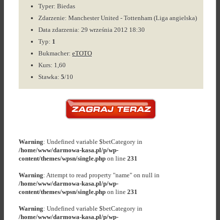
Typer: Biedas
Zdarzenie: Manchester United - Tottenham (Liga angielska)
Data zdarzenia: 29 września 2012 18:30
Typ:
1
Bukmacher:
eTOTO
Kurs: 1,60
Stawka:
5
/10
Warning
: Undefined variable $betCategory in
/home/www/darmowa-kasa.pl/p/wp-
content/themes/wpsn/single.php
on line
231
Warning
: Attempt to read property "name" on null in
/home/www/darmowa-kasa.pl/p/wp-
content/themes/wpsn/single.php
on line
231
Warning
: Undefined variable $betCategory in
/home/www/darmowa-kasa.pl/p/wp-