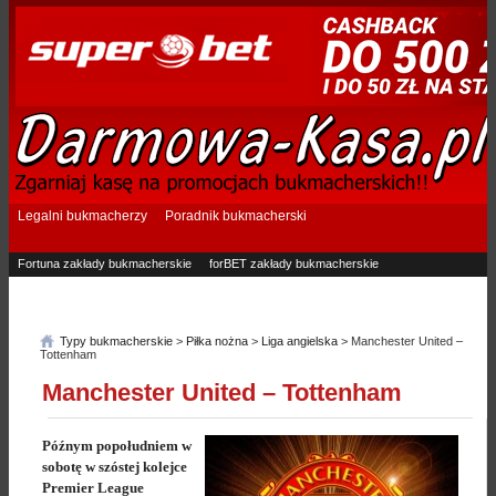
Legalni bukmacherzy
Poradnik bukmacherski
Fortuna zakłady bukmacherskie
forBET zakłady bukmacherskie
Superbet zakłady bukmacherskie
Betfan zakłady bukmacherskie
eTOTO zakłady bukmacherskie
STS zakłady bukmacherskie
Typy bukmacherskie
>
Piłka nożna
>
Liga angielska
> Manchester United –
Tottenham
Manchester United – Tottenham
Późnym popołudniem w
sobotę w szóstej kolejce
Premier League