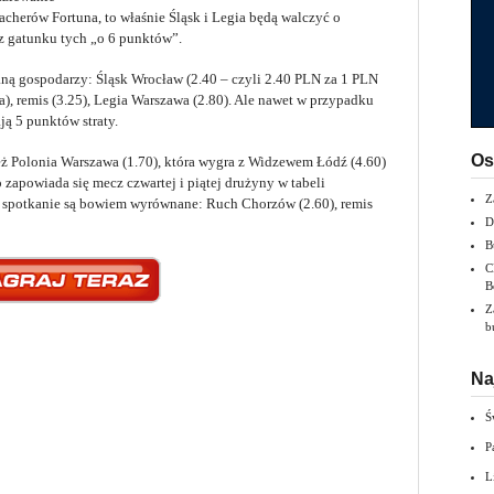
cherów Fortuna, to właśnie Śląsk i Legia będą walczyć o
 z gatunku tych „o 6 punktów”.
ną gospodarzy: Śląsk Wrocław (2.40 – czyli 2.40 PLN za 1 PLN
, remis (3.25), Legia Warszawa (2.80). Ale nawet w przypadku
ją 5 punktów straty.
Os
eż Polonia Warszawa (1.70), która wygra z Widzewem Łódź (4.60)
 zapowiada się mecz czwartej i piątej drużyny w tabeli
Z
o spotkanie są bowiem wyrównane: Ruch Chorzów (2.60), remis
D
B
C
B
Z
b
Na
Ś
P
L