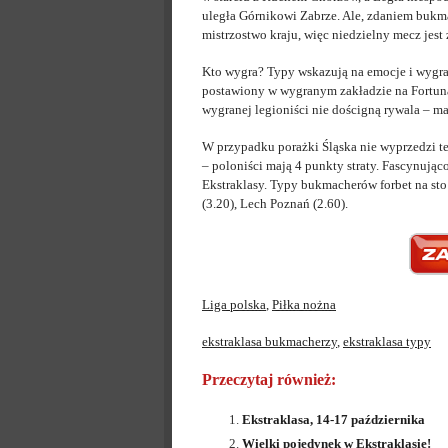
uległa Górnikowi Zabrze. Ale, zdaniem bukma
mistrzostwo kraju, więc niedzielny mecz jest
Kto wygra? Typy wskazują na emocje i wygra
postawiony w wygranym zakładzie na Fortuna)
wygranej legioniści nie dościgną rywala – ma
W przypadku porażki Śląska nie wyprzedzi t
– poloniści mają 4 punkty straty. Fascynująco
Ekstraklasy. Typy bukmacherów forbet na st
(3.20), Lech Poznań (2.60).
Liga polska
,
Piłka nożna
ekstraklasa bukmacherzy
,
ekstraklasa typy
Przeczytaj również:
Ekstraklasa, 14-17 października
Wielki pojedynek w Ekstraklasie!