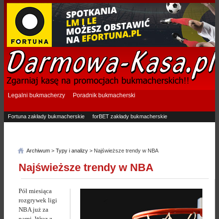
Legalni bukmacherzy
Poradnik bukmacherski
Fortuna zakłady bukmacherskie
forBET zakłady bukmacherskie
Superbet zakłady bukmacherskie
Betfan zakłady bukmacherskie
eTOTO zakłady bukmacherskie
STS zakłady bukmacherskie
Archiwum
>
Typy i analizy
> Najświeższe trendy w NBA
Najświeższe trendy w NBA
Pół miesiąca
rozgrywek ligi
NBA już za
nami. Wraz z