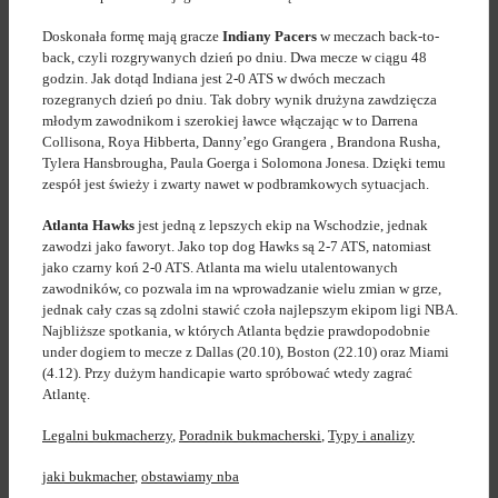
Doskonała formę mają gracze
Indiany Pacers
w meczach back-to-
back, czyli rozgrywanych dzień po dniu. Dwa mecze w ciągu 48
godzin. Jak dotąd Indiana jest 2-0 ATS w dwóch meczach
rozegranych dzień po dniu. Tak dobry wynik drużyna zawdzięcza
młodym zawodnikom i szerokiej ławce włączając w to Darrena
Collisona, Roya Hibberta, Danny’ego Grangera , Brandona Rusha,
Tylera Hansbrougha, Paula Goerga i Solomona Jonesa. Dzięki temu
zespół jest świeży i zwarty nawet w podbramkowych sytuacjach.
Atlanta Hawks
jest jedną z lepszych ekip na Wschodzie, jednak
zawodzi jako faworyt. Jako top dog Hawks są 2-7 ATS, natomiast
jako czarny koń 2-0 ATS. Atlanta ma wielu utalentowanych
zawodników, co pozwala im na wprowadzanie wielu zmian w grze,
jednak cały czas są zdolni stawić czoła najlepszym ekipom ligi NBA.
Najbliższe spotkania, w których Atlanta będzie prawdopodobnie
under dogiem to mecze z Dallas (20.10), Boston (22.10) oraz Miami
(4.12). Przy dużym handicapie warto spróbować wtedy zagrać
Atlantę.
Legalni bukmacherzy
,
Poradnik bukmacherski
,
Typy i analizy
jaki bukmacher
,
obstawiamy nba