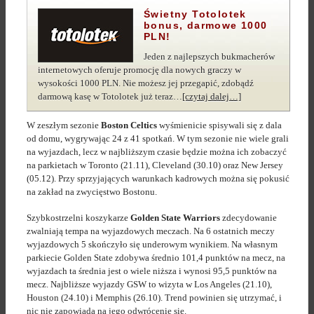
Świetny Totolotek
bonus
, darmowe 1000
PLN!
Jeden z najlepszych bukmacherów
internetowych oferuje promocję dla nowych graczy w
wysokości 1000 PLN. Nie możesz jej przegapić, zdobądź
darmową kasę w Totolotek już teraz…
[czytaj dalej…]
W zeszłym sezonie
Boston Celtics
wyśmienicie spisywali się z dala
od domu, wygrywając 24 z 41 spotkań. W tym sezonie nie wiele grali
na wyjazdach, lecz w najbliższym czasie będzie można ich zobaczyć
na parkietach w Toronto (21.11), Cleveland (30.10) oraz New Jersey
(05.12). Przy sprzyjających warunkach kadrowych można się pokusić
na zakład na zwycięstwo Bostonu.
Szybkostrzelni koszykarze
Golden State Warriors
zdecydowanie
zwalniają tempa na wyjazdowych meczach. Na 6 ostatnich meczy
wyjazdowych 5 skończyło się underowym wynikiem. Na własnym
parkiecie Golden State zdobywa średnio 101,4 punktów na mecz, na
wyjazdach ta średnia jest o wiele niższa i wynosi 95,5 punktów na
mecz. Najbliższe wyjazdy GSW to wizyta w Los Angeles (21.10),
Houston (24.10) i Memphis (26.10). Trend powinien się utrzymać, i
nic nie zapowiada na jego odwrócenie się.