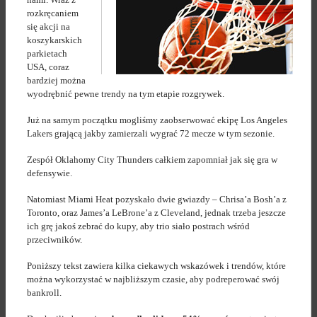
rozkręcaniem
się akcji na
koszykarskich
parkietach
USA, coraz
bardziej można
wyodrębnić pewne trendy na tym etapie rozgrywek.
Już na samym początku mogliśmy zaobserwować ekipę Los Angeles
Lakers grającą jakby zamierzali wygrać 72 mecze w tym sezonie.
Zespół Oklahomy City Thunders całkiem zapomniał jak się gra w
defensywie.
Natomiast Miami Heat pozyskało dwie gwiazdy – Chrisa’a Bosh’a z
Toronto, oraz James’a LeBrone’a z Cleveland, jednak trzeba jeszcze
ich grę jakoś zebrać do kupy, aby trio siało postrach wśród
przeciwników.
Poniższy tekst zawiera kilka ciekawych wskazówek i trendów, które
można wykorzystać w najbliższym czasie, aby podreperować swój
bankroll.