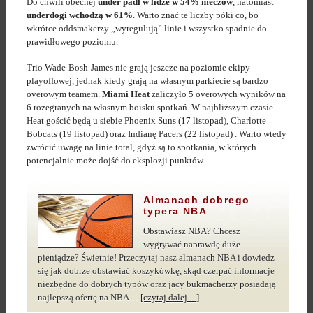
Do chwili obecnej
under padł w lidze w 54% meczów
, natomiast
underdogi wchodzą w 61%
. Warto znać te liczby póki co, bo
wkrótce oddsmakerzy „wyregulują” linie i wszystko spadnie do
prawidłowego poziomu.
Trio Wade-Bosh-James nie grają jeszcze na poziomie ekipy
playoffowej, jednak kiedy grają na własnym parkiecie są bardzo
overowym teamem.
Miami Heat
zaliczyło 5 overowych wyników na
6 rozegranych na własnym boisku spotkań. W najbliższym czasie
Heat gościć będą u siebie Phoenix Suns (17 listopad), Charlotte
Bobcats (19 listopad) oraz Indianę Pacers (22 listopad) . Warto wtedy
zwrócić uwagę na linie total, gdyż są to spotkania, w których
potencjalnie może dojść do eksplozji punktów.
Almanach dobrego
typera NBA
Obstawiasz NBA? Chcesz
wygrywać naprawdę duże
pieniądze? Świetnie! Przeczytaj nasz almanach NBA i dowiedz
się jak dobrze obstawiać koszykówkę, skąd czerpać informacje
niezbędne do dobrych typów oraz jacy bukmacherzy posiadają
najlepszą ofertę na NBA…
[czytaj dalej…]