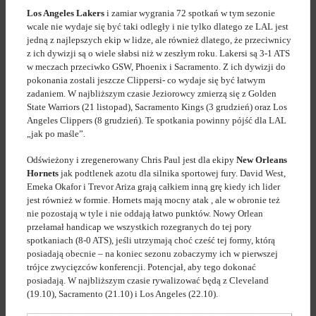
Los Angeles Lakers
i zamiar wygrania 72 spotkań w tym sezonie
wcale nie wydaje się być taki odległy i nie tylko dlatego ze LAL jest
jedną z najlepszych ekip w lidze, ale również dlatego, że przeciwnicy
z ich dywizji są o wiele słabsi niż w zeszłym roku. Lakersi są 3-1 ATS
w meczach przeciwko GSW, Phoenix i Sacramento. Z ich dywizji do
pokonania zostali jeszcze Clippersi- co wydaje się być łatwym
zadaniem. W najbliższym czasie Jeziorowcy zmierzą się z Golden
State Warriors (21 listopad), Sacramento Kings (3 grudzień) oraz Los
Angeles Clippers (8 grudzień). Te spotkania powinny pójść dla LAL
„jak po maśle”.
Odświeżony i zregenerowany Chris Paul jest dla ekipy
New Orleans
Hornets
jak podtlenek azotu dla silnika sportowej fury. David West,
Emeka Okafor i Trevor Ariza grają całkiem inną grę kiedy ich lider
jest również w formie. Hornets mają mocny atak , ale w obronie też
nie pozostają w tyle i nie oddają łatwo punktów. Nowy Orlean
przełamał handicap we wszystkich rozegranych do tej pory
spotkaniach (8-0 ATS), jeśli utrzymają choć cześć tej formy, którą
posiadają obecnie – na koniec sezonu zobaczymy ich w pierwszej
trójce zwycięzców konferencji. Potencjał, aby tego dokonać
posiadają. W najbliższym czasie rywalizować będą z Cleveland
(19.10), Sacramento (21.10) i Los Angeles (22.10).