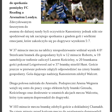
do spotkania
pomiędzy FC
Reading a
Arsenalem Londyn.
Zdecydowanym
faworytem do
awansu do dalszej rundy byli oczywiście Kanonierzy jednak nikt nie
spodziewał się tak zaciętego spotkania z gradem goli i wielkimi
emocjami, które zakończyło się po dogrywce wynikiem 5:7.
W 37 minucie meczu na tablicy niespodziewanie widniał wynik 4:0!
Strzelcami bramek dla gospodarzy byli w 12 minucie Roberts, w 19
samobójcze trafienie zaliczył Laurent Kościelny, w 20 bramkarza
gości pokonał Leigertwood zaś w 37 bramkę strzelił Hunt. Goście
jeszcze w pierwsze połowie zdążyli odpowiedzieć na cztery bramki
gospodarzy. Gola dającego nadzieję Kanonierom zdobył Walcott.
Druga połowa należała do Arsenalu. Podopieczni Arsena Wegnera
wzięli się ostro do pracy czego efektem były bramki Girouda,
Kościelnego oraz dosłownie w ostatnich akcjach meczu Walcotta,
który tym samym doprowadził do dogrywki.
W 103 minucie meczu bramkę zdobyli goście a dokładniej Chamakh.
Na cztery minuty przed końcem meczu do wyrównania doprowadził