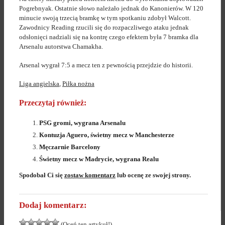
Pogrebnyak. Ostatnie słowo należało jednak do Kanonierów. W 120
minucie swoją trzecią bramkę w tym spotkaniu zdobył Walcott.
Zawodnicy Reading rzucili się do rozpaczliwego ataku jednak
odsłonięci nadziali się na kontrę czego efektem była 7 bramka dla
Arsenalu autorstwa Chamakha.
Arsenal wygrał 7:5 a mecz ten z pewnością przejdzie do historii.
Liga angielska
,
Piłka nożna
Przeczytaj również:
PSG gromi, wygrana Arsenalu
Kontuzja Aguero, świetny mecz w Manchesterze
Męczarnie Barcelony
Świetny mecz w Madrycie, wygrana Realu
Spodobał Ci się
zostaw komentarz
lub ocenę ze swojej strony.
Dodaj komentarz:
(Oceń ten artykuł!)