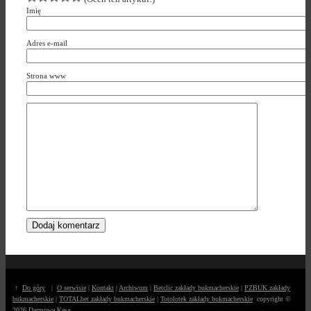
Imię
Adres e-mail
Strona www
↑
Do góry
|
O serwisie
|
Kontakt
|
Archiwum
|
Betclic zakłady bukmacherskie
|
PZBUK zakłady
bukmacherskie
|
TOTALbet zakłady bukmacherskie
|
Totolotek zakłady bukmacherskie
copyright ©
2026
Darmowa Kasa
.