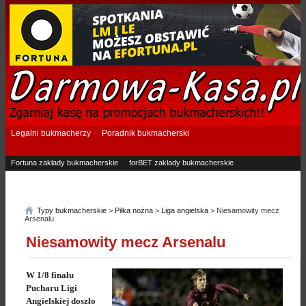
Legalni bukmacherzy
Poradnik bukmacherski
Fortuna zakłady bukmacherskie
forBET zakłady bukmacherskie
Superbet zakłady bukmacherskie
Betfan zakłady bukmacherskie
eTOTO zakłady bukmacherskie
STS zakłady bukmacherskie
Typy bukmacherskie
>
Piłka nożna
>
Liga angielska
> Niesamowity mecz
Arsenalu
Niesamowity mecz Arsenalu
W 1/8 finału
Pucharu Ligi
Angielskiej doszło