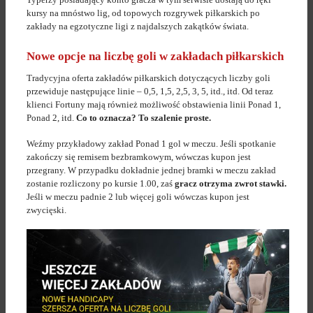
kursy na mnóstwo lig, od topowych rozgrywek piłkarskich po
zakłady na egzotyczne ligi z najdalszych zakątków świata.
Nowe opcje na liczbę goli w zakładach piłkarskich
Tradycyjna oferta zakładów piłkarskich dotyczących liczby goli
przewiduje następujące linie – 0,5, 1,5, 2,5, 3, 5, itd., itd. Od teraz
klienci Fortuny mają również możliwość obstawienia linii Ponad 1,
Ponad 2, itd.
Co to oznacza? To szalenie proste.
Weźmy przykładowy zakład Ponad 1 gol w meczu. Jeśli spotkanie
zakończy się remisem bezbramkowym, wówczas kupon jest
przegrany. W przypadku dokładnie jednej bramki w meczu zakład
zostanie rozliczony po kursie 1.00, zaś
gracz otrzyma zwrot stawki.
Jeśli w meczu padnie 2 lub więcej goli wówczas kupon jest
zwycięski.