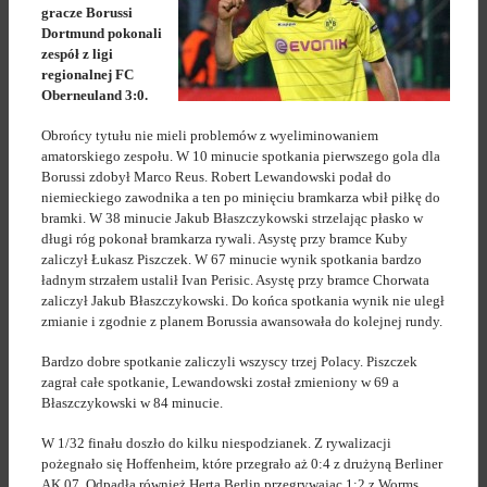
gracze Borussi
Dortmund pokonali
zespół z ligi
regionalnej FC
Oberneuland 3:0.
Obrońcy tytułu nie mieli problemów z wyeliminowaniem
amatorskiego zespołu. W 10 minucie spotkania pierwszego gola dla
Borussi zdobył Marco Reus. Robert Lewandowski podał do
niemieckiego zawodnika a ten po minięciu bramkarza wbił piłkę do
bramki. W 38 minucie Jakub Błaszczykowski strzelając płasko w
długi róg pokonał bramkarza rywali. Asystę przy bramce Kuby
zaliczył Łukasz Piszczek. W 67 minucie wynik spotkania bardzo
ładnym strzałem ustalił Ivan Perisic. Asystę przy bramce Chorwata
zaliczył Jakub Błaszczykowski. Do końca spotkania wynik nie uległ
zmianie i zgodnie z planem Borussia awansowała do kolejnej rundy.
Bardzo dobre spotkanie zaliczyli wszyscy trzej Polacy. Piszczek
zagrał całe spotkanie, Lewandowski został zmieniony w 69 a
Błaszczykowski w 84 minucie.
W 1/32 finału doszło do kilku niespodzianek. Z rywalizacji
pożegnało się Hoffenheim, które przegrało aż 0:4 z drużyną Berliner
AK 07. Odpadła również Herta Berlin przegrywając 1:2 z Worms.