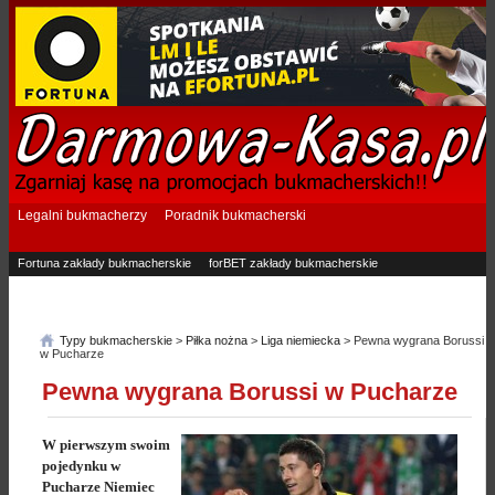
Legalni bukmacherzy
Poradnik bukmacherski
Fortuna zakłady bukmacherskie
forBET zakłady bukmacherskie
Superbet zakłady bukmacherskie
Betfan zakłady bukmacherskie
eTOTO zakłady bukmacherskie
STS zakłady bukmacherskie
Typy bukmacherskie
>
Piłka nożna
>
Liga niemiecka
> Pewna wygrana Borussi
w Pucharze
Pewna wygrana Borussi w Pucharze
W pierwszym swoim
pojedynku w
Pucharze Niemiec