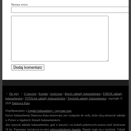
Strona www
↑
Do góry
|
O serwisie
|
Kontakt
|
Archiwum
|
Betclic zakłady bukmacherskie
|
PZBUK zakłady
bukmacherskie
|
TOTALbet zakłady bukmacherskie
|
Totolotek zakłady bukmacherskie
copyright ©
2026
Darmowa Kasa
.
Współpracujemy z
Legalni bukmacherzy - spryciarz.com
.
Serwis bukmacherski Darmowa Kasa skierowany jest wyłącznie do osób, które chcą obstawiać zakłady
w Polsce w legalnych firmach bukmacherskich.
Aby typować zakłady bukmacherskie, grać w kasynie i na stołach pokerowych musisz mieć skończone
18 lat. Popieramy inicjatywę na rzecz
odpowiedzialnego hazardu
. Hazard wiąże się z ryzykiem. Udział