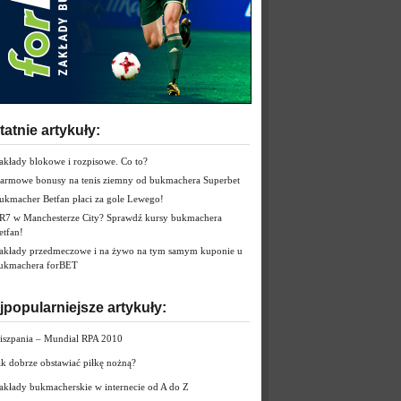
tatnie artykuły:
akłady blokowe i rozpisowe. Co to?
armowe bonusy na tenis ziemny od bukmachera Superbet
ukmacher Betfan płaci za gole Lewego!
R7 w Manchesterze City? Sprawdź kursy bukmachera
etfan!
akłady przedmeczowe i na żywo na tym samym kuponie u
ukmachera forBET
jpopularniejsze artykuły:
iszpania – Mundial RPA 2010
ak dobrze obstawiać piłkę nożną?
akłady bukmacherskie w internecie od A do Z