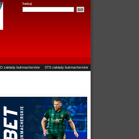
Szukaj
O zakłady bukmacherskie
STS zakłady bukmacherskie