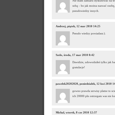
Nie mam zamiaru dyskutować na tema
sobą – bo jak można nazwać osobę, k
pseudowiedzy innych.
Andrzej, piątek, 12 mar 2010 14:25
Pseudo wiedzy powiadasz:).
Szelo, środa, 17 mar 2010 0:42
Dawidzie, udowodniłeś tylko jak bar
gratulacje!
pawelek20202020, poniedziałek, 12 kwi 2010 1
gowno prawda serwisy platne to sci
ich 20000 pln ostrzegam was nie ko
Michal, wtorek, 8 cze 2010 12:37