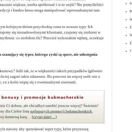
f
nacznie większe, trzeba spróbować i w to wejść! Nie pomyśleliści
c edycji i bardzo łatwo moga manipulować wprowadzanymi tam
P
J
ym kolejnym dniem przychodzą coraz to nowsze typy. Ich
Z
Stajemy się niezadowolonymi klientami, czujemy się zrobieni w
W
myślenia: co zrobiłem źle? Przecież wykonałem wpłatę, oczekuje
?
Z
7
n szanujący się typer, którego zyski są spore, nie udostępnia
ursowy? Jeśli tak, to w większości takich przypadków (głównie
ybciej zagrać takie zdarzenie. Bo przecież im więcej osób wie o
e, co z kolei wiążę się z ewentualnymi zwrotami.
e bonusy i promocje bukmacherskie
zie Ci dobrze, ale chciałbyś zarobić jeszcze więcej? Świetnie!
my dla Ciebie listę
najlepszych promocji bukmacherskich
,
rnij darmową kasę…
[czytaj dalej…]
 tyle naiwny aby sprzedawać super typy, które przynoszą