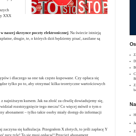
ższych
rmy XXX
 w naszej skrzynce poczty elektronicznej
. Na świecie istnieją
łatne, drugie, te, o których dziś będziemy pisać, zasilane są
Os
Z
D
B
C
typów i dlaczego sa one tak często kupowane. Czy opłaca się
B
ądze tylko po to, aby otrzymać kilka teoretyczne wartościowych
Z
b
z najniższym kursem. Jak na złość za chwilę dowiadujemy się,
Na
zewidział rozstrzygnięcie tego meczu! Co więcej mówił o tym o
ny abonament – tylko takie osoby miały dostęp do informacji
H
J
 zaczyna się kalkulacja. Przegrałem X złotych, to jeśli zapłacę Y
Z
ęć razy tyle! To się musi opłacać! Przecież abonament