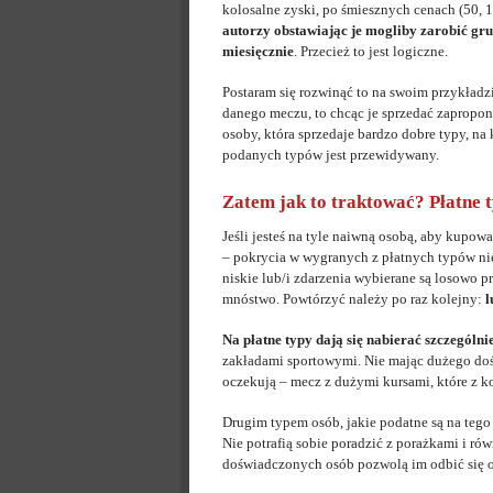
kolosalne zyski, po śmiesznych cenach (50, 
autorzy obstawiając je mogliby zarobić gru
miesięcznie
. Przecież to jest logiczne.
Postaram się rozwinąć to na swoim przykładzi
danego meczu, to chcąc je sprzedać zapropo
osoby, która sprzedaje bardzo dobre typy, na 
podanych typów jest przewidywany.
Zatem jak to traktować? Płatne t
Jeśli jesteś na tyle naiwną osobą, aby kupowa
– pokrycia w wygranych z płatnych typów nie
niskie lub/i zdarzenia wybierane są losowo p
mnóstwo. Powtórzyć należy po raz kolejny:
l
Na płatne typy dają się nabierać szczególni
zakładami sportowymi. Nie mając dużego dośw
oczekują – mecz z dużymi kursami, które z k
Drugim typem osób, jakie podatne są na tego 
Nie potrafią sobie poradzić z porażkami i rów
doświadczonych osób pozwolą im odbić się od