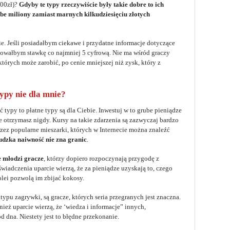
100zł)?
Gdyby te typy rzeczywiście były takie dobre to ich
be miliony zamiast marnych kilkudziesięciu złotych
e. Jeśli posiadałbym ciekawe i przydatne informacje dotyczące
nowałbym stawkę co najmniej 5 cyfrową. Nie ma wśród graczy
których może zarobić, po cenie mniejszej niż zysk, który z
ypy nie dla mnie?
ć typy to płatne typy są dla Ciebie. Inwestuj w to grube pieniądze
 otrzymasz nigdy. Kursy na takie zdarzenia są zazwyczaj bardzo
rzez popularne mieszarki, których w Internecie można znaleźć
udzka naiwność nie zna granic
.
e młodzi gracze
, którzy dopiero rozpoczynają przygodę z
iadczenia uparcie wierzą, że za pieniądze uzyskają to, czego
olei pozwolą im zbijać kokosy.
typu zagrywki, są gracze, których seria przegranych jest znaczna.
nież uparcie wierzą, że ‘wiedza i informacje” innych,
 dna. Niestety jest to błędne przekonanie.