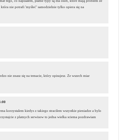
t tego, co napisałem, płatne typy są dla osób, które mają problem ze
tóra nie potrafi 'myśleć’ samodzielnie tylko opiera się na
dzo nie znasz się na temacie, który opisujesz. Ze wszech miar
4:00
ema korzystalem kiedys z takiego stracilem wszystkie pieniadze a bylo
rzystajcie z platnych serwisow to jedna wielka sciema pozdrawiam