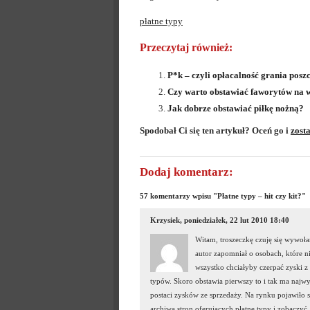
płatne typy
Przeczytaj również:
P*k – czyli opłacalność grania pos
Czy warto obstawiać faworytów na 
Jak dobrze obstawiać piłkę nożną?
Spodobał Ci się ten artykuł? Oceń go i
zost
Dodaj komentarz:
57 komentarzy wpisu "Płatne typy – hit czy kit?"
Krzysiek, poniedziałek, 22 lut 2010 18:40
Witam, troszeczkę czuję się wywołan
autor zapomniał o osobach, które ni
wszystko chciałyby czerpać zyski z
typów. Skoro obstawia pierwszy to i tak ma najw
postaci zysków ze sprzedaży. Na rynku pojawiło 
archiwa stron oferujących płatne typy i zobaczyć,