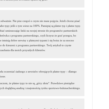
 odważnie. Nie pisz czegoś o czym nie masz pojęcia. Jeżeli chcesz pisać
łabe typy jeśli o tym wiesz na 100%. Pamiętaj są płatne typ i płatne typy.
abiać umieszczając linki na swojej stronie do programów partnerskich
otówka z programu partnerskiego, czyli liczysz że grać przegra, bo
 istnieją dobre serwisy z płatnymi typami i się boisz że za mocno
ło do kieszeni z programu partnerskiego. Twój artykuł to czyste
 zaufania dla moich przyszłych klientów.
celu oczerniać żadnego z serwisów oferujących płatne typy – dlatego
ione.
aczom, że płatne typy to nie są „góry złota”. Prawdziwe pieniądze
ych dogłębną analizą i znajomością rynku sportowo-bukmacherskiego.