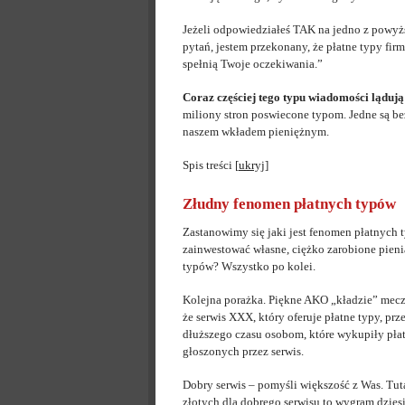
Jeżeli odpowiedziałeś TAK na jedno z powy
pytań, jestem przekonany, że płatne typy fi
spełnią Twoje oczekiwania.”
Coraz częściej tego typu wiadomości lądują
miliony stron poswiecone typom. Jedne są bezp
naszem wkładem pieniężnym.
Spis treści
[
ukryj
]
Złudny fenomen płatnych typów
Zastanowimy się jaki jest fenomen płatnych 
zainwestować własne, ciężko zarobione pieni
typów? Wszystko po kolei.
Kolejna porażka. Piękne AKO „kładzie” mecz 
że serwis XXX, który oferuje płatne typy, pr
dłuższego czasu osobom, które wykupiły płat
głoszonych przez serwis.
Dobry serwis – pomyśli większość z Was. Tutaj
złotych dla dobrego serwisu to wygram dziesi