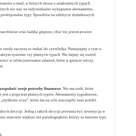
adomości e-mail, w których mowa o znakomitych typach.
których nie stać na indywidualne wykupienie abonamentu,
 na profesjonalne typy. Sposobów na zdobycie dodatkowych
wszechświat oraz ludzka głupota, choć nie jestem pewien
ero wtedy zaczyna to trafiać do czytelnika. Pamiętajmy o tym w
lnym systemie czy płatnych typach. Nie dajmy się zwieść
ości w selekcjonowaniu zdarzeń, które w gruncie rzeczy,
mi.
 zaspokoić swoje potrzeby finansowe
. Nie ma osób, które
ie jest z pojęciem płatnych typów. Abonamenty tygodniowe,
„mydlenie oczu”, które ma na celu uszczuplić nasz portfel.
drych decyzji. Jedną z takich decyzji powinna być inwestycja w
ewno znacznie większe niż pseudograjków, którzy za mizerne typy
i