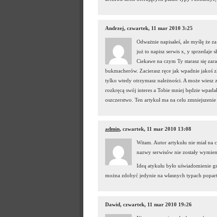
Andrzej, czwartek, 11 mar 2010 3:25
Odważnie napisałeś, ale myślę że za
już to napisz serwis x, y sprzedaje s
Ciekawe na czym Ty starasz się zar
bukmacherów. Zacierasz ręce jak wpadnie jakoś zł
tylko wtedy otrzymasz należności. A może wiesz ze
rozkręcą swój interes a Tobie mniej będzie wpada
oszczerstwo. Ten artykuł ma na celu zmniejszenie
admin
, czwartek, 11 mar 2010 13:08
Witam. Autor artykułu nie miał na 
nazwy serwisów nie zostały wymien
Ideą atykułu było uświadomienie gr
można zdobyć jedynie na własnych typach popart
Dawid, czwartek, 11 mar 2010 19:26