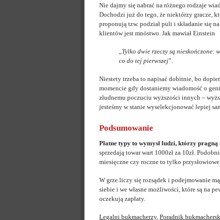
Nie dajmy się nabrać na różnego rodzaje wi
Dochodzi już do tego, że niektórzy gracze, 
proponują tzw. podział puli i składanie się
klientów jest mnóstwo. Jak mawiał Einstein
„
Tylko dwie rzeczy są nieskończone: 
co do tej pierwszej
”.
Niestety trzeba to napisać dobitnie, bo dopi
momencie gdy dostaniemy wiadomość o genia
złudnemu poczuciu wyższości innych – wyższ
jesteśmy w stanie wyselekcjonować lepiej sa
Podsumowanie
Płatne typy to wymysł ludzi, którzy pragną
sprzedają towar wart 1000zł za 10zł. Podobn
miesięczne czy roczne to tylko przysłowiowe 
W grze liczy się rozsądek i podejmowanie mą
siebie i we własne możliwości, które są na p
oczekują zapłaty.
Legalni bukmacherzy
,
Poradnik bukmachersk