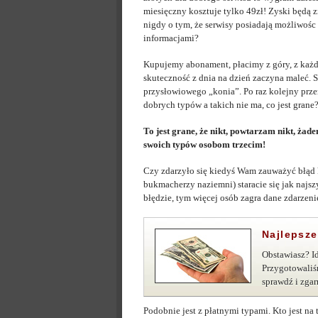
miesięczny kosztuje tylko 49zł! Zyski będą z
nigdy o tym, że serwisy posiadają możliwoś
informacjami?
Kupujemy abonament, płacimy z góry, z każd
skuteczność z dnia na dzień zaczyna maleć. 
przysłowiowego „konia”. Po raz kolejny prze
dobrych typów a takich nie ma, co jest grane
To jest grane, że nikt, powtarzam nikt, żade
swoich typów osobom trzecim!
Czy zdarzyło się kiedyś Wam zauważyć błąd k
bukmacherzy naziemni) staracie się jak najsz
błędzie, tym więcej osób zagra dane zdarzeni
Najlepsz
Obstawiasz? Id
Przygotowaliś
sprawdź i zga
Podobnie jest z płatnymi typami. Kto jest na