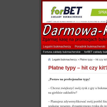
Legalni bukmacherzy
Poradnik bukmacherski
Fortuna zakłady bukmacherskie
forBET zakłady bu
Legalni bukmacherzy
> Płatne typy – hit czy kit
Płatne typy – hit czy kit
„
Postaw na profesjonalne typy!
– Chcesz zwiększyć swój zysk z gry u bukma
na giełdzie zakładów?
– Planujesz zdywersyfikować swój portfel fi
szukając nowego, dynamicznego rynku do in