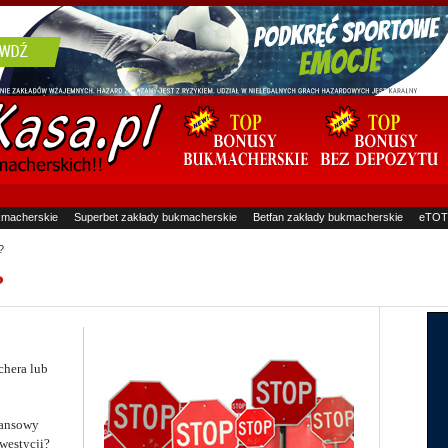
kmacherskie
Superbet zakłady bukmacherskie
Betfan zakłady bukmacherskie
eTOT
?
?
chera lub
nansowy
westycji?