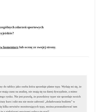
zczególnych zdarzeń sportowych
wyjeździe?
aw komentarz
lub ocenę ze swojej strony.
y do tablicy jako osoba która sprzedaje płatne typy. Wydaję mi się, że
e mają czasu na analizę, nie znają się na danej dyscyplinie, a mimo
 tego rynku. Nie jest prawdą, że prawdziwy typer nie sprzedaje swoich
yższy kurs i nikt mu nie może zabronić „doładowania budżetu” w
się kilka serwisów monitorujących typy, można przeanalizować tam
 że z niektórymi serwisami opłaca się grać!