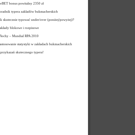
orBET bonus powitalny 2350 zł
oradnik typera zakładów bukmacherskich
ak skutecznie typować under/over (poniżej/powyżej)?
akłady blokowe i rozpisowe
łochy – Mundial RPA 2010
astosowanie statystyki w zakładach bukmacherskich
 przykazań skutecznego typera!