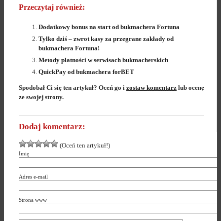
Przeczytaj również:
Dodatkowy bonus na start od bukmachera Fortuna
Tylko dziś – zwrot kasy za przegrane zakłady od
bukmachera Fortuna!
Metody płatności w serwisach bukmacherskich
QuickPay od bukmachera forBET
Spodobał Ci się ten artykuł? Oceń go i
zostaw komentarz
lub ocenę
ze swojej strony.
Dodaj komentarz:
(Oceń ten artykuł!)
Imię
Adres e-mail
Strona www