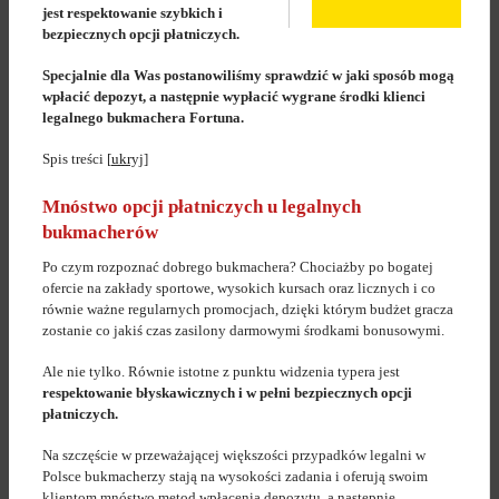
jest respektowanie szybkich i
bezpiecznych opcji płatniczych.
Specjalnie dla Was postanowiliśmy sprawdzić w jaki sposób mogą
wpłacić depozyt, a następnie wypłacić wygrane środki klienci
legalnego bukmachera Fortuna.
Spis treści
[
ukryj
]
Mnóstwo opcji płatniczych u legalnych
bukmacherów
Po czym rozpoznać dobrego bukmachera? Chociażby po bogatej
ofercie na zakłady sportowe, wysokich kursach oraz licznych i co
równie ważne regularnych promocjach, dzięki którym budżet gracza
zostanie co jakiś czas zasilony darmowymi środkami bonusowymi.
Ale nie tylko. Równie istotne z punktu widzenia typera jest
respektowanie błyskawicznych i w pełni bezpiecznych opcji
płatniczych.
Na szczęście w przeważającej większości przypadków legalni w
Polsce bukmacherzy stają na wysokości zadania i oferują swoim
klientom mnóstwo metod wpłacenia depozytu, a następnie