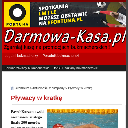
Legalni bukmacherzy
Poradnik bukmacherski
Fortuna zakłady bukmacherskie
forBET zakłady bukmacherskie
Superbet zakłady bukmacherskie
Betfan zakłady bukmacherskie
eTOTO zakłady bukmacherskie
STS zakłady bukmacherskie
Archiwum
>
Aktualności z olimpiady
> Pływacy w kratkę
Pływacy w kratkę
Paweł Korzeniowski
awansował ścisłego
finału 200 metrów
stylem motylkowym