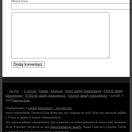
Strona www
↑
Do góry
|
O serwisie
|
Kontakt
|
Archiwum
|
Betclic zakłady bukmacherskie
|
PZBUK zakłady
bukmacherskie
|
TOTALbet zakłady bukmacherskie
|
Totolotek zakłady bukmacherskie
copyright ©
2026
Darmowa Kasa
.
Współpracujemy z
Legalni bukmacherzy - spryciarz.com
.
Serwis bukmacherski Darmowa Kasa skierowany jest wyłącznie do osób, które chcą obstawiać zakłady
w Polsce w legalnych firmach bukmacherskich.
Aby typować zakłady bukmacherskie, grać w kasynie i na stołach pokerowych musisz mieć skończone
18 lat. Popieramy inicjatywę na rzecz
odpowiedzialnego hazardu
. Hazard wiąże się z ryzykiem. Udział
w nielegalnych grach hazardowych jest przestępstwem.