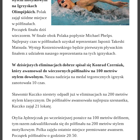
na Igrzyskach
Olimpijskich.
Polak
zajął siódme miejsce
w półfinałach.
Początek finału dziś
wieczorem. W finale obok Polaka popłynie Michael Phelps.
Najlepszy czas w półfinałach uzyskał reprezentant Japonii Takeshi
Matsuda. Występ Korzeniowskiego będzie pierwszym pływackim
finałem z udziałem naszego reprezentanta na tych igrzyskach.
W dzisiejszych eliminacjach dobrze spisał się Konrad Czerniak,
który awansował do wieczornych półfinałów na 100 metrów
stylem dowolnym.
Nasza nadzieja na medal tegorocznych igrzysk
zanotowała 10 czas.
Sławomir Kuczko niestety odpadł już w eliminacjach na 200 metrów
stylem klasycznym. Do półfinałów awansowała najlepsza szesnastka,
Kuczko zajął 21 lokatę.
Otylia Jędrzejczak po wcześniejszej porażce na 100 metrów delfinem,
tym razem zakwalifikowała się do półfinału na 200 metrów stylem
motylkowym. Polka zajęła ostatnie miejsce premiowane awansem.
Początek półfinałów o godzinie 20:50.