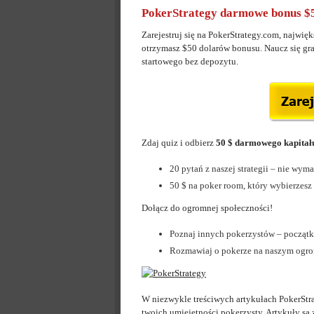
PokerStrategy darmowe bonus $5
Zarejestruj się na PokerStrategy.com, najwi
otrzymasz $50 dolarów bonusu. Naucz się gra
startowego bez depozytu.
Zdaj quiz i odbierz
50 $ darmowego kapitał
20 pytań z naszej strategii – nie wy
50 $ na poker room, który wybierzesz 
Dołącz do ogromnej społeczności!
Poznaj innych pokerzystów – początk
Rozmawiaj o pokerze na naszym ogr
W niezwykle treściwych artykułach PokerStr
twoich umiejętności pokerzysty. Artykuły są z