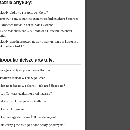
tatnie artykuły:
akłady blokowe i rozpisowe. Co to?
armowe bonusy na tenis ziemny od bukmachera Superbet
ukmacher Betfan płaci za gole Lewego!
R7 w Manchesterze City? Sprawdź kursy bukmachera
etfan!
akłady przedmeczowe i na żywo na tym samym kuponie u
ukmachera forBET
jpopularniejsze artykuły:
trategia i taktyka gry w Texas Hold’em
ierarchia układów kart w pokerze
eden na jednego w pokerze – jak grać Heads-up?
 czy Ty jesteś uzależniony od hazardu?
odstawowe koncepcje na Preflopie
oker w Hollywood
okerStrategy darmowe $50 bez depozytu!
akie cechy powinien posiadać dobry pokerzysta?