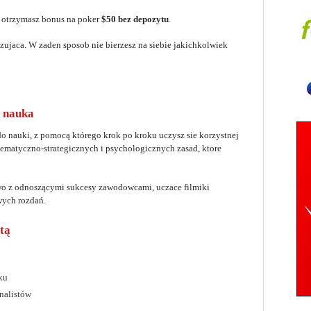
 otrzymasz bonus na poker
$50 bez depozytu
.
azujaca. W zaden sposob nie bierzesz na siebie jakichkolwiek
o nauka
do nauki, z pomocą którego krok po kroku uczysz sie korzystnej
ematyczno-strategicznych i psychologicznych zasad, ktore
ywo z odnoszącymi sukcesy zawodowcami, uczace filmiki
wych rozdań.
tą
ku
nalistów