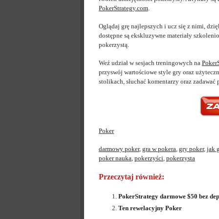
PokerStrategy.com
.
Oglądaj grę najlepszych i ucz się z nimi, dz
dostępne są ekskluzywne materiały szkoleni
pokerzystą.
Weź udział w sesjach treningowych na
Poker
przyswój wartościowe style gry oraz użytecz
stolikach, słuchać komentarzy oraz zadawać p
Poker
darmowy poker
,
gra w pokera
,
gry poker
,
jak 
poker nauka
,
pokerzyści
,
pokerzysta
Przeczytaj również:
PokerStrategy darmowe $50 bez dep
Ten rewelacyjny Poker