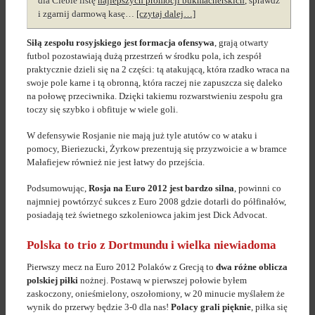
dla Ciebie listę
najlepszych promocji bukmacherskich
, sprawdź
i zgarnij darmową kasę…
[czytaj dalej…]
Siłą zespołu rosyjskiego jest formacja ofensywa
, grają otwarty
futbol pozostawiają dużą przestrzeń w środku pola, ich zespół
praktycznie dzieli się na 2 części: tą atakującą, która rzadko wraca na
swoje pole karne i tą obronną, która raczej nie zapuszcza się daleko
na połowę przeciwnika. Dzięki takiemu rozwarstwieniu zespołu gra
toczy się szybko i obfituje w wiele goli.
W defensywie Rosjanie nie mają już tyle atutów co w ataku i
pomocy, Bieriezucki, Żyrkow prezentują się przyzwoicie a w bramce
Małafiejew również nie jest łatwy do przejścia.
Podsumowując,
Rosja na Euro 2012 jest bardzo silna
, powinni co
najmniej powtórzyć sukces z Euro 2008 gdzie dotarli do półfinałów,
posiadają też świetnego szkoleniowca jakim jest Dick Advocat.
Polska to trio z Dortmundu i wielka niewiadoma
Pierwszy mecz na Euro 2012 Polaków z Grecją to
dwa różne oblicza
polskiej piłki
nożnej. Postawą w pierwszej połowie byłem
zaskoczony, onieśmielony, oszołomiony, w 20 minucie myślałem że
wynik do przerwy będzie 3-0 dla nas!
Polacy grali pięknie
, piłka się