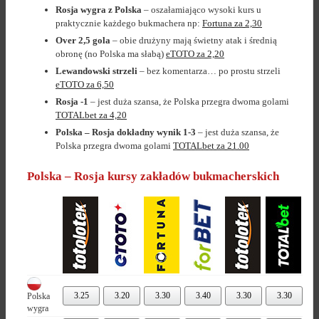
Rosja wygra z Polska
– oszałamiająco wysoki kurs u
praktycznie każdego bukmachera np:
Fortuna za 2,30
Over 2,5 gola
– obie drużyny mają świetny atak i średnią
obronę (no Polska ma słabą)
eTOTO za 2,20
Lewandowski strzeli
– bez komentarza… po prostu strzeli
eTOTO za 6,50
Rosja -1
– jest duża szansa, że Polska przegra dwoma golami
TOTALbet za 4,20
Polska – Rosja dokładny wynik 1-3
– jest duża szansa, że
Polska przegra dwoma golami
TOTALbet za 21.00
Polska – Rosja kursy zakładów bukmacherskich
3.25
3.20
3.30
3.40
3.30
3.30
Polska
wygra