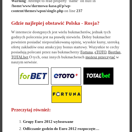
Warning
: Attempt to read property "name" on null in
/home/www/darmowa-kasa.pl/p/wp-
content/themes/wpsn/single.php
on line
237
Gdzie najlepiej obstawić Polska - Rosja?
W internecie dostępnych jest wielu bukmacherów, jednak tych
godnych polecenia jest na prawdę niewielu. Dobry bukmacher
powinien posiadać nieposzlakowaną opinię, wysokie kursy, szeroką
ofertę zakładów oraz atrakcyjny bonus startowy. Wszystkie te cechy
posiadają polecani przez nas bukmacherzy:
Fortuna
,
eTOTO
,
Beetfan
,
TOTALbet
.O tych, oraz innych bukmacherach
możesz przeczytać
w
naszym serwisie.
Przeczytaj również:
Grupy Euro 2012 wylosowane
Odliczanie godzin do Euro 2012 rozpoczęte…