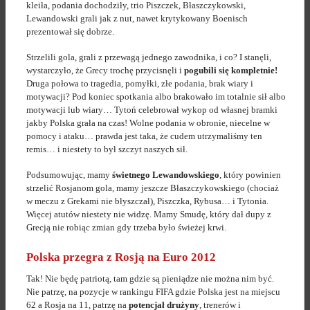
kleiła, podania dochodziły, trio Piszczek, Błaszczykowski,
Lewandowski grali jak z nut, nawet krytykowany Boenisch
prezentował się dobrze.
Strzelili gola, grali z przewagą jednego zawodnika, i co? I stanęli,
wystarczyło, że Grecy trochę przycisnęli i
pogubili się kompletnie!
Druga połowa to tragedia, pomyłki, złe podania, brak wiary i
motywacji? Pod koniec spotkania albo brakowało im totalnie sił albo
motywacji lub wiary… Tytoń celebrował wykop od własnej bramki
jakby Polska grała na czas! Wolne podania w obronie, niecelne w
pomocy i ataku… prawda jest taka, że cudem utrzymaliśmy ten
remis… i niestety to był szczyt naszych sił.
Podsumowując, mamy
świetnego Lewandowskiego
, który powinien
strzelić Rosjanom gola, mamy jeszcze Błaszczykowskiego (chociaż
w meczu z Grekami nie błyszczał), Piszczka, Rybusa… i Tytonia.
Więcej atutów niestety nie widzę. Mamy Smudę, który dał dupy z
Grecją nie robiąc zmian gdy trzeba było świeżej krwi.
Polska przegra z Rosją na Euro 2012
Tak! Nie będę patriotą, tam gdzie są pieniądze nie można nim być.
Nie patrzę, na pozycje w rankingu FIFA gdzie Polska jest na miejscu
62 a Rosja na 11, patrzę na
potencjał drużyny
, trenerów i