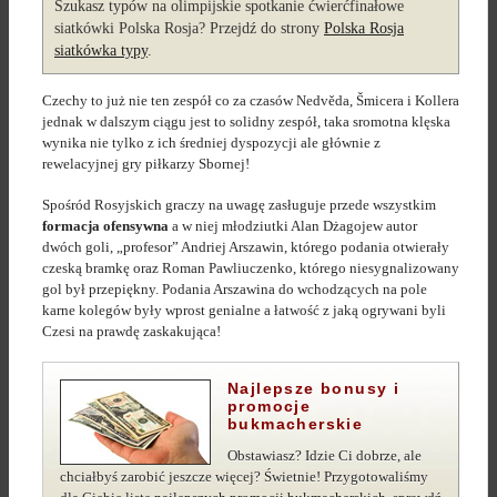
Szukasz typów na olimpijskie spotkanie ćwierćfinałowe
siatkówki Polska Rosja? Przejdź do strony
Polska Rosja
siatkówka typy
.
Czechy to już nie ten zespół co za czasów Nedvěda, Šmicera i Kollera
jednak w dalszym ciągu jest to solidny zespół, taka sromotna klęska
wynika nie tylko z ich średniej dyspozycji ale głównie z
rewelacyjnej gry piłkarzy Sbornej!
Spośród Rosyjskich graczy na uwagę zasługuje przede wszystkim
formacja ofensywna
a w niej młodziutki Alan Dżagojew autor
dwóch goli, „profesor” Andriej Arszawin, którego podania otwierały
czeską bramkę oraz Roman Pawliuczenko, którego niesygnalizowany
gol był przepiękny. Podania Arszawina do wchodzących na pole
karne kolegów były wprost genialne a łatwość z jaką ogrywani byli
Czesi na prawdę zaskakująca!
Najlepsze bonusy i
promocje
bukmacherskie
Obstawiasz? Idzie Ci dobrze, ale
chciałbyś zarobić jeszcze więcej? Świetnie! Przygotowaliśmy