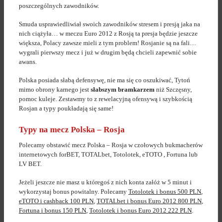
poszczególnych zawodników.
Smuda usprawiedliwiał swoich zawodników stresem i presją jaka na
nich ciążyła… w meczu Euro 2012 z Rosją ta presja będzie jeszcze
większa, Polacy zawsze mieli z tym problem! Rosjanie są na fali…
wygrali pierwszy mecz i już w drugim będą chcieli zapewnić sobie
awans.
Polska posiada słabą defensywę, nie ma się co oszukiwać, Tytoń
mimo obrony karnego jest
słabszym bramkarzem
niż Szczęsny,
pomoc kuleje. Zestawmy to z rewelacyjną ofensywą i szybkością
Rosjan a typy poukładają się same!
Typy na mecz Polska – Rosja
Polecamy obstawić mecz Polska – Rosja w czołowych bukmacherów
internetowych forBET, TOTALbet, Totolotek, eTOTO , Fortuna lub
LV BET.
Jeżeli jeszcze nie masz u któregoś z nich konta załóż w 5 minut i
wykorzystaj bonus powitalny. Polecamy
Totolotek i bonus 500 PLN
,
eTOTO i cashback 100 PLN
,
TOTALbet i bonus Euro 2012 800 PLN
,
Fortuna i bonus 150 PLN
,
Totolotek i bonus Euro 2012 222 PLN
.