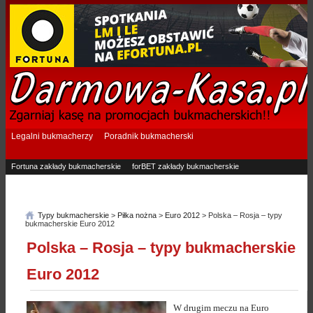
Legalni bukmacherzy
Poradnik bukmacherski
Fortuna zakłady bukmacherskie
forBET zakłady bukmacherskie
Superbet zakłady bukmacherskie
Betfan zakłady bukmacherskie
eTOTO zakłady bukmacherskie
STS zakłady bukmacherskie
Typy bukmacherskie
>
Piłka nożna
>
Euro 2012
> Polska – Rosja – typy
bukmacherskie Euro 2012
Polska – Rosja – typy bukmacherskie
Euro 2012
W drugim meczu na Euro