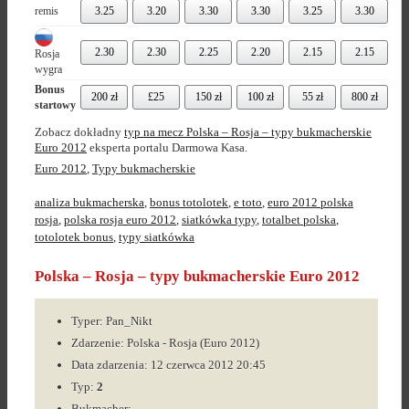
remis
3.25
3.20
3.30
3.30
3.25
3.30
2.30
2.30
2.25
2.20
2.15
2.15
Rosja
wygra
Bonus
200 zł
£25
150 zł
100 zł
55 zł
800 zł
startowy
Zobacz dokładny
typ na mecz Polska – Rosja – typy bukmacherskie
Euro 2012
eksperta portalu Darmowa Kasa.
Euro 2012
,
Typy bukmacherskie
analiza bukmacherska
,
bonus totolotek
,
e toto
,
euro 2012 polska
rosja
,
polska rosja euro 2012
,
siatkówka typy
,
totalbet polska
,
totolotek bonus
,
typy siatkówka
Polska – Rosja – typy bukmacherskie Euro 2012
Typer: Pan_Nikt
Zdarzenie: Polska - Rosja (Euro 2012)
Data zdarzenia: 12 czerwca 2012 20:45
Typ:
2
Bukmacher: