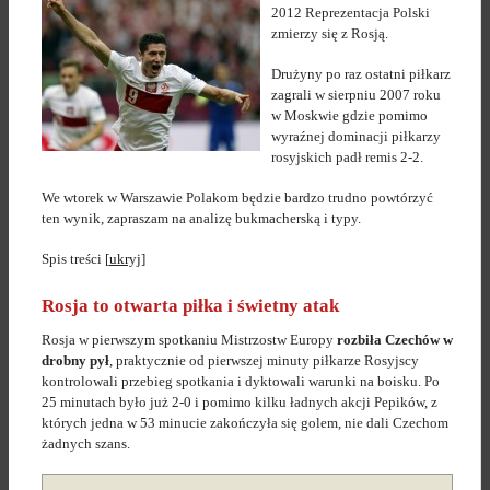
2012 Reprezentacja Polski
zmierzy się z Rosją.
Drużyny po raz ostatni piłkarz
zagrali w sierpniu 2007 roku
w Moskwie gdzie pomimo
wyraźnej dominacji piłkarzy
rosyjskich padł remis 2-2.
We wtorek w Warszawie Polakom będzie bardzo trudno powtórzyć
ten wynik, zapraszam na analizę bukmacherską i typy.
Spis treści
[
ukryj
]
Rosja to otwarta piłka i świetny atak
Rosja w pierwszym spotkaniu Mistrzostw Europy
rozbiła Czechów w
drobny pył
, praktycznie od pierwszej minuty piłkarze Rosyjscy
kontrolowali przebieg spotkania i dyktowali warunki na boisku. Po
25 minutach było już 2-0 i pomimo kilku ładnych akcji Pepików, z
których jedna w 53 minucie zakończyła się golem, nie dali Czechom
żadnych szans.