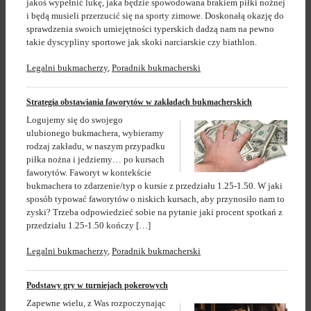
jakoś wypełnić lukę, jaka będzie spowodowana brakiem piłki nożnej
i będą musieli przerzucić się na sporty zimowe. Doskonałą okazję do
sprawdzenia swoich umiejętności typerskich dadzą nam na pewno
takie dyscypliny sportowe jak skoki narciarskie czy biathlon.
Legalni bukmacherzy
,
Poradnik bukmacherski
Strategia obstawiania faworytów w zakładach bukmacherskich
Logujemy się do swojego
ulubionego bukmachera, wybieramy
rodzaj zakładu, w naszym przypadku
piłka nożna i jedziemy… po kursach
faworytów. Faworyt w kontekście
bukmachera to zdarzenie/typ o kursie z przedziału 1.25-1.50. W jaki
sposób typować faworytów o niskich kursach, aby przynosiło nam to
zyski? Trzeba odpowiedzieć sobie na pytanie jaki procent spotkań z
przedziału 1.25-1.50 kończy […]
Legalni bukmacherzy
,
Poradnik bukmacherski
Podstawy gry w turniejach pokerowych
Zapewne wielu, z Was rozpoczynając