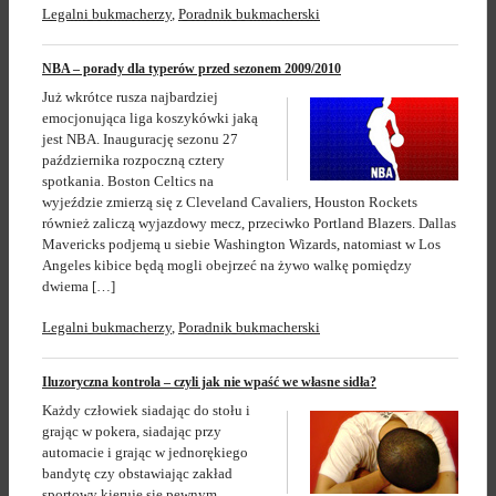
Legalni bukmacherzy
,
Poradnik bukmacherski
NBA – porady dla typerów przed sezonem 2009/2010
Już wkrótce rusza najbardziej
emocjonująca liga koszykówki jaką
jest NBA. Inaugurację sezonu 27
października rozpoczną cztery
spotkania. Boston Celtics na
wyjeździe zmierzą się z Cleveland Cavaliers, Houston Rockets
również zaliczą wyjazdowy mecz, przeciwko Portland Blazers. Dallas
Mavericks podjemą u siebie Washington Wizards, natomiast w Los
Angeles kibice będą mogli obejrzeć na żywo walkę pomiędzy
dwiema […]
Legalni bukmacherzy
,
Poradnik bukmacherski
Iluzoryczna kontrola – czyli jak nie wpaść we własne sidła?
Każdy człowiek siadając do stołu i
grając w pokera, siadając przy
automacie i grając w jednorękiego
bandytę czy obstawiając zakład
sportowy kieruje się pewnym