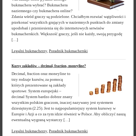
bukmachera wybrać? Bukmachera
naziemnego czy bukmachera online?
Zdania wśród graczy są podzielone. Chciałbym rozwiać wątpliwości i
przekonać wszystkich grających w naziemnych punktach do zmiany
upodobań i przeniesienia się do internetowych serwisów
bukmacherskich. Większość graczy, jeśli nie każdy, swoją przygodę
[…]
Legalni bukmacherzy
,
Poradnik bukmacherski
Kursy zakładów – decimal, fraction, moneyline?
Decimal, fraction oraz moneyline to
trzy rodzaje kursów, za pomocą
których prezentowane są zakłady
sportowe. System europejski –
decimal System bardzo dobrze znany
wszystkim polskim graczom, inaczej nazywany jest systemem
dziesiętnym (2.25). Jest to najpopularniejszy system kursowy w
Europie i Azji a co za tym idzie również w Polsce. Aby obliczyć naszą
ewentualną wygraną wystarczy […]
Legalni bukmacherzy
,
Poradnik bukmacherski