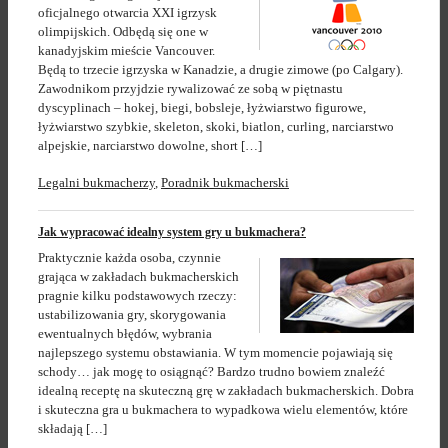
oficjalnego otwarcia XXI igrzysk
olimpijskich. Odbędą się one w
kanadyjskim mieście Vancouver.
Będą to trzecie igrzyska w Kanadzie, a drugie zimowe (po Calgary).
Zawodnikom przyjdzie rywalizować ze sobą w piętnastu
dyscyplinach – hokej, biegi, bobsleje, łyżwiarstwo figurowe,
łyżwiarstwo szybkie, skeleton, skoki, biatlon, curling, narciarstwo
alpejskie, narciarstwo dowolne, short […]
Legalni bukmacherzy
,
Poradnik bukmacherski
Jak wypracować idealny system gry u bukmachera?
Praktycznie każda osoba, czynnie
grająca w zakładach bukmacherskich
pragnie kilku podstawowych rzeczy:
ustabilizowania gry, skorygowania
ewentualnych błędów, wybrania
najlepszego systemu obstawiania. W tym momencie pojawiają się
schody… jak mogę to osiągnąć? Bardzo trudno bowiem znaleźć
idealną receptę na skuteczną grę w zakładach bukmacherskich. Dobra
i skuteczna gra u bukmachera to wypadkowa wielu elementów, które
składają […]