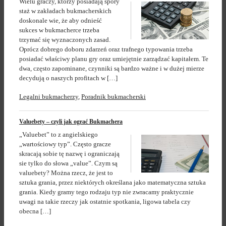
Wielu graczy, którzy posiadają spory
staż w zakładach bukmacherskich
doskonale wie, że aby odnieść
sukces w bukmacherce trzeba
trzymać się wyznaczonych zasad.
Oprócz dobrego doboru zdarzeń oraz trafnego typowania trzeba
posiadać właściwy planu gry oraz umiejętnie zarządzać kapitałem. Te
dwa, często zapominane, czynniki są bardzo ważne i w dużej mierze
decydują o naszych profitach w […]
Legalni bukmacherzy
,
Poradnik bukmacherski
Valuebety – czyli jak ograć Bukmachera
„Valuebet” to z angielskiego
„wartościowy typ”. Często gracze
skracają sobie tę nazwę i ograniczają
sie tylko do słowa „value”. Czym są
valuebety? Można rzecz, że jest to
sztuka grania, przez niektórych określana jako matematyczna sztuka
grania. Kiedy gramy tego rodzaju typ nie zwracamy praktycznie
uwagi na takie rzeczy jak ostatnie spotkania, ligowa tabela czy
obecna […]