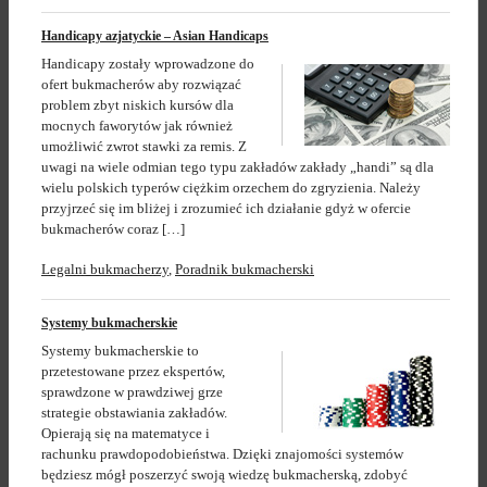
Handicapy azjatyckie – Asian Handicaps
Handicapy zostały wprowadzone do
ofert bukmacherów aby rozwiązać
problem zbyt niskich kursów dla
mocnych faworytów jak również
umożliwić zwrot stawki za remis. Z
uwagi na wiele odmian tego typu zakładów zakłady „handi” są dla
wielu polskich typerów ciężkim orzechem do zgryzienia. Należy
przyjrzeć się im bliżej i zrozumieć ich działanie gdyż w ofercie
bukmacherów coraz […]
Legalni bukmacherzy
,
Poradnik bukmacherski
Systemy bukmacherskie
Systemy bukmacherskie to
przetestowane przez ekspertów,
sprawdzone w prawdziwej grze
strategie obstawiania zakładów.
Opierają się na matematyce i
rachunku prawdopodobieństwa. Dzięki znajomości systemów
będziesz mógł poszerzyć swoją wiedzę bukmacherską, zdobyć