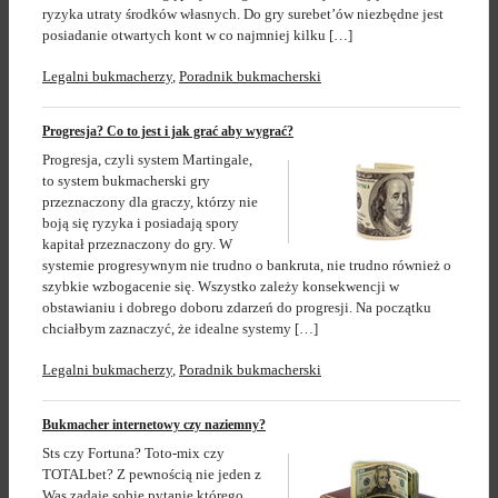
ryzyka utraty środków własnych. Do gry surebet’ów niezbędne jest
posiadanie otwartych kont w co najmniej kilku […]
Legalni bukmacherzy
,
Poradnik bukmacherski
Progresja? Co to jest i jak grać aby wygrać?
Progresja, czyli system Martingale,
to system bukmacherski gry
przeznaczony dla graczy, którzy nie
boją się ryzyka i posiadają spory
kapitał przeznaczony do gry. W
systemie progresywnym nie trudno o bankruta, nie trudno również o
szybkie wzbogacenie się. Wszystko zależy konsekwencji w
obstawianiu i dobrego doboru zdarzeń do progresji. Na początku
chciałbym zaznaczyć, że idealne systemy […]
Legalni bukmacherzy
,
Poradnik bukmacherski
Bukmacher internetowy czy naziemny?
Sts czy Fortuna? Toto-mix czy
TOTALbet? Z pewnością nie jeden z
Was zadaje sobie pytanie którego