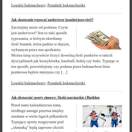
Legalni bukmacherzy
,
Poradnik bukmacherski
Jak skutecznie typować under/over (poniżej/powyżej)?
Zacznijmy może od podstaw. Czym
jest under/over? Jest to taki sposób
typowania, w którym określamy
ilość bramek, która padnie w danym,
wybranym przez nas spotkaniu.
Można tutaj oczywiście liczyć dowolną ilość punktów w takich
dyscyplinach jak koszykówka, baseball, hokej czy boks. Typując w
ten sposób, przewidujemy czy podana przez bukmachera linia
punktowa będzie mniejsza czy […]
Legalni bukmacherzy
,
Poradnik bukmacherski
Jak obstawiać sporty zimowe: Skoki narciarskie i Biathlon
Przed nami kalendarzowa zima,
niedługo nastąpi przerwa między
rundami w wielu ligach piłkarskich.
Typujący sporty rozgrywane pod
„chmurką” będą zapewne chcieli