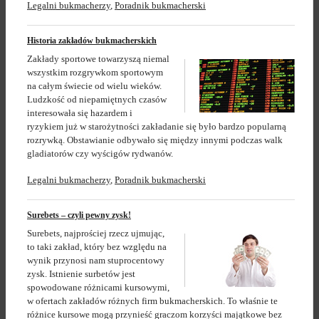
Legalni bukmacherzy
,
Poradnik bukmacherski
Historia zakładów bukmacherskich
Zakłady sportowe towarzyszą niemal
wszystkim rozgrywkom sportowym
na całym świecie od wielu wieków.
Ludzkość od niepamiętnych czasów
interesowała się hazardem i
ryzykiem już w starożytności zakładanie się było bardzo popularną
rozrywką. Obstawianie odbywało się między innymi podczas walk
gladiatorów czy wyścigów rydwanów.
Legalni bukmacherzy
,
Poradnik bukmacherski
Surebets – czyli pewny zysk!
Surebets, najprościej rzecz ujmując,
to taki zakład, który bez względu na
wynik przynosi nam stuprocentowy
zysk. Istnienie surbetów jest
spowodowane różnicami kursowymi,
w ofertach zakładów różnych firm bukmacherskich. To właśnie te
różnice kursowe mogą przynieść graczom korzyści majątkowe bez