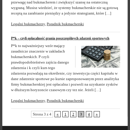
przewagę nad bukmacherem i zwiększyć szansę na ostateczną
wygraną. Musisz wiedzieć, że systemy bukmacherskie nie są gotową
receptą na zarabianie pieniędzy a jedynie strategiami, które […]
Legalni bukmacherzy
,
Poradnik bukmacherski
P*k – czyli opłacalność grania poszczególnych zdarzeń sportowych
P*k to najważniejszy wzór mający
zasadnicze znaczenie w zakładach
bukmacherskich. P czyli
prawdopodobieństwo zajścia danego
zdarzenia i k czyli kurs tego
zdarzenia pozwalają na określenie, czy inwestycja części kapitału w
dane zdarzenie sportowe po kursie zaproponowanym przez analityka
firmy bukmacherskiej jest opłacalna i pozwoli na uzyskanie zysków
w dłuższym horyzoncie czasowym czy tez nie. Jeżeli […]
Legalni bukmacherzy
,
Poradnik bukmacherski
Strona 3 z 4
«
1
2
3
4
»