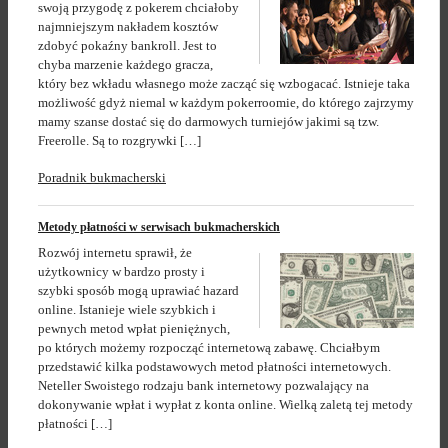
swoją przygodę z pokerem chciałoby
najmniejszym nakładem kosztów
zdobyć pokaźny bankroll. Jest to
chyba marzenie każdego gracza,
który bez wkładu własnego może zacząć się wzbogacać. Istnieje taka
możliwość gdyż niemal w każdym pokerroomie, do którego zajrzymy
mamy szanse dostać się do darmowych turniejów jakimi są tzw.
Freerolle. Są to rozgrywki […]
Poradnik bukmacherski
Metody płatności w serwisach bukmacherskich
Rozwój internetu sprawił, że
użytkownicy w bardzo prosty i
szybki sposób mogą uprawiać hazard
online. Istanieje wiele szybkich i
pewnych metod wpłat pieniężnych,
po których możemy rozpocząć internetową zabawę. Chciałbym
przedstawić kilka podstawowych metod płatności internetowych.
Neteller Swoistego rodzaju bank internetowy pozwalający na
dokonywanie wpłat i wypłat z konta online. Wielką zaletą tej metody
płatności […]