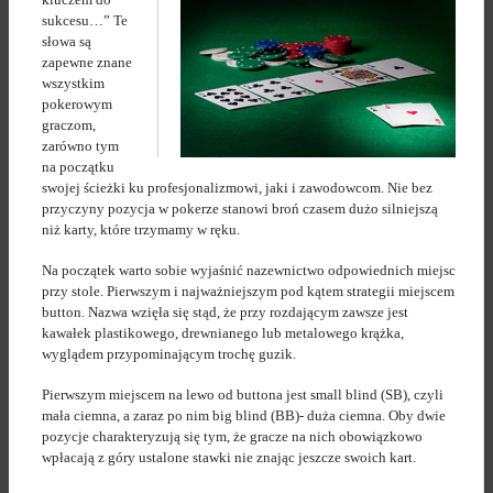
sukcesu…” Te
słowa są
zapewne znane
wszystkim
pokerowym
graczom,
zarówno tym
na początku
swojej ścieżki ku profesjonalizmowi, jaki i zawodowcom. Nie bez
przyczyny pozycja w pokerze stanowi broń czasem dużo silniejszą
niż karty, które trzymamy w ręku.
Na początek warto sobie wyjaśnić nazewnictwo odpowiednich miejsc
przy stole. Pierwszym i najważniejszym pod kątem strategii miejscem
button. Nazwa wzięła się stąd, że przy rozdającym zawsze jest
kawałek plastikowego, drewnianego lub metalowego krążka,
wyglądem przypominającym trochę guzik.
Pierwszym miejscem na lewo od buttona jest small blind (SB), czyli
mała ciemna, a zaraz po nim big blind (BB)- duża ciemna. Oby dwie
pozycje charakteryzują się tym, że gracze na nich obowiązkowo
wpłacają z góry ustalone stawki nie znając jeszcze swoich kart.