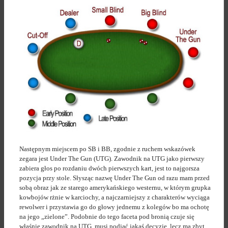
Następnym miejscem po SB i BB, zgodnie z ruchem wskazówek
zegara jest Under The Gun (UTG). Zawodnik na UTG jako pierwszy
zabiera głos po rozdaniu dwóch pierwszych kart, jest to najgorsza
pozycja przy stole. Słysząc nazwę Under The Gun od razu mam przed
sobą obraz jak ze starego amerykańskiego westernu, w którym grupka
kowbojów rżnie w karciochy, a najczarniejszy z charakterów wyciąga
rewolwer i przystawia go do głowy jednemu z kolegów bo ma ochotę
na jego „zielone”. Podobnie do tego faceta pod bronią czuje się
właśnie zawodnik na UTG, musi podjąć jakąś decyzję, lecz ma zbyt