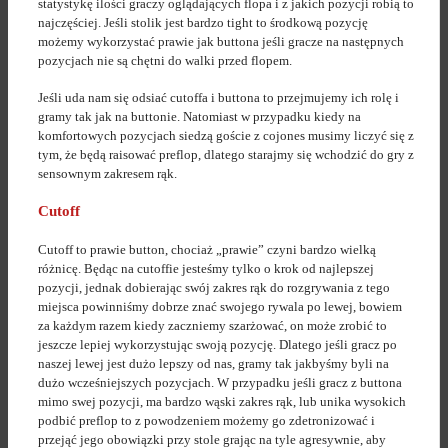
statystykę ilości graczy oglądających flopa i z jakich pozycji robią to
najczęściej. Jeśli stolik jest bardzo tight to środkową pozycję
możemy wykorzystać prawie jak buttona jeśli gracze na następnych
pozycjach nie są chętni do walki przed flopem.
Jeśli uda nam się odsiać cutoffa i buttona to przejmujemy ich rolę i
gramy tak jak na buttonie. Natomiast w przypadku kiedy na
komfortowych pozycjach siedzą goście z cojones musimy liczyć się z
tym, że będą raisować preflop, dlatego starajmy się wchodzić do gry z
sensownym zakresem rąk.
Cutoff
Cutoff to prawie button, chociaż „prawie” czyni bardzo wielką
różnicę. Będąc na cutoffie jesteśmy tylko o krok od najlepszej
pozycji, jednak dobierając swój zakres rąk do rozgrywania z tego
miejsca powinniśmy dobrze znać swojego rywala po lewej, bowiem
za każdym razem kiedy zaczniemy szarżować, on może zrobić to
jeszcze lepiej wykorzystując swoją pozycję. Dlatego jeśli gracz po
naszej lewej jest dużo lepszy od nas, gramy tak jakbyśmy byli na
dużo wcześniejszych pozycjach. W przypadku jeśli gracz z buttona
mimo swej pozycji, ma bardzo wąski zakres rąk, lub unika wysokich
podbić preflop to z powodzeniem możemy go zdetronizować i
przejąć jego obowiązki przy stole grając na tyle agresywnie, aby