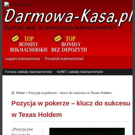
Legalni bukmacherzy
Poradnik bukmacherski
Fortuna zakłady bukmacherskie
forBET zakłady bukmacherskie
Superbet zakłady bukmacherskie
Betfan zakłady bukmacherskie
eTOTO zakłady bukmacherskie
STS zakłady bukmacherskie
Poker
> Pozycja w pokerze – klucz do sukcesu w Texas Holdem
Pozycja w pokerze – klucz do sukcesu
w Texas Holdem
„Pozycja jest
kluczem do