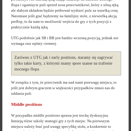
flopa i zgarnięcie puli sprzed nosa przeciwnikowi, który z silną ręką
ale słabym układem będzie próbował wydrzeć pule za wszelką cenę.
Natomiast jeśli grać będziemy na familijny stole, z niewielką akcją
preflop, to da nam to możliwość wejścia do gry z tych pozycji z
praktycznie każdą ręką.
UTG podobnie jak SB i BB jest bardzo wczesną pozycją, jednak nie
wymaga ona wpłaty ciemnej.
Zarówno z UTG jak i early positions, staramy się zagrywać
tylko takie karty, z którymi mamy spore szanse na trafienie
mocnego flopa.
W związku z tym, że przeciwnik ma nad nami przewagę miejsca, to
jeśli jest dobrym graczem w większości przypadków zmusi nas do
oddania puli.
Middle positions
W przypadku middle positions sprawa jest trochę dyskusyjna.
Istnieją różne szkoły strategii gry z tych miejsc. Na pierwszym
miejscu należy brać pod uwagę specyfikę stołu, a konkretnie to