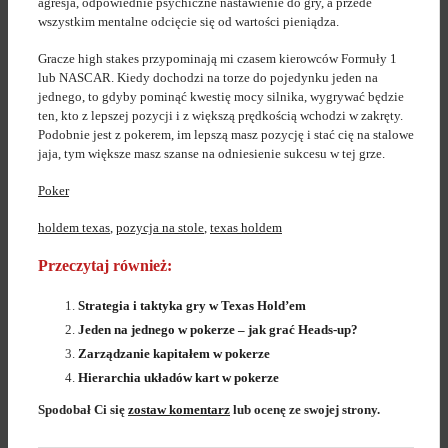
agresja, odpowiednie psychiczne nastawienie do gry, a przede
wszystkim mentalne odcięcie się od wartości pieniądza.
Gracze high stakes przypominają mi czasem kierowców Formuły 1
lub NASCAR. Kiedy dochodzi na torze do pojedynku jeden na
jednego, to gdyby pominąć kwestię mocy silnika, wygrywać będzie
ten, kto z lepszej pozycji i z większą prędkością wchodzi w zakręty.
Podobnie jest z pokerem, im lepszą masz pozycję i stać cię na stalowe
jaja, tym większe masz szanse na odniesienie sukcesu w tej grze.
Poker
holdem texas
,
pozycja na stole
,
texas holdem
Przeczytaj również:
Strategia i taktyka gry w Texas Hold’em
Jeden na jednego w pokerze – jak grać Heads-up?
Zarządzanie kapitałem w pokerze
Hierarchia układów kart w pokerze
Spodobał Ci się
zostaw komentarz
lub ocenę ze swojej strony.