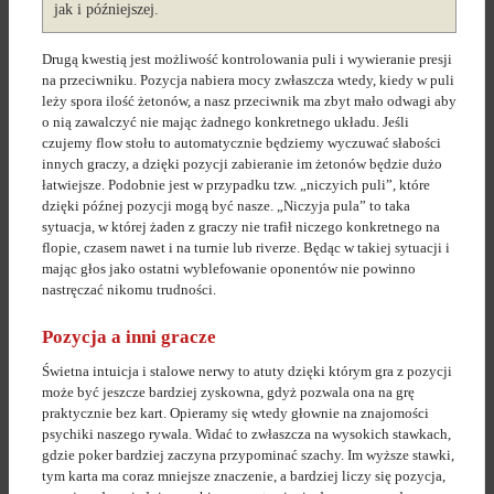
jak i późniejszej.
Drugą kwestią jest możliwość kontrolowania puli i wywieranie presji
na przeciwniku. Pozycja nabiera mocy zwłaszcza wtedy, kiedy w puli
leży spora ilość żetonów, a nasz przeciwnik ma zbyt mało odwagi aby
o nią zawalczyć nie mając żadnego konkretnego układu. Jeśli
czujemy flow stołu to automatycznie będziemy wyczuwać słabości
innych graczy, a dzięki pozycji zabieranie im żetonów będzie dużo
łatwiejsze. Podobnie jest w przypadku tzw. „niczyich puli”, które
dzięki późnej pozycji mogą być nasze. „Niczyja pula” to taka
sytuacja, w której żaden z graczy nie trafił niczego konkretnego na
flopie, czasem nawet i na turnie lub riverze. Będąc w takiej sytuacji i
mając głos jako ostatni wyblefowanie oponentów nie powinno
nastręczać nikomu trudności.
Pozycja a inni gracze
Świetna intuicja i stalowe nerwy to atuty dzięki którym gra z pozycji
może być jeszcze bardziej zyskowna, gdyż pozwala ona na grę
praktycznie bez kart. Opieramy się wtedy głownie na znajomości
psychiki naszego rywala. Widać to zwłaszcza na wysokich stawkach,
gdzie poker bardziej zaczyna przypominać szachy. Im wyższe stawki,
tym karta ma coraz mniejsze znaczenie, a bardziej liczy się pozycja,