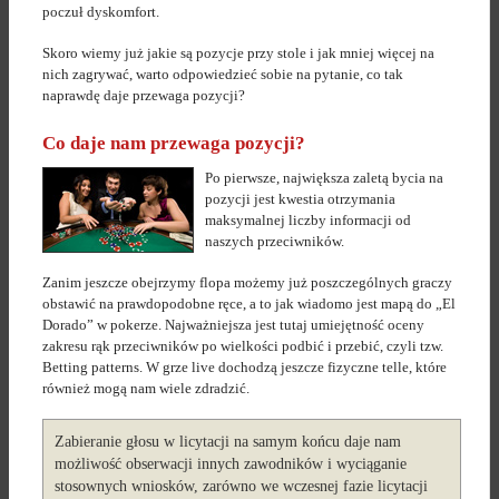
poczuł dyskomfort.
Skoro wiemy już jakie są pozycje przy stole i jak mniej więcej na
nich zagrywać, warto odpowiedzieć sobie na pytanie, co tak
naprawdę daje przewaga pozycji?
Co daje nam przewaga pozycji?
Po pierwsze, największa zaletą bycia na
pozycji jest kwestia otrzymania
maksymalnej liczby informacji od
naszych przeciwników.
Zanim jeszcze obejrzymy flopa możemy już poszczególnych graczy
obstawić na prawdopodobne ręce, a to jak wiadomo jest mapą do „El
Dorado” w pokerze. Najważniejsza jest tutaj umiejętność oceny
zakresu rąk przeciwników po wielkości podbić i przebić, czyli tzw.
Betting patterns. W grze live dochodzą jeszcze fizyczne telle, które
również mogą nam wiele zdradzić.
Zabieranie głosu w licytacji na samym końcu daje nam
możliwość obserwacji innych zawodników i wyciąganie
stosownych wniosków, zarówno we wczesnej fazie licytacji