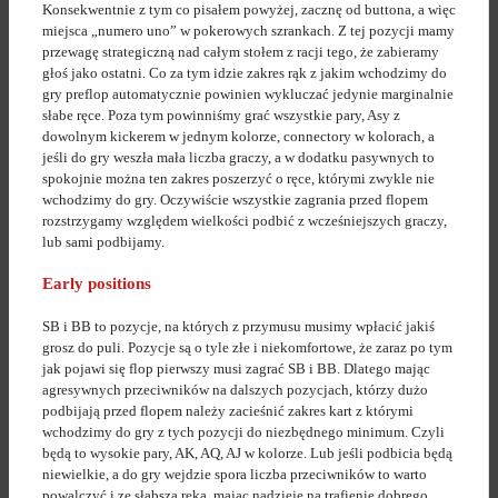
Konsekwentnie z tym co pisałem powyżej, zacznę od buttona, a więc
miejsca „numero uno” w pokerowych szrankach. Z tej pozycji mamy
przewagę strategiczną nad całym stołem z racji tego, że zabieramy
głoś jako ostatni. Co za tym idzie zakres rąk z jakim wchodzimy do
gry preflop automatycznie powinien wykluczać jedynie marginalnie
słabe ręce. Poza tym powinniśmy grać wszystkie pary, Asy z
dowolnym kickerem w jednym kolorze, connectory w kolorach, a
jeśli do gry weszła mała liczba graczy, a w dodatku pasywnych to
spokojnie można ten zakres poszerzyć o ręce, którymi zwykle nie
wchodzimy do gry. Oczywiście wszystkie zagrania przed flopem
rozstrzygamy względem wielkości podbić z wcześniejszych graczy,
lub sami podbijamy.
Early positions
SB i BB to pozycje, na których z przymusu musimy wpłacić jakiś
grosz do puli. Pozycje są o tyle złe i niekomfortowe, że zaraz po tym
jak pojawi się flop pierwszy musi zagrać SB i BB. Dlatego mając
agresywnych przeciwników na dalszych pozycjach, którzy dużo
podbijają przed flopem należy zacieśnić zakres kart z którymi
wchodzimy do gry z tych pozycji do niezbędnego minimum. Czyli
będą to wysokie pary, AK, AQ, AJ w kolorze. Lub jeśli podbicia będą
niewielkie, a do gry wejdzie spora liczba przeciwników to warto
powalczyć i ze słabszą ręką, mając nadzieje na trafienie dobrego