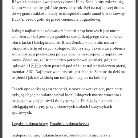
Również pokaźną kwotę zaryzykował Huck Seed, który założył się,
że jest w stanie nie golić się przez cały rok. Był na najlepszej drodze
do wygrania zakładu, kiedy to niespodziewanie zmarł bliski krewny
Huck’a. Seed ogolił się przed ceremonia pogrzebową.
Jedną z najbardziej zabawnych historii prop betowych jest moim
zdaniem zakład pewnego gamblera specjalizującego się w pokerze,
black jacku i backgammonie. Brian Zembic – bo o nim mowa –
otrzymał ofertę od swych kolegów: 100 tysięcy baksów za zrobienie
sobie operacji plastycznej polegającej na wszczepieniu implantów
piersi. Zdaje się, że Brian bardzo potrzebował gotówki, gdyż po
upływie 11 godzin poszedł pod nóż i został posiadaczem piersi,
rozmiar: 36C. Najlepsze w tej historii jest fakt, że Zembic do dziś ma
te piersi i jak mówi służą mu one jako magnes na kobiety.
Takich opowieści są jeszcze setki, a może nawet tysiące, prop bety
były, są i będą popularne wśród ludzi lubiących mocne wrażenia i
mających więcej gotówki do dyspozycji. Dodają życiu smaku i
odciągają od rutyny przy pokerowych stołach i statystykach
sportowych.
Legalni bukmacherzy
,
Poradnik bukmacherski
najlepsze bonusy bukmacherskie
,
promocje bukmacherskie