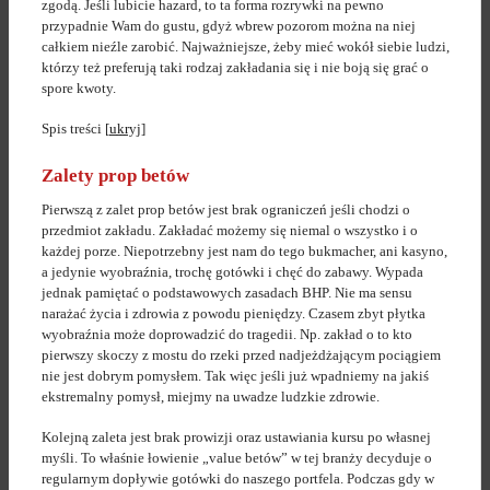
zgodą. Jeśli lubicie hazard, to ta forma rozrywki na pewno
przypadnie Wam do gustu, gdyż wbrew pozorom można na niej
całkiem nieźle zarobić. Najważniejsze, żeby mieć wokół siebie ludzi,
którzy też preferują taki rodzaj zakładania się i nie boją się grać o
spore kwoty.
Spis treści
[
ukryj
]
Zalety prop betów
Pierwszą z zalet prop betów jest brak ograniczeń jeśli chodzi o
przedmiot zakładu. Zakładać możemy się niemal o wszystko i o
każdej porze. Niepotrzebny jest nam do tego bukmacher, ani kasyno,
a jedynie wyobraźnia, trochę gotówki i chęć do zabawy. Wypada
jednak pamiętać o podstawowych zasadach BHP. Nie ma sensu
narażać życia i zdrowia z powodu pieniędzy. Czasem zbyt płytka
wyobraźnia może doprowadzić do tragedii. Np. zakład o to kto
pierwszy skoczy z mostu do rzeki przed nadjeżdżającym pociągiem
nie jest dobrym pomysłem. Tak więc jeśli już wpadniemy na jakiś
ekstremalny pomysł, miejmy na uwadze ludzkie zdrowie.
Kolejną zaleta jest brak prowizji oraz ustawiania kursu po własnej
myśli. To właśnie łowienie „value betów” w tej branży decyduje o
regularnym dopływie gotówki do naszego portfela. Podczas gdy w