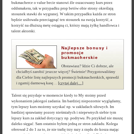
bukmacherce o value becie stanowi źle oszacowany kurs przez
oddsmakera, tak w przypadku prop betów obie strony określają
stosunek stawki do wygranej. W takim przypadku każda ze stron
będzie usiłowała przeciągnąć ten stosunek na swoją korzyść, a
korzyść na dłuższą metę osiągną ci, którzy mają żyłkę handlowca i
talent aktorski.
Najlepsze bonusy i
promocje
bukmacherskie
Obstawiasz? Idzie Ci dobrze, ale
chciałbyś zarobić jeszcze więcej? Świetnie! Przygotowaliśmy
dla Ciebie listę najlepszych promocji bukmacherskich, sprawdź
i zgarnij darmową kasę…
[czytaj dalej…]
Talent się przydaje w momencie kiedy to My stoimy przed
wykonaniem jakiegoś zadania. Im bardziej niepozornie wyglądamy,
tym lepszy kurs możemy uzyskać np. w zakładach siłowych. Im
bardziej sprawiamy pozory nieśmiałych i niepewnych siebie tym
lepszy kurs za zakład dotyczący np. podrywu. Po przykład nie muszę
daleko sięgać. Sam ostatnio byłem jedną ze stron zakładu. Kolega
oferował 2 do 1 za to, że nie trafię trzy razy z rzędu do kosza mając