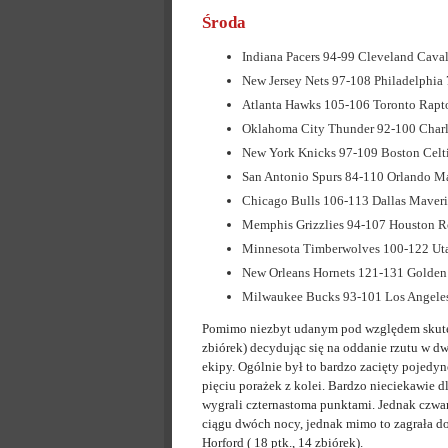
Środa
Indiana Pacers 94-99 Cleveland Caval
New Jersey Nets 97-108 Philadelphia 
Atlanta Hawks 105-106 Toronto Rapt
Oklahoma City Thunder 92-100 Charl
New York Knicks 97-109 Boston Celt
San Antonio Spurs 84-110 Orlando M
Chicago Bulls 106-113 Dallas Maver
Memphis Grizzlies 94-107 Houston R
Minnesota Timberwolves 100-122 Uta
New Orleans Hornets 121-131 Golden 
Milwaukee Bucks 93-101 Los Angeles
Pomimo niezbyt udanym pod względem skutecz
zbiórek) decydując się na oddanie rzutu w dw
ekipy. Ogólnie był to bardzo zacięty pojedyn
pięciu porażek z kolei. Bardzo nieciekawie dl
wygrali czternastoma punktami. Jednak czwar
ciągu dwóch nocy, jednak mimo to zagrała dob
Horford ( 18 ptk., 14 zbiórek).