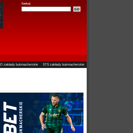
Szukaj
O zakłady bukmacherskie
STS zakłady bukmacherskie