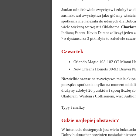
Jordan odniósł wiele zwycięstw i zdobył wie
zasmakował zwycięstwa jako główny właścici
spotkania nie należała do udanych dla Bobcats
wiele większą werwą niż Oklahoma.
Charlott
Indianą Pacers. Kevin Durant zaliczył jeden z
7 z dystansu za 3 ptk. Była to zaledwie czwa
Czwartek
Orlando Magic 108-102 OT Miami He
New Orleans Hornets 80-93 Denver N
Niewielkie szanse na zwycięstwo miała ekipa
początku spotkania i tylko na moment oddali
drużyny zdobył 26 punktów i sporą liczbę zbi
Okaforem, Westem i Collisonem, więc Anthon
Typy i analizy
Gdzie najlepiej obstawić?
W internecie dostępnych jest wielu bukmache
Dobry bukmacher powinien posiadać nieposzl