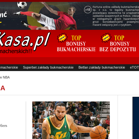
kmacherskie
Superbet zakłady bukmacherskie
Betfan zakłady bukmacherskie
eTOT
 w NBA
BA
6ers