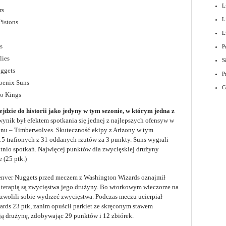
L
rs
L
Pistons
L
s
P
lies
S
ggets
P
oenix Suns
C
to Kings
dzie do historii jako jedyny w tym sezonie, w którym jedna z
wynik był efektem spotkania się jednej z najlepszych ofensyw w
zonu – Timberwolves. Skuteczność ekipy z Arizony w tym
 15 trafionych z 31 oddanych rzutów za 3 punkty. Suns wygrali
atnio spotkań. Najwięcej punktów dla zwycięskiej drużyny
 (25 ptk.)
 Denver Nuggets przed meczem z Washington Wizards oznajmił
 terapią są zwycięstwa jego drużyny. Bo wtorkowym wieczorze na
ozwolili sobie wydrzeć zwycięstwa. Podczas meczu ucierpiał
ards 23 ptk, zanim opuścił parkiet ze skręconym stawem
 drużynę, zdobywając 29 punktów i 12 zbiórek.