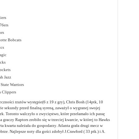
iers
76ers
ors
otte Bobcats
ics
agic
icks
ockets
h Jazz
State Warriors
 Clippers
ności rzutów występie(6 z 19 z gry), Chris Bosh (14ptk, 10
ie sekundy przed finalną syreną, zaważył o wygranej swojej
ek. Toronto walczyło o zwycięstwo, które przełamało ich passę
a graczy Raptors zrobiło się w trzeciej kwarcie, w której to Hawks
ta kwarta należała do gospodarzy. Atlanta grała drugi mecz w
rze. Najlepsze noty dla gości zdobył J.Crawford ( 33 ptk.) i A.