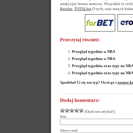
atrakcyjny bonus startowy. Wszystkie te cec
Beetfan
,
TOTALbet
.O tych, oraz innych bu
Przeczytaj również:
Przegląd tygodnia w NBA
Przegląd tygodnia w NBA
Przegląd tygodnia oraz typy na NB
Przegląd tygodnia oraz typy na NB
Spodobał Ci się ten typ? Oceń go i
zostaw k
Dodaj komentarz:
(Oceń ten artykuł!)
Imię
Adres e-mail