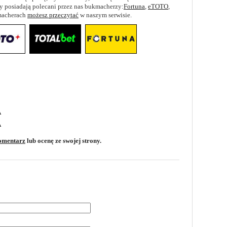
hy posiadają polecani przez nas bukmacherzy:
Fortuna
,
eTOTO
,
kmacherach
możesz przeczytać
w naszym serwisie.
A
A
omentarz
lub ocenę ze swojej strony.