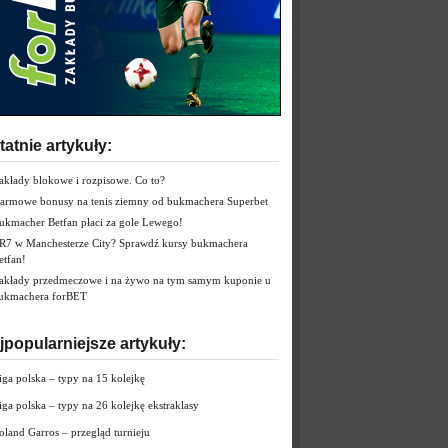
tatnie artykuły:
akłady blokowe i rozpisowe. Co to?
armowe bonusy na tenis ziemny od bukmachera Superbet
ukmacher Betfan płaci za gole Lewego!
R7 w Manchesterze City? Sprawdź kursy bukmachera
etfan!
akłady przedmeczowe i na żywo na tym samym kuponie u
ukmachera forBET
jpopularniejsze artykuły:
iga polska – typy na 15 kolejkę
iga polska – typy na 26 kolejkę ekstraklasy
oland Garros – przegląd turnieju