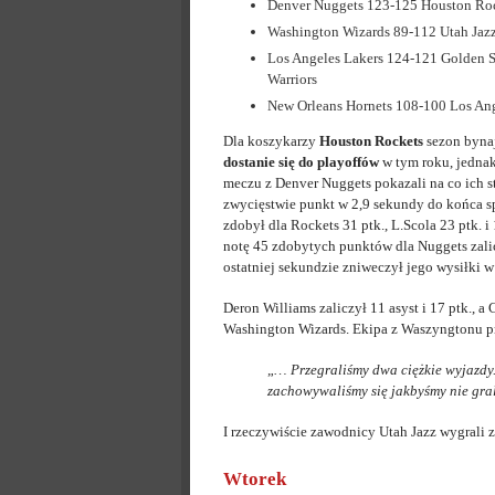
Denver Nuggets 123-125 Houston Ro
Washington Wizards 89-112 Utah Jaz
Los Angeles Lakers 124-121 Golden S
Warriors
New Orleans Hornets 108-100 Los Ang
Dla koszykarzy
Houston Rockets
sezon bynaj
dostanie się do playoffów
w tym roku, jedna
meczu z Denver Nuggets pokazali na co ich 
zwycięstwie punkt w 2,9 sekundy do końca sp
zdobył dla Rockets 31 ptk., L.Scola 23 ptk. i
notę 45 zdobytych punktów dla Nuggets zali
ostatniej sekundzie zniweczył jego wysiłki w
Deron Williams zaliczył 11 asyst i 17 ptk., 
Washington Wizards. Ekipa z Waszyngtonu pr
„
… Przegraliśmy dwa ciężkie wyjazdy. 
zachowywaliśmy się jakbyśmy nie gra
I rzeczywiście zawodnicy Utah Jazz wygrali 
Wtorek