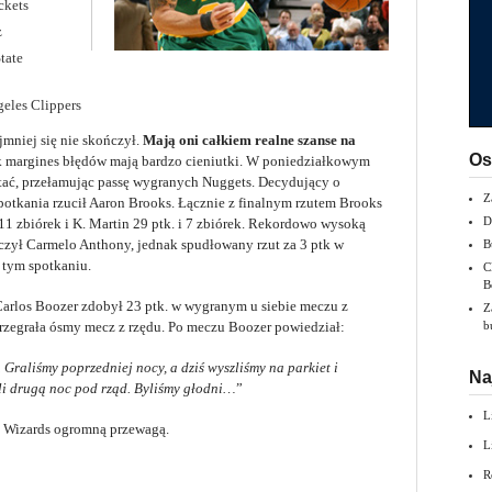
ckets
z
tate
eles Clippers
mniej się nie skończył.
Mają oni całkiem realne szanse na
Os
k margines błędów mają bardzo cieniutki. W poniedziałkowym
stać, przełamując passę wygranych Nuggets. Decydujący o
Z
otkania rzucił Aaron Brooks. Łącznie z finalnym rzutem Brooks
D
 11 zbiórek i K. Martin 29 ptk. i 7 zbiórek. Rekordowo wysoką
czył Carmelo Anthony, jednak spudłowany rzut za 3 ptk w
B
 tym spotkaniu.
C
B
a Carlos Boozer zdobył 23 ptk. w wygranym u siebie meczu z
Z
zegrała ósmy mecz z rzędu. Po meczu Boozer powiedział:
b
Graliśmy poprzedniej nocy, a dziś wyszliśmy na parkiet i
Na
li drugą noc pod rząd. Byliśmy głodni…
”
L
z Wizards ogromną przewagą.
L
R