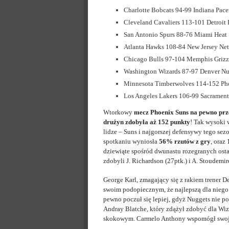
Charlotte Bobcats 94-99 Indiana Pace
Cleveland Cavaliers 113-101 Detroit 
San Antonio Spurs 88-76 Miami Heat
Atlanta Hawks 108-84 New Jersey Net
Chicago Bulls 97-104 Memphis Grizz
Washington Wizards 87-97 Denver Nu
Minnesota Timberwolves 114-152 Ph
Los Angeles Lakers 106-99 Sacramen
Wtorkowy
mecz Phoenix Suns na pewno przej
drużyn zdobyła aż 152 punkty
! Tak wysoki 
lidze – Suns i najgorszej defensywy tego se
spotkaniu wyniosła
56% rzutów z gry
, oraz
dziewiąte spośród dwunastu rozegranych ost
zdobyli J. Richardson (27ptk.) i A. Stoudemire
George Karl, zmagający się z rakiem trener
swoim podopiecznym, że najlepszą dla niego
pewno poczuł się lepiej, gdyż Nuggets nie p
Andray Blatche, który zdążył zdobyć dla Wiz
skokowym. Carmelo Anthony wspomógł swoją