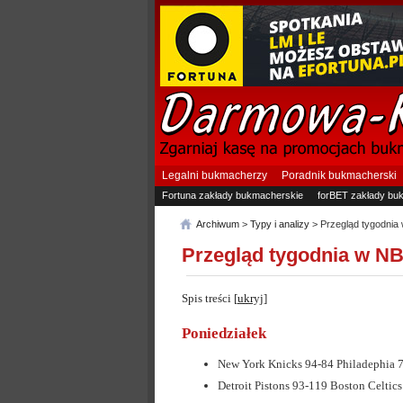
Legalni bukmacherzy
Poradnik bukmacherski
Fortuna zakłady bukmacherskie
forBET zakłady bu
Archiwum
>
Typy i analizy
> Przegląd tygodnia
Przegląd tygodnia w N
Spis treści
[
ukryj
]
Poniedziałek
New York Knicks 94-84 Philadephia 7
Detroit Pistons 93-119 Boston Celtics