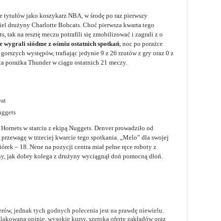
le tytułów jako koszykarz NBA, w środę po raz pierwszy
el drużyny Charlotte Bobcats. Choć pierwsza kwarta tego
, tak na resztę meczu potrafili się zmobilizować i zagrali z o
e wygrali siódme z ośmiu ostatnich spotkań
, noc po porażce
 gorszych występów, trafiając jedynie 9 z 26 rzutów z gry oraz 0 z
rta porażka Thunder w ciągu ostatnich 21 meczy.
at
uggets
 Hornets w starciu z ekipą Nuggets. Denver prowadziło od
 przewagę w trzeciej kwarcie tego spotkania. „Melo” dla swojej
órek – 18. Nene na pozycji centra miał pełne ręce roboty z
y, jak dobry kolega z drużyny wyciągnął doń pomocną dłoń.
rów, jednak tych godnych polecenia jest na prawdę niewielu.
akowaną opinię, wysokie kursy, szeroką ofertę zakładów oraz