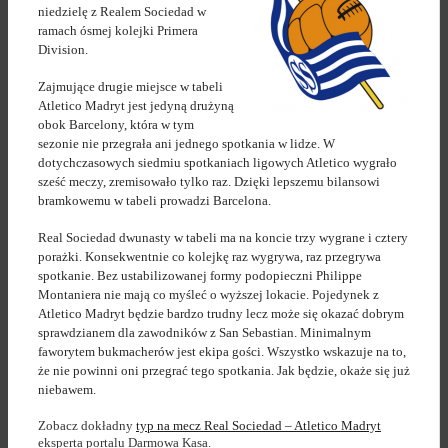
niedzielę z Realem Sociedad w
ramach ósmej kolejki Primera
Division.
Zajmujące drugie miejsce w tabeli
Atletico Madryt jest jedyną drużyną
obok Barcelony, która w tym
sezonie nie przegrała ani jednego spotkania w lidze. W
dotychczasowych siedmiu spotkaniach ligowych Atletico wygrało
sześć meczy, zremisowało tylko raz. Dzięki lepszemu bilansowi
bramkowemu w tabeli prowadzi Barcelona.
Real Sociedad dwunasty w tabeli ma na koncie trzy wygrane i cztery
porażki. Konsekwentnie co kolejkę raz wygrywa, raz przegrywa
spotkanie. Bez ustabilizowanej formy podopieczni Philippe
Montaniera nie mają co myśleć o wyższej lokacie. Pojedynek z
Atletico Madryt będzie bardzo trudny lecz może się okazać dobrym
sprawdzianem dla zawodników z San Sebastian. Minimalnym
faworytem bukmacherów jest ekipa gości. Wszystko wskazuje na to,
że nie powinni oni przegrać tego spotkania. Jak będzie, okaże się już
niebawem.
Zobacz dokładny
typ na mecz Real Sociedad – Atletico Madryt
eksperta portalu Darmowa Kasa.