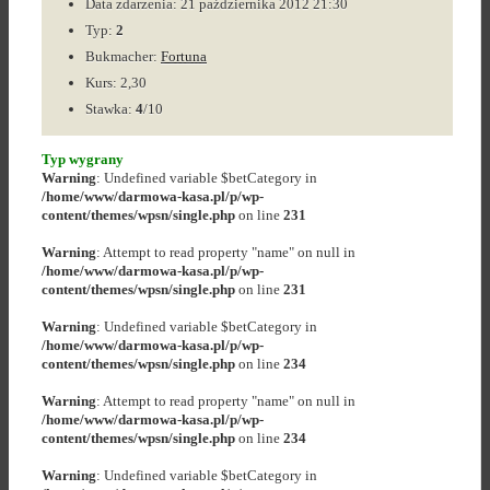
Data zdarzenia: 21 października 2012 21:30
Typ:
2
Bukmacher:
Fortuna
Kurs: 2,30
Stawka:
4
/10
Typ wygrany
Warning
: Undefined variable $betCategory in
/home/www/darmowa-kasa.pl/p/wp-
content/themes/wpsn/single.php
on line
231
Warning
: Attempt to read property "name" on null in
/home/www/darmowa-kasa.pl/p/wp-
content/themes/wpsn/single.php
on line
231
Warning
: Undefined variable $betCategory in
/home/www/darmowa-kasa.pl/p/wp-
content/themes/wpsn/single.php
on line
234
Warning
: Attempt to read property "name" on null in
/home/www/darmowa-kasa.pl/p/wp-
content/themes/wpsn/single.php
on line
234
Warning
: Undefined variable $betCategory in