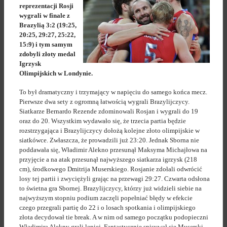
reprezentacji Rosji
wygrali w finale z
Brazylią 3:2 (19:25,
20:25, 29:27, 25:22,
15:9) i tym samym
zdobyli złoty medal
Igrzysk
Olimpijskich w Londynie.
To był dramatyczny i trzymający w napięciu do samego końca mecz.
Pierwsze dwa sety z ogromną łatwością wygrali Brazylijczycy.
Siatkarze Bernardo Rezende zdominowali Rosjan i wygrali do 19
oraz do 20. Wszystkim wydawało się, że trzecia partia będzie
rozstrzygająca i Brazylijczycy dołożą kolejne złoto olimpijskie w
siatkówce. Zwłaszcza, że prowadzili już 23:20. Jednak Sborna nie
poddawała się, Władimir Alekno przesunął Maksyma Michajłowa na
przyjęcie a na atak przesunął najwyższego siatkarza igrzysk (218
cm), środkowego Dmitrija Muserskiego. Rosjanie zdołali odwrócić
losy tej partii i zwyciężyli grając na przewagi 29:27. Czwarta odsłona
to świetna gra Sbornej. Brazylijczycy, którzy już widzieli siebie na
najwyższym stopniu podium zaczęli popełniać błędy w efekcie
czego przegrali partię do 22 i o losach spotkania i olimpijskiego
złota decydował tie break. A w nim od samego początku podopieczni
Władimira Alekny grali lepiej. Fantastycznie spisywał się Muserski,