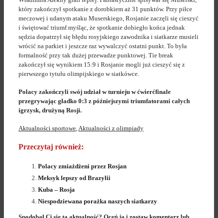
który zakończył spotkanie z dorobkiem aż 31 punktów. Przy piłce
meczowej i udanym ataku Muserskiego, Rosjanie zaczęli się cieszyć
i świętować triumf myśląc, że spotkanie dobiegło końca jednak
sędzia dopatrzył się błędu rosyjskiego zawodnika i siatkarze musieli
wrócić na parkiet i jeszcze raz wywalczyć ostatni punkt. To była
formalność przy tak dużej przewadze punktowej. Tie break
zakończył się wynikiem 15:9 i Rosjanie mogli już cieszyć się z
pierwszego tytułu olimpijskiego w siatkówce.
Polacy zakończyli swój udział w turnieju w ćwierćfinale
przegrywając gładko 0:3 z późniejszymi triumfatorami całych
igrzysk, drużyną Rosji.
Aktualności sportowe
,
Aktualności z olimpiady
Przeczytaj również:
Polacy zmiażdżeni przez Rosjan
Meksyk lepszy od Brazylii
Kuba – Rosja
Niespodziewana porażka naszych siatkarzy
Spodobał Ci się ta aktualność? Oceń ją i
zostaw komentarz
lub