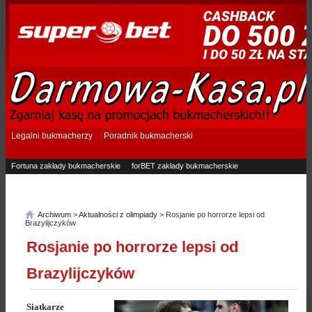
Legalni bukmacherzy
Poradnik bukmacherski
Fortuna zakłady bukmacherskie
forBET zakłady bukmacherskie
Superbet zakłady bukmacherskie
Betfan zakłady bukmacherskie
eTOTO zakłady bukmacherskie
STS zakłady bukmacherskie
Archiwum
>
Aktualności z olimpiady
> Rosjanie po horrorze lepsi od
Brazylijczyków
Rosjanie po horrorze lepsi od
Brazylijczyków
Siatkarze