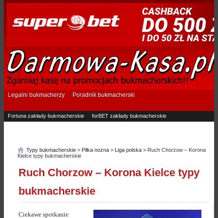
Legalni bukmacherzy
Poradnik bukmacherski
Fortuna zakłady bukmacherskie
forBET zakłady bukmacherskie
Superbet zakłady bukmacherskie
Betfan zakłady bukmacherskie
eTOTO zakłady bukmacherskie
STS zakłady bukmacherskie
Typy bukmacherskie
>
Piłka nożna
>
Liga polska
> Ruch Chorzow – Korona
Kielce typy bukmacherskie
Ruch Chorzow – Korona Kielce typy
bukmacherskie
Ciekawe spotkanie