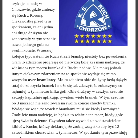
szykuje nam się w
Chorzowie, gdzie zmierzy
się Ruch z Koroną.
Ciekawostką przed tym
spotkaniem, że ani jedna
ani druga drużyna nie
zanotowały w tym sezonie
nawet jednego gola na
swoim koncie. W zeszłej
kolejce typowałem, że Ruch strzeli bramkę, niestety bez powodzenia.
Gram to zdarzenie progresją od pierwszej kolejki i mam nadzieję, że
właśnie w tym meczu bramka dla Ruchu padnie. Nie mniej jednak
innym ciekawym zdarzeniem na to spotkanie wydaje się mimo
wszystko
over bramkowy
. Moim zdaniem obie drużyny będą dążyły
tutaj do zdobycia bramek i może się tak zdarzyć, że zobaczymy co
najmniej w tym meczu kilka goli. Obie drużyny w zeszłym sezonie
zaczęły kapitalnie aplikując rywalom wiele bramek. W tym sezonie
po 3 meczach nie zanotowali na swoim koncie choćby bramki.
Wydaje się więc, że worek z bramkami musi się kiedyś rozwiązać.
Osobiście mam nadzieję, że będzie to właśnie ten mecz, kiedy gole
ujrzą światło dzienne. Czytałem także wywiad z przedstawicielem
kibiców Ruchu, którzy deklarują, że zrobią wszystko aby być 12
zawodnikiem chorzowian w tym meczu. W spotkaniu tym przewiduję