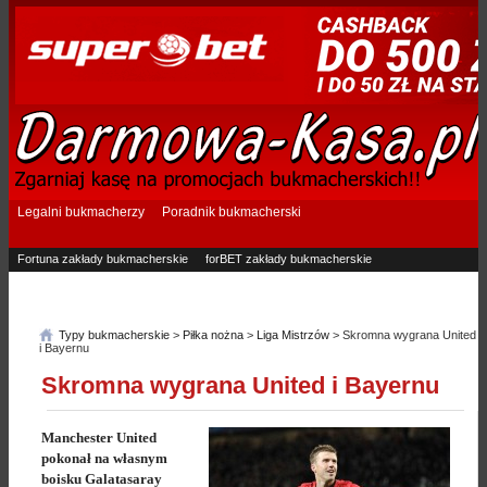
Legalni bukmacherzy
Poradnik bukmacherski
Fortuna zakłady bukmacherskie
forBET zakłady bukmacherskie
Superbet zakłady bukmacherskie
Betfan zakłady bukmacherskie
eTOTO zakłady bukmacherskie
STS zakłady bukmacherskie
Typy bukmacherskie
>
Piłka nożna
>
Liga Mistrzów
> Skromna wygrana United
i Bayernu
Skromna wygrana United i Bayernu
Manchester United
pokonał na własnym
boisku Galatasaray