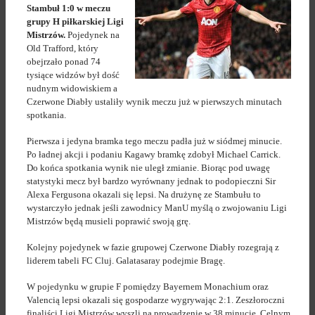
Stambuł 1:0 w meczu
grupy H piłkarskiej Ligi
Mistrzów.
Pojedynek na
Old Trafford, który
obejrzało ponad 74
tysiące widzów był dość
nudnym widowiskiem a
Czerwone Diabły ustaliły wynik meczu już w pierwszych minutach
spotkania.
Pierwsza i jedyna bramka tego meczu padła już w siódmej minucie.
Po ładnej akcji i podaniu Kagawy bramkę zdobył Michael Carrick.
Do końca spotkania wynik nie uległ zmianie. Biorąc pod uwagę
statystyki mecz był bardzo wyrównany jednak to podopieczni Sir
Alexa Fergusona okazali się lepsi. Na drużynę ze Stambułu to
wystarczyło jednak jeśli zawodnicy ManU myślą o zwojowaniu Ligi
Mistrzów będą musieli poprawić swoją grę.
Kolejny pojedynek w fazie grupowej Czerwone Diabły rozegrają z
liderem tabeli FC Cluj. Galatasaray podejmie Bragę.
W pojedynku w grupie F pomiędzy Bayernem Monachium oraz
Valencią lepsi okazali się gospodarze wygrywając 2:1. Zeszłoroczni
finaliści Ligi Mistrzów wyszli na prowadzenie w 38 minucie. Celnym