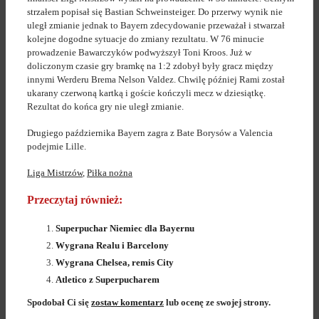
strzałem popisał się Bastian Schweinsteiger. Do przerwy wynik nie
uległ zmianie jednak to Bayern zdecydowanie przeważał i stwarzał
kolejne dogodne sytuacje do zmiany rezultatu. W 76 minucie
prowadzenie Bawarczyków podwyższył Toni Kroos. Już w
doliczonym czasie gry bramkę na 1:2 zdobył były gracz między
innymi Werderu Brema Nelson Valdez. Chwilę później Rami został
ukarany czerwoną kartką i goście kończyli mecz w dziesiątkę.
Rezultat do końca gry nie uległ zmianie.
Drugiego października Bayern zagra z Bate Borysów a Valencia
podejmie Lille.
Liga Mistrzów
,
Piłka nożna
Przeczytaj również:
Superpuchar Niemiec dla Bayernu
Wygrana Realu i Barcelony
Wygrana Chelsea, remis City
Atletico z Superpucharem
Spodobał Ci się
zostaw komentarz
lub ocenę ze swojej strony.