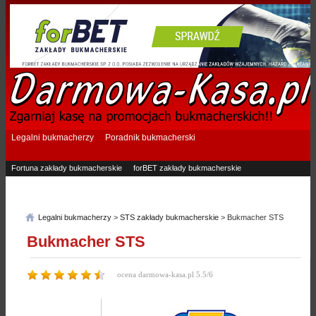
Legalni bukmacherzy
Poradnik bukmacherski
Fortuna zakłady bukmacherskie
forBET zakłady bukmacherskie
Superbet zakłady bukmacherskie
Betfan zakłady bukmacherskie
eTOTO zakłady bukmacherskie
STS zakłady bukmacherskie
Legalni bukmacherzy
>
STS zakłady bukmacherskie
> Bukmacher STS
Bukmacher STS
ocena
darmowa-kasa.pl
5.5
/
6