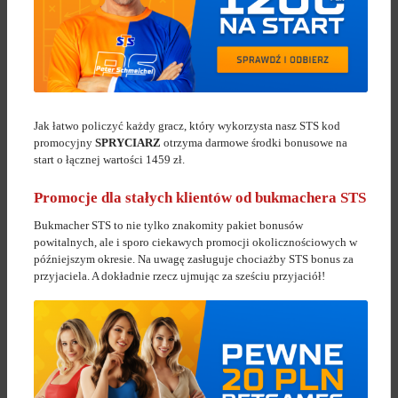
Jak łatwo policzyć każdy gracz, który wykorzysta nasz STS kod
promocyjny
SPRYCIARZ
otrzyma darmowe środki bonusowe na
start o łącznej wartości 1459 zł.
Promocje dla stałych klientów od bukmachera STS
Bukmacher STS to nie tylko znakomity pakiet bonusów
powitalnych, ale i sporo ciekawych promocji okolicznościowych w
późniejszym okresie. Na uwagę zasługuje chociażby STS bonus za
przyjaciela. A dokładnie rzecz ujmując za sześciu przyjaciół!