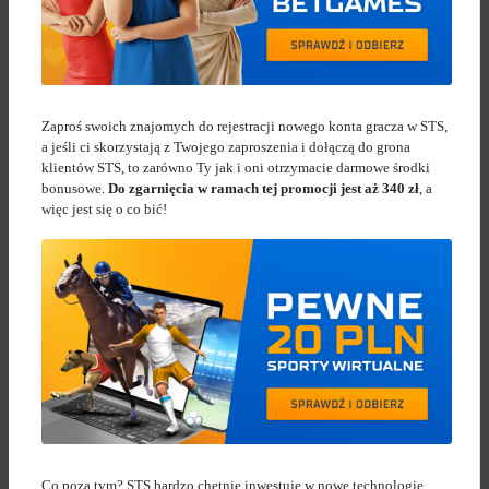
Zaproś swoich znajomych do rejestracji nowego konta gracza w STS,
a jeśli ci skorzystają z Twojego zaproszenia i dołączą do grona
klientów STS, to zarówno Ty jak i oni otrzymacie darmowe środki
bonusowe.
Do zgarnięcia w ramach tej promocji jest aż 340 zł
, a
więc jest się o co bić!
Co poza tym? STS bardzo chętnie inwestuje w nowe technologie,