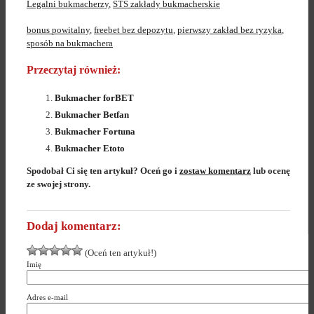
Legalni bukmacherzy
,
STS zakłady bukmacherskie
bonus powitalny
,
freebet bez depozytu
,
pierwszy zakład bez ryzyka
,
sposób na bukmachera
Przeczytaj również:
Bukmacher forBET
Bukmacher Betfan
Bukmacher Fortuna
Bukmacher Etoto
Spodobał Ci się ten artykuł? Oceń go i
zostaw komentarz
lub ocenę
ze swojej strony.
Dodaj komentarz:
(Oceń ten artykuł!)
Imię
Adres e-mail