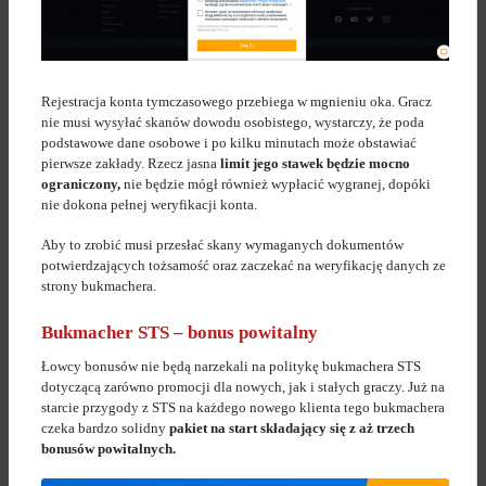
Rejestracja konta tymczasowego przebiega w mgnieniu oka. Gracz
nie musi wysyłać skanów dowodu osobistego, wystarczy, że poda
podstawowe dane osobowe i po kilku minutach może obstawiać
pierwsze zakłady. Rzecz jasna
limit jego stawek będzie mocno
ograniczony,
nie będzie mógł również wypłacić wygranej, dopóki
nie dokona pełnej weryfikacji konta.
Aby to zrobić musi przesłać skany wymaganych dokumentów
potwierdzających tożsamość oraz zaczekać na weryfikację danych ze
strony bukmachera.
Bukmacher STS – bonus powitalny
Łowcy bonusów nie będą narzekali na politykę bukmachera STS
dotyczącą zarówno promocji dla nowych, jak i stałych graczy. Już na
starcie przygody z STS na każdego nowego klienta tego bukmachera
czeka bardzo solidny
pakiet na start składający się z aż trzech
bonusów powitalnych.