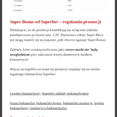
Super Bonus od Superbet – regulamin promocji
Pamiętajcie, że do promocji kwalifikują się wyłącznie zakłady
przedmeczowe po kursie min. 1.20. Zdarzenia z oferty Super Mecz
nie mogą znaleźć się na kuponie, jeśli chcecie zgarnąć Super Bonus.
Zakłady, które zostaną rozliczone jako
zwrot stawki nie będą
uwzględnione
przy naliczaniu kwoty darmowych środków
bonusowych.
Więcej szczegółów na temat tej promocji znajduje się na stronie
legalnego bukmachera Superbet.
Legalni bukmacherzy
,
Superbet zakłady bukmacherskie
bonus bukmacher
,
bukmacher bonus
,
bukmacher promocje
,
legalni
bukmacherzy
,
promocje u bukmacherów