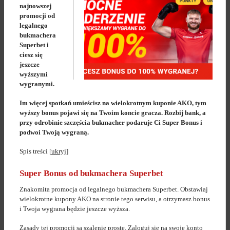
najnowszej
promocji od
legalnego
bukmachera
Superbet i
ciesz się
jeszcze
wyższymi
wygranymi.
Im więcej spotkań umieścisz na wielokrotnym kuponie AKO, tym
wyższy bonus pojawi się na Twoim koncie gracza. Rozbij bank, a
przy odrobinie szczęścia bukmacher podaruje Ci Super Bonus i
podwoi Twoją wygraną.
Spis treści
[
ukryj
]
Super Bonus od bukmachera Superbet
Znakomita promocja od legalnego bukmachera Superbet. Obstawiaj
wielokrotne kupony AKO na stronie tego serwisu, a otrzymasz bonus
i Twoja wygrana będzie jeszcze wyższa.
Zasady tej promocji są szalenie proste. Zaloguj się na swoje konto