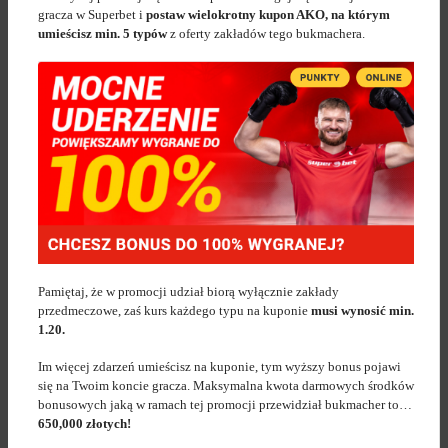
gracza w Superbet i
postaw wielokrotny kupon AKO, na którym
umieścisz min. 5 typów
z oferty zakładów tego bukmachera.
Pamiętaj, że w promocji udział biorą wyłącznie zakłady
przedmeczowe, zaś kurs każdego typu na kuponie
musi wynosić min.
1.20.
Im więcej zdarzeń umieścisz na kuponie, tym wyższy bonus pojawi
się na Twoim koncie gracza. Maksymalna kwota darmowych środków
bonusowych jaką w ramach tej promocji przewidział bukmacher to…
650,000 złotych!