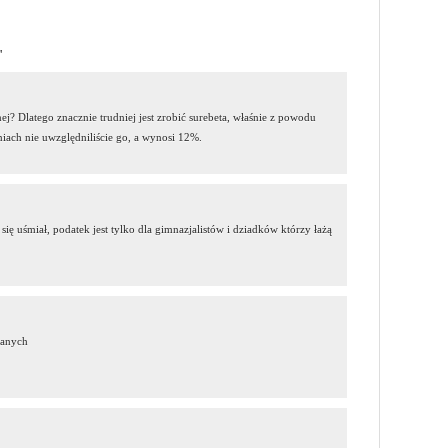
"
ej? Dlatego znacznie trudniej jest zrobić surebeta, właśnie z powodu
ach nie uwzględniliście go, a wynosi 12%.
się uśmiał, podatek jest tylko dla gimnazjalistów i dziadków którzy łażą
ranych