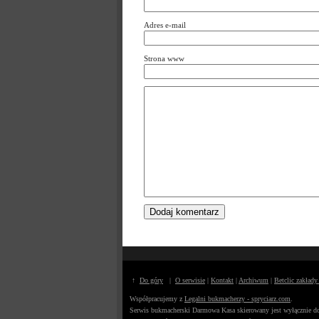
Adres e-mail
Strona www
↑
Do góry
|
O serwisie
|
Kontakt
|
Archiwum
|
Betclic zakład
Współpracujemy z
Legalni bukmacherzy - spryciarz.com
.
Serwis bukmacherski Darmowa Kasa skierowany jest wyłącznie do 