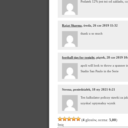
Podatek 12% jest też od zakładu, cz
Rajat Sharma
, środa, 26 cze 2019 11:32
thank u so much
football tips for tonight
, piątek, 28 cze 2019 1
apoli will look to throw a spanner 
Stadio San Paulo in the Serie
Strona, poniedziałek, 18 sty 2021 6:21
Ten kalkulator policzy stawki za j
uzyskać optymalny wynik
(
4
głosów, ocena:
5,00
)
Imię