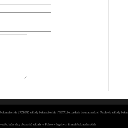
y bukmacherskie
|
PZBUK zakłady bukmacherskie
|
TOTALbet zakłady bukmacherskie
|
Totolotek zakłady bukm
osób, które chcą obstawiać zakłady w Polsce w legalnych firmach bukmacherskich.