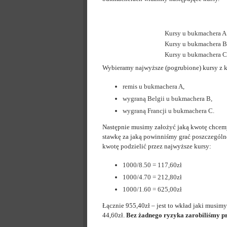
Kursy u bukmachera A
Kursy u bukmachera B
Kursy u bukmachera C
Wybieramy najwyższe (pogrubione) kursy z 
remis u bukmachera A,
wygraną Belgii u bukmachera B,
wygraną Francji u bukmachera C.
Następnie musimy założyć jaką kwotę chcemy
stawkę za jaką powinniśmy grać poszczególne
kwotę podzielić przez najwyższe kursy:
1000/8.50 = 117,60zł
1000/4.70 = 212,80zł
1000/1.60 = 625,00zł
Łącznie 955,40zł – jest to wkład jaki musim
44,60zł.
Bez żadnego ryzyka zarobiliśmy pr