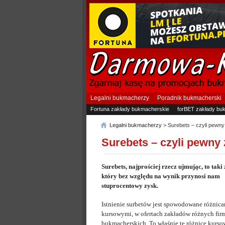
Legalni bukmacherzy
Poradnik bukmacherski
Fortuna zakłady bukmacherskie
forBET zakłady bu
Legalni bukmacherzy
> Surebets – czyli pewny
Surebets – czyli pewny 
Surebets, najprościej rzecz ujmując, to taki
który bez względu na wynik przynosi nam
stuprocentowy zysk.
Istnienie surbetów jest spowodowane różnic
kursowymi, w ofertach zakładów różnych fir
bukmacherskich. To właśnie te różnice kurs