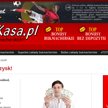
kmacherskie
Superbet zakłady bukmacherskie
Betfan zakłady bukmacherskie
eTOT
 zysk!
zysk!
 zakład,
ami
m
owe mogą