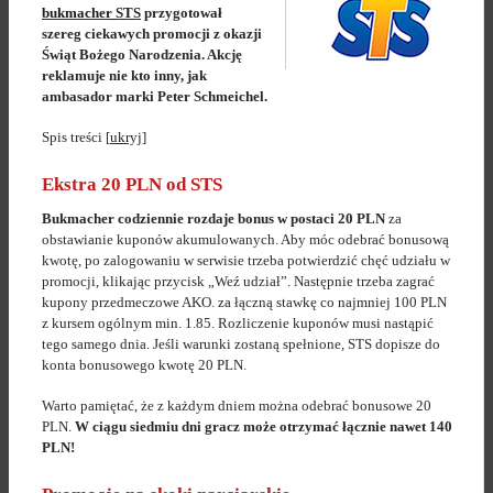
bukmacher STS
przygotował
szereg ciekawych promocji z okazji
Świąt Bożego Narodzenia. Akcję
reklamuje nie kto inny, jak
ambasador marki Peter Schmeichel.
Spis treści
[
ukryj
]
Ekstra 20 PLN od STS
Bukmacher codziennie rozdaje bonus w postaci 20 PLN
za
obstawianie kuponów akumulowanych. Aby móc odebrać bonusową
kwotę, po zalogowaniu w serwisie trzeba potwierdzić chęć udziału w
promocji, klikając przycisk „Weź udział”. Następnie trzeba zagrać
kupony przedmeczowe AKO. za łączną stawkę co najmniej 100 PLN
z kursem ogólnym min. 1.85. Rozliczenie kuponów musi nastąpić
tego samego dnia. Jeśli warunki zostaną spełnione, STS dopisze do
konta bonusowego kwotę 20 PLN.
Warto pamiętać, że z każdym dniem można odebrać bonusowe 20
PLN.
W ciągu siedmiu dni gracz może otrzymać łącznie nawet 140
PLN!