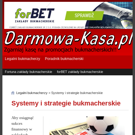
Legalni bukmacherzy
Poradnik bukmacherski
Fortuna zakłady bukmacherskie
forBET zakłady bukmacherskie
Superbet zakłady bukmacherskie
Betfan zakłady bukmacherskie
eTOTO zakłady bukmacherskie
STS zakłady bukmacherskie
Legalni bukmacherzy
> Systemy i strategie bukmacherskie
Systemy i strategie bukmacherskie
Aby osiągnąć
sukces
finansowy w
zakładach