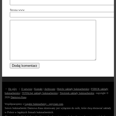
Strona www
↑
Do góry
|
O serwisie
|
Kontakt
|
Archiwum
|
Betclic zakłady bukmacherskie
|
PZBUK zakłady
bukmacherskie
|
TOTALbet zakłady bukmacherskie
|
Totolotek zakłady bukmacherskie
copyright ©
2026
Darmowa Kasa
.
Współpracujemy z
Legalni bukmacherzy - spryciarz.com
.
Serwis bukmacherski Darmowa Kasa skierowany jest wyłącznie do osób, które chcą obstawiać zakłady
w Polsce w legalnych firmach bukmacherskich.