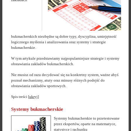
bukmacherskich niezbędne są dobre typy, dyscyplina, umiejętność
logicznego myślenia i analizowania oraz systemy i strategie
bukmacherskie.
W tym artykule przedstawiamy najpopularniejsze strategie i systemy
obstawiania zakładów bukmacherskich.
Nie musisz od razu decydować się na konkretny system, ważne abyś
poznał mechanizmy, atuty oraz minusy różnych podejść do
obstawiania zakładów sportowych.
Spis treści
[
ukryj
]
Systemy bukmacherskie
Systemy bukmacherskie to przetestowane
przez ekspertów, oparte na matematyce,
statystyce i rachunku