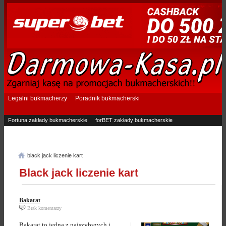
Legalni bukmacherzy
Poradnik bukmacherski
Fortuna zakłady bukmacherskie
forBET zakłady bukmacherskie
Superbet zakłady bukmacherskie
Betfan zakłady bukmacherskie
eTOTO zakłady bukmacherskie
STS zakłady bukmacherskie
black jack liczenie kart
Black jack liczenie kart
Bakarat
Brak komentarzy
Bakarat to jedna z najszybszych i