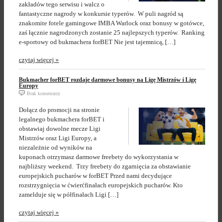
zakładów tego serwisu i walcz o
fantastyczne nagrody w konkursie typerów. W puli nagród są
znakomite fotele gamingowe IMBA Warlock oraz bonusy w gotówce,
zaś łącznie nagrodzonych zostanie 25 najlepszych typerów. Ranking
e-sportowy od bukmachera forBET Nie jest tajemnicą, […]
czytaj więcej »
Bukmacher forBET rozdaje darmowe bonusy na Ligę Mistrzów i Ligę
Europy
Brak komentarzy
Dołącz do promocji na stronie
legalnego bukmachera forBET i
obstawiaj dowolne mecze Ligi
Mistrzów oraz Ligi Europy, a
niezależnie od wyników na
kuponach otrzymasz darmowe freebety do wykorzystania w
najbliższy weekend. Trzy freebety do zgarnięcia za obstawianie
europejskich pucharów w forBET Przed nami decydujące
rozstrzygnięcia w ćwierćfinałach europejskich pucharów. Kto
zamelduje się w półfinałach Ligi […]
czytaj więcej »