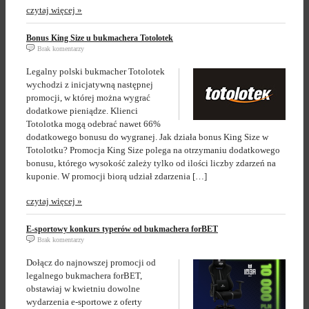
czytaj więcej »
Bonus King Size u bukmachera Totolotek
Brak komentarzy
Legalny polski bukmacher Totolotek
wychodzi z inicjatywną następnej
promocji, w której można wygrać
dodatkowe pieniądze. Klienci
Totolotka mogą odebrać nawet 66%
dodatkowego bonusu do wygranej. Jak działa bonus King Size w
Totolotku? Promocja King Size polega na otrzymaniu dodatkowego
bonusu, którego wysokość zależy tylko od ilości liczby zdarzeń na
kuponie. W promocji biorą udział zdarzenia […]
czytaj więcej »
E-sportowy konkurs typerów od bukmachera forBET
Brak komentarzy
Dołącz do najnowszej promocji od
legalnego bukmachera forBET,
obstawiaj w kwietniu dowolne
wydarzenia e-sportowe z oferty