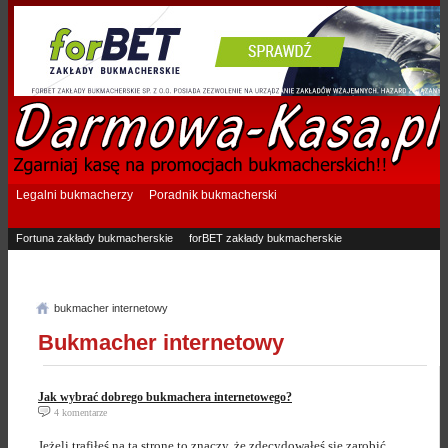
Legalni bukmacherzy
Poradnik bukmacherski
Fortuna zakłady bukmacherskie
forBET zakłady bukmacherskie
Superbet zakłady bukmacherskie
Betfan zakłady bukmacherskie
eTOTO zakłady bukmacherskie
STS zakłady bukmacherskie
bukmacher internetowy
Bukmacher internetowy
Jak wybrać dobrego bukmachera internetowego?
4 komentarze
Jeżeli trafiłeś na tą stronę to znaczy, że zdecydowałeś się zarobić