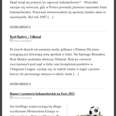
Skąd wziął się pomysł, by ogrywać bukmacherów? – Wszystko
zaczęto się wówczas, gdy w Polsce powstały pierwsze naziemne firmy
bukmacherskie. Ponieważ interesowałem się sportem, bardzo mnie to
zaciekawiło. Był rok 1997 […]
czytaj więcej »
Real Madryt – Villareal
Brak komentarzy
Po trzech dniach od ostatniej rundy, piłkarze z Primera Division
rozegrają już dziewiątą serię spotkań w lidze. Na Santiago Bernabeu
Real Madryt podejmie drużynę Villareal. Real po czterech
zwycięstwach pod rząd w lidze oraz kompletem punktów w
Chmpions League, wydaje się, że nabrał wiatru w żagle i pewnie
kroczy do pierwszego miejsca w tabeli, które […]
czytaj więcej »
Bonusy i promocje bukmacherskie na Euro 2012
Brak komentarzy
Już niedługo rozpoczynają się długo
oczekiwane Mistrzostwa Europy w