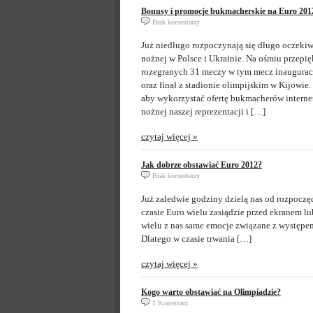
Bonusy i promocje bukmacherskie na Euro 201
Brak komentarzy
Już niedługo rozpoczynają się długo oczeki
nożnej w Polsce i Ukrainie. Na ośmiu przepi
rozegranych 31 meczy w tym mecz inaugurac
oraz finał z stadionie olimpijskim w Kijowi
aby wykorzystać ofertę bukmacherów interne
nożnej naszej reprezentacji i […]
czytaj więcej »
Jak dobrze obstawiać Euro 2012?
Brak komentarzy
Już zaledwie godziny dzielą nas od rozpoczę
czasie Euro wielu zasiądzie przed ekranem lu
wielu z nas same emocje związane z występem
Dlatego w czasie trwania […]
czytaj więcej »
Kogo warto obstawiać na Olimpiadzie?
1 Komentarz