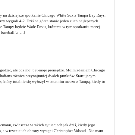
y na dzisiejsze spotkanie Chicago White Sox z Tampa Bay Rays.
zy wygrali 4-2. Dziś na górce stanie jeden z ich najlepszych
ie Tampy będzie Wade Davis, któremu w tym spotkaniu raczej
ę baseball’u […]
zgodzić, ale cóż mój bet-moje pieniądze. Moim zdaniem Chicago
Indians różnica przynajmniej dwóch punktów. Startującym
 który totalnie się wyłożył w ostatnim meczu z Tampą, kiedy to
emann, zwłaszcza w takich sytuacjach jak dziś, kiedy jego
, a w trzonie ich obrony wystąpi Christopher Volstad. Nie mam