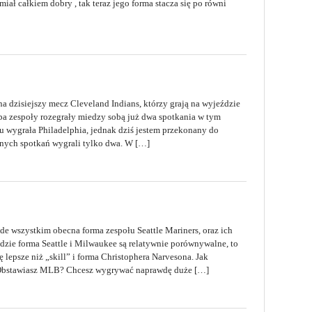
miał całkiem dobry , tak teraz jego forma stacza się po równi
 dzisiejszy mecz Cleveland Indians, którzy grają na wyjeździe
ba zespoły rozegrały miedzy sobą już dwa spotkania w tym
u wygrała Philadelphia, jednak dziś jestem przekonany do
anych spotkań wygrali tylko dwa. W […]
e wszystkim obecna forma zespołu Seattle Mariners, oraz ich
adzie forma Seattle i Milwaukee są relatywnie porównywalne, to
ę lepsze niż „skill” i forma Christophera Narvesona. Jak
 Obstawiasz MLB? Chcesz wygrywać naprawdę duże […]