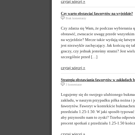
czytaj więcej »
Czy warto obstawiać faworytów na wyjeździe?
Brak komentarzy
Czy zdarza się Wam, że podczas wybierania s
obstawić, zwracacie uwagę przede wszystkim
na wyjeździe? Mecze takie wydają się łatwym
jest niezwykle zachęcający. Jak kończą się ta
graczy, czy jednak jesteśmy stratni? Jest wie
szczególnie przed […]
czytaj więcej »
Strategia obstawiania faworytów w zakładach
3 komentarze
Logujemy się do swojego ulubionego bukmac
zakładu, w naszym przypadku piłka nożna i
faworytów. Faworyt w kontekście bukmachera 
przedziału 1.25-1.50. W jaki sposób typować
aby przynosiło nam to zyski? Trzeba odpowie
procent spotkań z przedziału 1.25-1.50 końc
czytaj więcej »