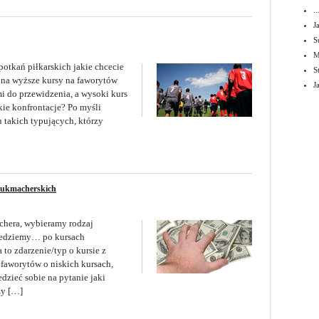
..
J
S
M
potkań piłkarskich jakie chcecie
S
 na wyższe kursy na faworytów
J
i do przewidzenia, a wysoki kurs
kie konfrontacje? Po myśli
lu takich typujących, którzy
 bukmacherskich
hera, wybieramy rodzaj
 jedziemy… po kursach
to zdarzenie/typ o kursie z
 faworytów o niskich kursach,
dzieć sobie na pytanie jaki
zy […]