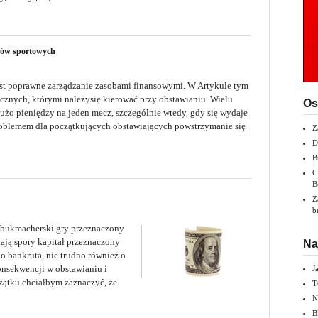
dów sportowych
est poprawne zarządzanie zasobami finansowymi. W Artykule tym
cznych, którymi należysię kierować przy obstawianiu. Wielu
Os
użo pieniędzy na jeden mecz, szczególnie wtedy, gdy się wydaje
roblemem dla początkujących obstawiających powstrzymanie się
Z
D
B
C
B
Z
b
em bukmacherski gry przeznaczony
adają spory kapitał przeznaczony
Na
o bankruta, nie trudno również o
onsekwencji w obstawianiu i
J
zątku chciałbym zaznaczyć, że
T
N
B