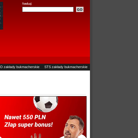
Szukaj
O zakłady bukmacherskie
STS zakłady bukmacherskie