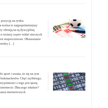
ą pozycję na rynku
a nożna to najpopularniejszy
zy oferują na tą dyscyplinę
ce nożnej często widać mocnych
est stuprocentowe. Obstawianie
 wiedzy […]
i sport i uważa, że się na tym
 u bukmacherów. Chęć szybkiego,
rzyjemności z tego jest sporą
internecie. Dlaczego właśnie?
iania internetowych