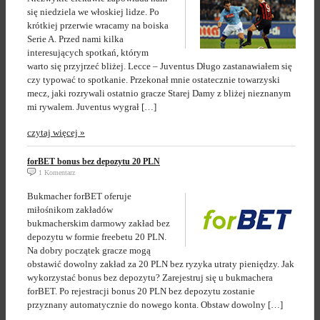
się niedziela we włoskiej lidze. Po
krótkiej przerwie wracamy na boiska
Serie A. Przed nami kilka
interesujących spotkań, którym
warto się przyjrzeć bliżej. Lecce – Juventus Długo zastanawiałem się
czy typować to spotkanie. Przekonał mnie ostatecznie towarzyski
mecz, jaki rozrywali ostatnio gracze Starej Damy z bliżej nieznanym
mi rywalem. Juventus wygrał […]
czytaj więcej »
forBET bonus bez depozytu 20 PLN
1 Komentarz
Bukmacher forBET oferuje
miłośnikom zakładów
bukmacherskim darmowy zakład bez
depozytu w formie freebetu 20 PLN.
Na dobry początek gracze mogą
obstawić dowolny zakład za 20 PLN bez ryzyka utraty pieniędzy. Jak
wykorzystać bonus bez depozytu? Zarejestruj się u bukmachera
forBET. Po rejestracji bonus 20 PLN bez depozytu zostanie
przyznany automatycznie do nowego konta. Obstaw dowolny […]