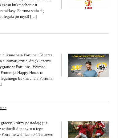
o czasu bukmacher jest
raklasy. Fortuna stała się
zebiegała po myśli […]
o bukmachera Fortuna. Od teraz
ą automatycznie, dzięki czemu
wygrane w Fortunie. Wyższe
 Promocja Happy Hours to
 legalnego bukmachera Fortuna.
…]
tuna
graczy, którzy posiadają już
e wpłacili depozytu u tego
 Fortunie w dniach 9-11 marzec