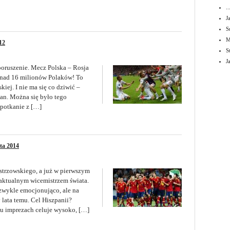
..
J
S
M
12
S
J
 poruszenie. Mecz Polska – Rosja
nad 16 milionów Polaków! To
iej. I nie ma się co dziwić –
an. Można się było tego
spotkanie z […]
ta 2014
istrzowskiego, a już w pierwszym
 aktualnym wicemistrzem świata.
zwykle emocjonująco, ale na
y lata temu. Cel Hiszpanii?
pu imprezach celuje wysoko, […]