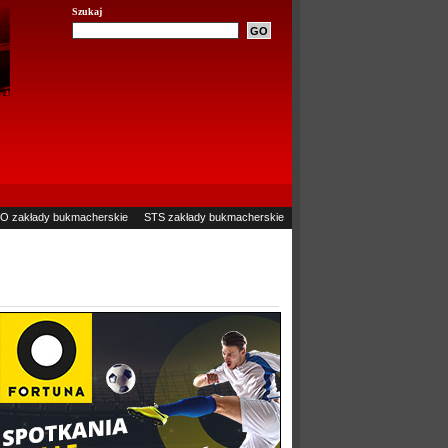
Szukaj
O zakłady bukmacherskie
STS zakłady bukmacherskie