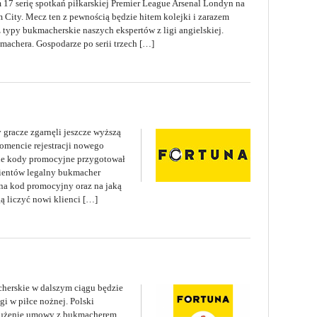
7 serię spotkań piłkarskiej Premier League Arsenal Londyn na
 City. Mecz ten z pewnością będzie hitem kolejki i zarazem
 typy bukmacherskie naszych ekspertów z ligi angielskiej.
machera. Gospodarze po serii trzech […]
gracze zgarnęli jeszcze wyższą
encie rejestracji nowego
ne kody promocyjne przygotował
lientów legalny bukmacher
una kod promocyjny oraz na jaką
liczyć nowi klienci […]
erskie w dalszym ciągu będzie
i w piłce nożnej. Polski
łużenie umowy z bukmacherem.