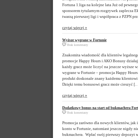
Fortuna 1.liga na kolejne lata Już od pewneg
sponsorem tytularnym rozgrywek zaplecza Ekst
twarzą pierwszej ligi i współpraca z PZPN pr
czytaj więcej »
Wyższe wygrane w Fortunie
Brak komentarzy
Znakomita wiadomość dla klientów legalneg
promocje Happy Hours i AKO Bonusy działaj
każdy gracz może liczyć na jeszcze wyższe 
wygrane w Fortunie – promocja Happy Hours
produkt doskonale znany każdemu klientowi
Dzięki temu bonusowi gracz może cieszyć [
czytaj więcej »
Dodatkowy bonus na start od bukmachera For
Brak komentarzy
Promocja zarówno dla nowych klientów, jak i 
konto w Fortunie, natomiast jeszcze nigdy ni
bukmachera. Wpłać swój pierwszy depozyt w