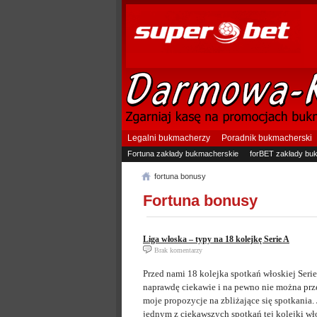
Legalni bukmacherzy
Poradnik bukmacherski
Fortuna zakłady bukmacherskie
forBET zakłady bu
fortuna bonusy
Fortuna bonusy
Liga włoska – typy na 18 kolejkę Serie A
Brak komentarzy
Przed nami 18 kolejka spotkań włoskiej Seri
naprawdę ciekawie i na pewno nie można prze
moje propozycje na zbliżające się spotkania
jednym z ciekawszych spotkań tej kolejki wło