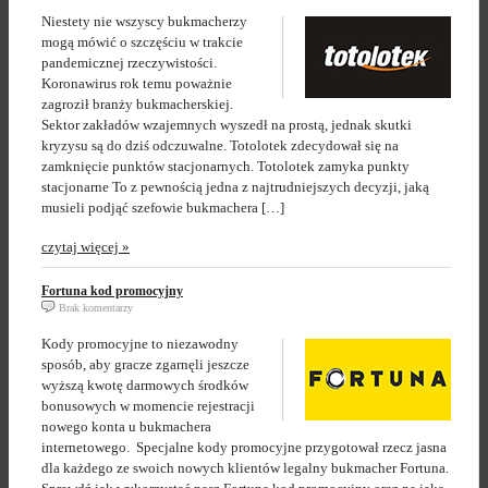
Niestety nie wszyscy bukmacherzy
mogą mówić o szczęściu w trakcie
pandemicznej rzeczywistości.
Koronawirus rok temu poważnie
zagroził branży bukmacherskiej.
Sektor zakładów wzajemnych wyszedł na prostą, jednak skutki
kryzysu są do dziś odczuwalne. Totolotek zdecydował się na
zamknięcie punktów stacjonarnych. Totolotek zamyka punkty
stacjonarne To z pewnością jedna z najtrudniejszych decyzji, jaką
musieli podjąć szefowie bukmachera […]
czytaj więcej »
Fortuna kod promocyjny
Brak komentarzy
Kody promocyjne to niezawodny
sposób, aby gracze zgarnęli jeszcze
wyższą kwotę darmowych środków
bonusowych w momencie rejestracji
nowego konta u bukmachera
internetowego. Specjalne kody promocyjne przygotował rzecz jasna
dla każdego ze swoich nowych klientów legalny bukmacher Fortuna.