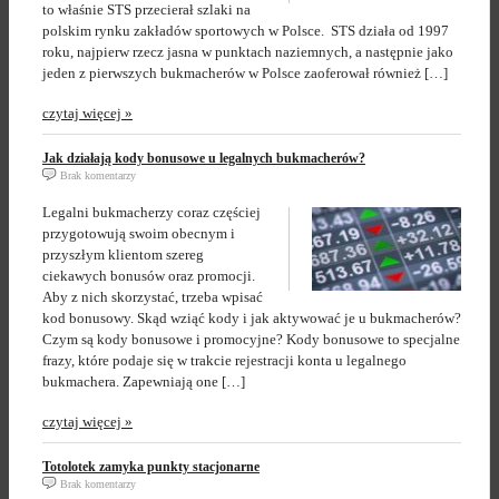
to właśnie STS przecierał szlaki na
polskim rynku zakładów sportowych w Polsce. STS działa od 1997
roku, najpierw rzecz jasna w punktach naziemnych, a następnie jako
jeden z pierwszych bukmacherów w Polsce zaoferował również […]
czytaj więcej »
Jak działają kody bonusowe u legalnych bukmacherów?
Brak komentarzy
Legalni bukmacherzy coraz częściej
przygotowują swoim obecnym i
przyszłym klientom szereg
ciekawych bonusów oraz promocji.
Aby z nich skorzystać, trzeba wpisać
kod bonusowy. Skąd wziąć kody i jak aktywować je u bukmacherów?
Czym są kody bonusowe i promocyjne? Kody bonusowe to specjalne
frazy, które podaje się w trakcie rejestracji konta u legalnego
bukmachera. Zapewniają one […]
czytaj więcej »
Totolotek zamyka punkty stacjonarne
Brak komentarzy