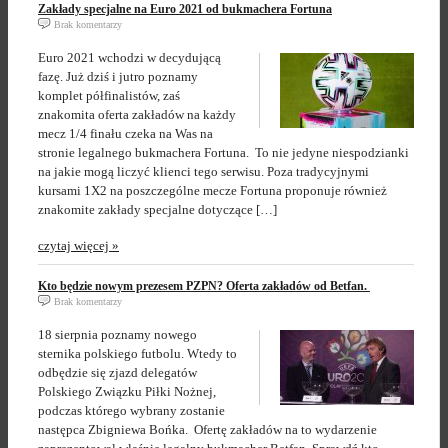
Zakłady specjalne na Euro 2021 od bukmachera Fortuna
Brak komentarzy
Euro 2021 wchodzi w decydującą
fazę. Już dziś i jutro poznamy
komplet półfinalistów, zaś
znakomita oferta zakładów na każdy
mecz 1/4 finału czeka na Was na
stronie legalnego bukmachera Fortuna. To nie jedyne niespodzianki
na jakie mogą liczyć klienci tego serwisu. Poza tradycyjnymi
kursami 1X2 na poszczególne mecze Fortuna proponuje również
znakomite zakłady specjalne dotyczące […]
czytaj więcej »
Kto będzie nowym prezesem PZPN? Oferta zakładów od Betfan.
Brak komentarzy
18 sierpnia poznamy nowego
sternika polskiego futbolu. Wtedy to
odbędzie się zjazd delegatów
Polskiego Związku Piłki Nożnej,
podczas którego wybrany zostanie
następca Zbigniewa Bońka. Ofertę zakładów na to wydarzenie