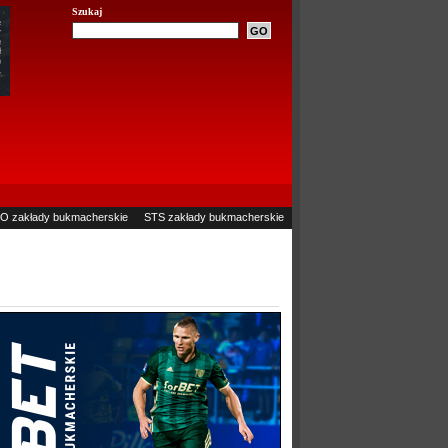
Szukaj
O zakłady bukmacherskie
STS zakłady bukmacherskie