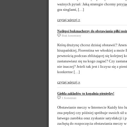
ważnych pytań: Jaką strategie chcemy przyj
gra singlami, […]
czytaj więcej »
Najlepsi bukmacherzy do obstawiania piłki noż
Brak komentarzy
Którą drużynę chcesz dzisiaj obstawić? Arsen
hiszpańskiej, Fiorentina we włoskiej a może
pewnością podczas zbliżającej się kolejnej kol
zastanawiasz się na kogo zagrać? Czy zastanaw
nie inaczej? Jeżeli tak jest i liczysz się z pi
konkretne […]
czytaj więcej »
Giełda zakładów to kopalnia pieniędzy!
1 Komentarz
Obstawianie meczy w Internecie Każdy kto lub
zna prędzej czy później spróbuje swoich sił
łatwego zarobku oraz zyskanie satysfakcji i p
zachętą do rozpoczęcia obstawiania meczy w 