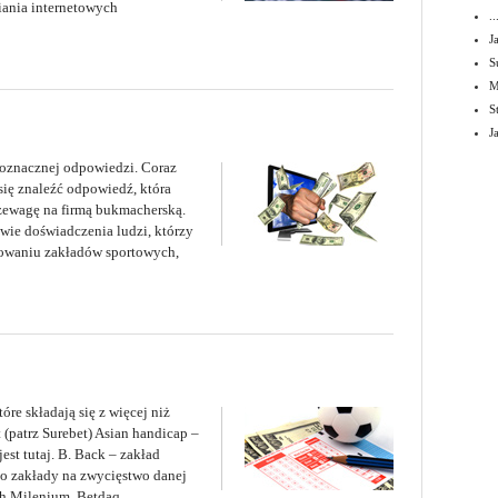
iania internetowych
..
J
S
M
S
J
dnoznacznej odpowiedzi. Coraz
 się znaleźć odpowiedź, która
zewagę na firmą bukmacherską.
awie doświadczenia ludzi, którzy
powaniu zakładów sportowych,
re składają się z więcej niż
 (patrz Surebet) Asian handicap –
est tutaj. B. Back – zakład
to zakłady na zwycięstwo danej
ch Milenium, Betdaq.