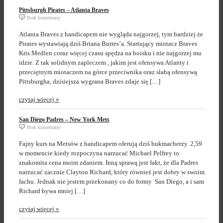
Pittsburgh Pirates – Atlanta Braves
Brak komentarzy
Atlanta Braves z handicapem nie wygląda najgorzej, tym bardziej że
Pirates wystawiają dziś Briana Burres’a. Startujący miotacz Braves
Kris Medlen coraz więcej czasu spędza na boisku i nie najgorzej mu
idzie. Z tak solidnym zapleczem , jakim jest ofensywa Atlanty i
przeciętnym miotaczem na górce przeciwnika oraz słabą ofensywą
Pittsburgha, dzisiejsza wygrana Braves zdaje się […]
czytaj więcej »
San Diego Padres – New York Mets
Brak komentarzy
Fajny kurs na Metsów z handicapem oferują dziś bukmacherzy. 2,59
w momencie kiedy rozpoczyna narzucać Michael Pelfrey to
znakomita cena moim zdaniem. Inną sprawą jest fakt, że dla Padres
narzucać zacznie Clayton Richard, który również jest dobry w swoim
fachu. Jednak nie jestem przekonany co do formy San Diego, a i sam
Richard bywa mniej […]
czytaj więcej »