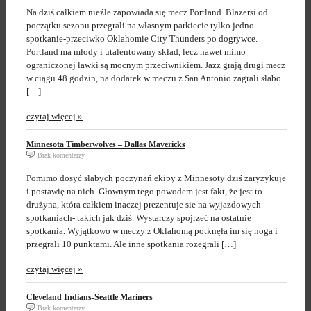
Na dziś całkiem nieźle zapowiada się mecz Portland. Blazersi od
początku sezonu przegrali na własnym parkiecie tylko jedno
spotkanie-przeciwko Oklahomie City Thunders po dogrywce.
Portland ma młody i utalentowany skład, lecz nawet mimo
ograniczonej ławki są mocnym przeciwnikiem. Jazz grają drugi mecz
w ciągu 48 godzin, na dodatek w meczu z San Antonio zagrali słabo
[…]
czytaj więcej »
Minnesota Timberwolves – Dallas Mavericks
Brak komentarzy
Pomimo dosyć słabych poczynań ekipy z Minnesoty dziś zaryzykuje
i postawię na nich. Głownym tego powodem jest fakt, że jest to
drużyna, która całkiem inaczej prezentuje sie na wyjazdowych
spotkaniach- takich jak dziś. Wystarczy spojrzeć na ostatnie
spotkania. Wyjątkowo w meczy z Oklahomą potknęła im się noga i
przegrali 10 punktami. Ale inne spotkania rozegrali […]
czytaj więcej »
Cleveland Indians-Seattle Mariners
Brak komentarzy