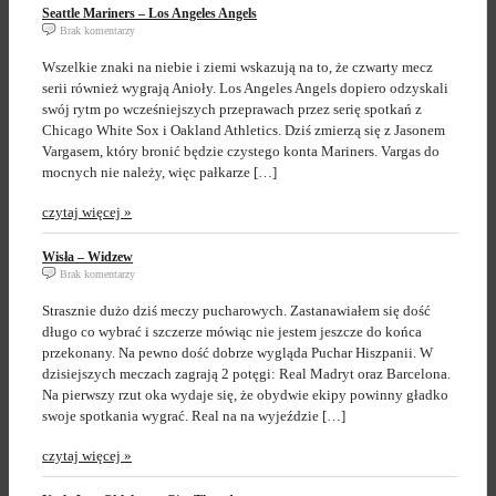
Seattle Mariners – Los Angeles Angels
Brak komentarzy
Wszelkie znaki na niebie i ziemi wskazują na to, że czwarty mecz
serii również wygrają Anioły. Los Angeles Angels dopiero odzyskali
swój rytm po wcześniejszych przeprawach przez serię spotkań z
Chicago White Sox i Oakland Athletics. Dziś zmierzą się z Jasonem
Vargasem, który bronić będzie czystego konta Mariners. Vargas do
mocnych nie należy, więc pałkarze […]
czytaj więcej »
Wisła – Widzew
Brak komentarzy
Strasznie dużo dziś meczy pucharowych. Zastanawiałem się dość
długo co wybrać i szczerze mówiąc nie jestem jeszcze do końca
przekonany. Na pewno dość dobrze wygląda Puchar Hiszpanii. W
dzisiejszych meczach zagrają 2 potęgi: Real Madryt oraz Barcelona.
Na pierwszy rzut oka wydaje się, że obydwie ekipy powinny gładko
swoje spotkania wygrać. Real na na wyjeździe […]
czytaj więcej »