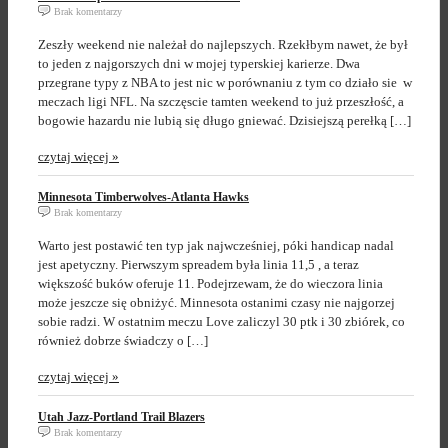
Brak komentarzy
Zeszły weekend nie należał do najlepszych. Rzekłbym nawet, że był
to jeden z najgorszych dni w mojej typerskiej karierze. Dwa
przegrane typy z NBA to jest nic w porównaniu z tym co działo sie w
meczach ligi NFL. Na szczęscie tamten weekend to już przeszłość, a
bogowie hazardu nie lubią się długo gniewać. Dzisiejszą perełką […]
czytaj więcej »
Minnesota Timberwolves-Atlanta Hawks
Brak komentarzy
Warto jest postawić ten typ jak najwcześniej, póki handicap nadal
jest apetyczny. Pierwszym spreadem była linia 11,5 , a teraz
większość buków oferuje 11. Podejrzewam, że do wieczora linia
może jeszcze się obniżyć. Minnesota ostanimi czasy nie najgorzej
sobie radzi. W ostatnim meczu Love zaliczyl 30 ptk i 30 zbiórek, co
również dobrze świadczy o […]
czytaj więcej »
Utah Jazz-Portland Trail Blazers
Brak komentarzy