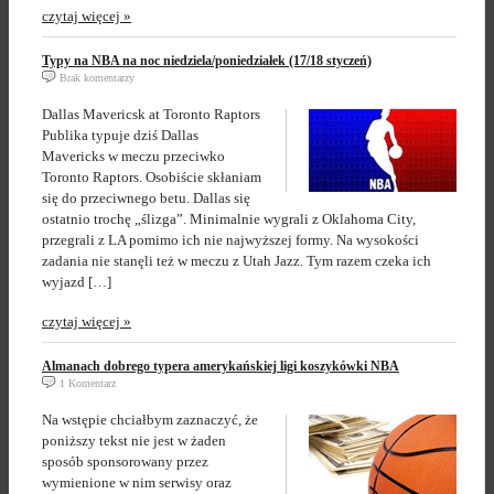
czytaj więcej »
Typy na NBA na noc niedziela/poniedziałek (17/18 styczeń)
Brak komentarzy
Dallas Mavericsk at Toronto Raptors
Publika typuje dziś Dallas
Mavericks w meczu przeciwko
Toronto Raptors. Osobiście skłaniam
się do przeciwnego betu. Dallas się
ostatnio trochę „ślizga”. Minimalnie wygrali z Oklahoma City,
przegrali z LA pomimo ich nie najwyższej formy. Na wysokości
zadania nie stanęli też w meczu z Utah Jazz. Tym razem czeka ich
wyjazd […]
czytaj więcej »
Almanach dobrego typera amerykańskiej ligi koszykówki NBA
1 Komentarz
Na wstępie chciałbym zaznaczyć, że
poniższy tekst nie jest w żaden
sposób sponsorowany przez
wymienione w nim serwisy oraz