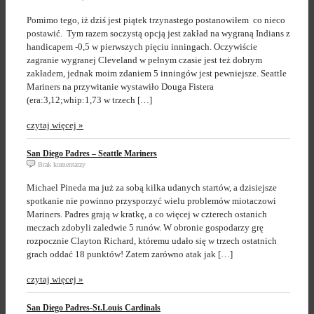
Pomimo tego, iż dziś jest piątek trzynastego postanowiłem co nieco
postawić. Tym razem soczystą opcją jest zakład na wygraną Indians z
handicapem -0,5 w pierwszych pięciu inningach. Oczywiście
zagranie wygranej Cleveland w pełnym czasie jest też dobrym
zakładem, jednak moim zdaniem 5 inningów jest pewniejsze. Seattle
Mariners na przywitanie wystawiło Douga Fistera
(era:3,12;whip:1,73 w trzech […]
czytaj więcej »
San Diego Padres – Seattle Mariners
Brak komentarzy
Michael Pineda ma już za sobą kilka udanych startów, a dzisiejsze
spotkanie nie powinno przysporzyć wielu problemów miotaczowi
Mariners. Padres grają w kratkę, a co więcej w czterech ostanich
meczach zdobyli zaledwie 5 runów. W obronie gospodarzy grę
rozpocznie Clayton Richard, któremu udało się w trzech ostatnich
grach oddać 18 punktów! Zatem zarówno atak jak […]
czytaj więcej »
San Diego Padres-St.Louis Cardinals