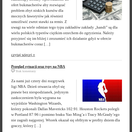
ofert bukmacherów aby rozwiązać
problem zbyt niskich kursów dla
mocnych faworytów jak również
umożliwić zwrot stawki za remis. Z
uwagi na wiele odmian tego typu zakładów zakłady „handi” są dla
wielu polskich typerów ciężkim orzechem do zgryzienia. Należy
przyjrzeć się im bliżej i zrozumieć ich działanie gdyż w ofercie
bukmacherów coraz […]
czytaj więcej »
Przegląd sytuacji oraz typy na NBA
Brak komentarzy
Za nami już cztery dni rozgrywek
ligi NBA. Dzień otwarcia obył się
prawie bez niespodzianek, jedynym
zaskoczeniem była wygrana na
wyjeździe Washington Wizards,
którzy pokonali Dallas Mavericks 102:91. Houston Rockets polegli
w Portland 87:96 i pomimo braku Yao Ming’a i Tracy McGrady’ego
nie zagrali najgorzej. Wtorek okazał się obfitym w profity dniem dla
graczy, którzy […]