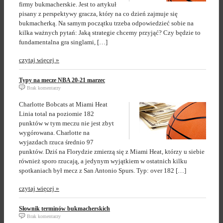
firmy bukmacherskie. Jest to artykuł
pisany z perspektywy gracza, który na co dzień zajmuje się
bukmacherką. Na samym początku trzeba odpowiedzieć sobie na
kilka ważnych pytań: Jaką strategie chcemy przyjąć? Czy będzie to
fundamentalna gra singlami, […]
czytaj więcej »
Typy na mecze NBA 20-21 marzec
Brak komentarzy
Charlotte Bobcats at Miami Heat
Linia total na poziomie 182
punktów w tym meczu nie jest zbyt
wygórowana. Charlotte na
wyjazdach rzuca średnio 97
punktów. Dziś na Florydzie zmierzą się z Miami Heat, którzy u siebie
również sporo rzucają, a jedynym wyjątkiem w ostatnich kilku
spotkaniach był mecz z San Antonio Spurs. Typ: over 182 […]
czytaj więcej »
Słownik terminów bukmacherskich
Brak komentarzy