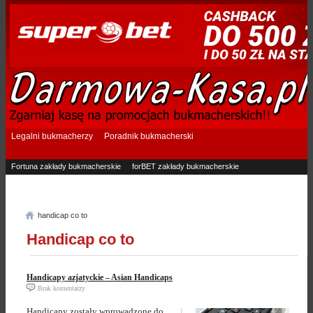
Legalni bukmacherzy
Poradnik bukmacherski
Fortuna zakłady bukmacherskie
forBET zakłady bukmacherskie
Superbet zakłady bukmacherskie
Betfan zakłady bukmacherskie
eTOTO zakłady bukmacherskie
STS zakłady bukmacherskie
handicap co to
Handicap co to
Handicapy azjatyckie – Asian Handicaps
Brak komentarzy
Handicapy zostały wprowadzone do