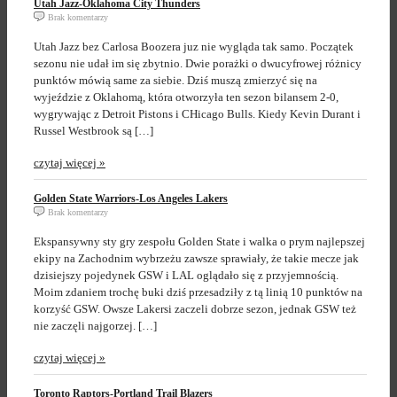
Utah Jazz-Oklahoma City Thunders
Brak komentarzy
Utah Jazz bez Carlosa Boozera juz nie wygląda tak samo. Początek
sezonu nie udał im się zbytnio. Dwie porażki o dwucyfrowej różnicy
punktów mówią same za siebie. Dziś muszą zmierzyć się na
wyjeździe z Oklahomą, która otworzyła ten sezon bilansem 2-0,
wygrywając z Detroit Pistons i CHicago Bulls. Kiedy Kevin Durant i
Russel Westbrook są […]
czytaj więcej »
Golden State Warriors-Los Angeles Lakers
Brak komentarzy
Ekspansywny sty gry zespołu Golden State i walka o prym najlepszej
ekipy na Zachodnim wybrzeżu zawsze sprawiały, że takie mecze jak
dzisiejszy pojedynek GSW i LAL oglądało się z przyjemnością.
Moim zdaniem trochę buki dziś przesadziły z tą linią 10 punktów na
korzyść GSW. Owsze Lakersi zaczeli dobrze sezon, jednak GSW też
nie zaczęli najgorzej. […]
czytaj więcej »
Toronto Raptors-Portland Trail Blazers