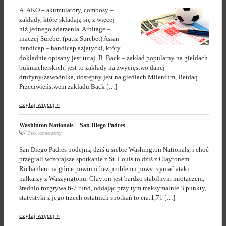
A. AKO – akumulatory, combosy –
zakłady, które składają się z więcej
niż jednego zdarzenia. Arbitage –
inaczej Surebet (patrz Surebet) Asian
handicap – handicap azjatycki, który
dokładnie opisany jest tutaj. B. Back – zakład popularny na giełdach
bukmacherskich, jest to zakłady na zwycięstwo danej
drużyny/zawodnika, dostępny jest na giedłach Milenium, Betdaq.
Przeciwieństwem zakładu Back […]
czytaj więcej »
Washinton Nationals – San Diego Padres
Brak komentarzy
San Diego Padres podejmą dziś u siebie Washington Nationals, i choć
przegrali wczorajsze spotkanie z St. Louis to dziś z Claytonem
Richardem na górce powinni bez problemu powstrzymać ataki
pałkarzy z Waszyngtonu. Clayton jest bardzo stabilnym miotaczem,
średnio rozgrywa 6-7 rund, oddając przy tym maksymalnie 3 punkty,
statystyki z jego trzech ostatnich spotkań to era:1,71 […]
czytaj więcej »