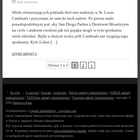
Brak komentarzy
Wielu obstawiających pokłada dziś swe nadzieje w St. Louis
Cardinals i przyznam, że sam do nich należe. Po prostu mało
prawdopodobnym jest, aby San Diego Padres z Dustinem Moseleyem
na czele i atakiem cienkim jak nić pająka mogli w tym spotkaniu
wiele zdziałać. Będę w dużym szoku jeśli Cardinals nie wygrają tego
spotkania. Kyle Lohse […]
czytaj więcej »
Strona 1 z 2
1
2
»
↑
Do góry
|
O serwisie
|
Kontakt
|
Archiwum
|
Betclic zakłady bukmacherskie
|
PZBUK zakłady
bukmacherskie
|
TOTALbet zakłady bukmacherskie
|
Totolotek zakłady bukmacherskie
copyright ©
2026
Darmowa Kasa
.
Współpracujemy z
Legalni bukmacherzy - spryciarz.com
.
Serwis bukmacherski Darmowa Kasa skierowany jest wyłącznie do osób, które chcą obstawiać zakłady
w Polsce w legalnych firmach bukmacherskich.
Aby typować zakłady bukmacherskie, grać w kasynie i na stołach pokerowych musisz mieć skończone
18 lat. Popieramy inicjatywę na rzecz
odpowiedzialnego hazardu
. Hazard wiąże się z ryzykiem. Udział
w nielegalnych grach hazardowych jest przestępstwem.