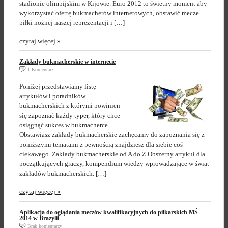
stadionie olimpijskim w Kijowie. Euro 2012 to świetny moment aby
wykorzystać ofertę bukmacherów internetowych, obstawić mecze
piłki nożnej naszej reprezentacji i […]
czytaj więcej »
Zakłady bukmacherskie w internecie
1 Komentarz
Poniżej przedstawiamy listę
artykułów i poradników
bukmacherskich z którymi powinien
się zapoznać każdy typer, który chce
osiągnąć sukces w bukmacherce.
Obstawiasz zakłady bukmacherskie zachęcamy do zapoznania się z
poniższymi tematami z pewnością znajdziesz dla siebie coś
ciekawego. Zakłady bukmacherskie od A do Z Obszerny artykuł dla
początkujących graczy, kompendium wiedzy wprowadzające w świat
zakładów bukmacherskich. […]
czytaj więcej »
Aplikacja do oglądania meczów kwalifikacyjnych do piłkarskich MŚ
2014 w Brazylii
Brak komentarzy