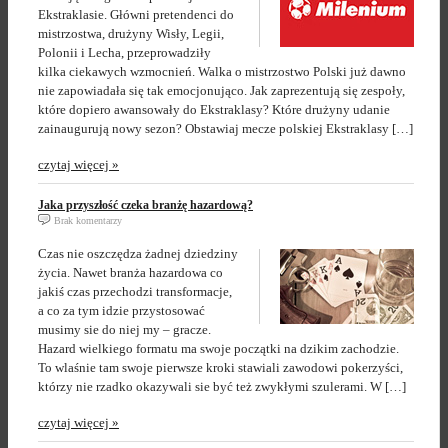
Ekstraklasie. Główni pretendenci do
mistrzostwa, drużyny Wisły, Legii,
Polonii i Lecha, przeprowadziły
kilka ciekawych wzmocnień. Walka o mistrzostwo Polski już dawno
nie zapowiadała się tak emocjonująco. Jak zaprezentują się zespoły,
które dopiero awansowały do Ekstraklasy? Które drużyny udanie
zainaugurują nowy sezon? Obstawiaj mecze polskiej Ekstraklasy […]
czytaj więcej »
Jaka przyszłość czeka branżę hazardową?
Brak komentarzy
Czas nie oszczędza żadnej dziedziny
życia. Nawet branża hazardowa co
jakiś czas przechodzi transformacje,
a co za tym idzie przystosować
musimy sie do niej my – gracze.
Hazard wielkiego formatu ma swoje początki na dzikim zachodzie.
To wlaśnie tam swoje pierwsze kroki stawiali zawodowi pokerzyści,
którzy nie rzadko okazywali sie być też zwykłymi szulerami. W […]
czytaj więcej »