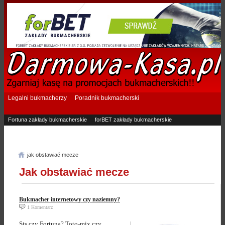
Legalni bukmacherzy
Poradnik bukmacherski
Fortuna zakłady bukmacherskie
forBET zakłady bukmacherskie
Superbet zakłady bukmacherskie
Betfan zakłady bukmacherskie
eTOTO zakłady bukmacherskie
STS zakłady bukmacherskie
jak obstawiać mecze
Jak obstawiać mecze
Bukmacher internetowy czy naziemny?
1 Komentarz
Sts czy Fortuna? Toto-mix czy