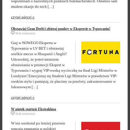
wspominam o naziemnych punktach bukmacherskich. Ostatnio sam
miałem okazje do nich […]
czytaj więcej »
Obstawiaj Gran Derbi i zbieraj punkty w Ekspercie w Typowaniu!
Brak komentarzy
Graj w NOWEGO Eksperta w
Typowaniu w LV BET i obstawiaj
wielkie mecze w Hiszpanii i Anglii!
Udowodnij, że jesteś mistrzem
obstawiania w promocji Ekspert w
Typowaniu i wygraj VIP-owską wycieczkę na finał Ligi Mistrzów w
Londynie! Emocjonuj się finałem Ligi Mistrzów w prawdziwie VIP-
owskim stylu i pamiętaj, że płacimy za przeloty, zakwaterowanie w
luksusowym […]
czytaj więcej »
W piątek startuje Ekstraklasa
Brak komentarzy
W ten weekend po letniej przerwie
wracają zmagania w polskiej