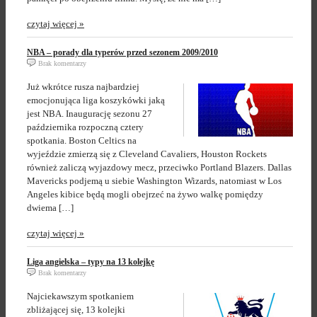
czytaj więcej »
NBA – porady dla typerów przed sezonem 2009/2010
Brak komentarzy
Już wkrótce rusza najbardziej
emocjonująca liga koszykówki jaką
jest NBA. Inaugurację sezonu 27
października rozpoczną cztery
spotkania. Boston Celtics na
wyjeździe zmierzą się z Cleveland Cavaliers, Houston Rockets
również zaliczą wyjazdowy mecz, przeciwko Portland Blazers. Dallas
Mavericks podjemą u siebie Washington Wizards, natomiast w Los
Angeles kibice będą mogli obejrzeć na żywo walkę pomiędzy
dwiema […]
czytaj więcej »
Liga angielska – typy na 13 kolejkę
Brak komentarzy
Najciekawszym spotkaniem
zbliżającej się, 13 kolejki