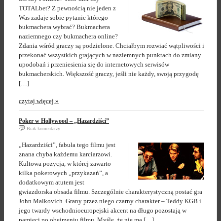
TOTALbet? Z pewnością nie jeden z
Was zadaje sobie pytanie którego
bukmachera wybrać? Bukmachera
naziemnego czy bukmachera online?
Zdania wśród graczy są podzielone. Chciałbym rozwiać wątpliwości i
przekonać wszystkich grających w naziemnych punktach do zmiany
upodobań i przeniesienia się do internetowych serwisów
bukmacherskich. Większość graczy, jeśli nie każdy, swoją przygodę
[…]
czytaj więcej »
Poker w Hollywood – „Hazardziści”
Brak komentarzy
„Hazardziści”, fabuła tego filmu jest
znana chyba każdemu karciarzowi.
Kultowa pozycja, w której zawarto
kilka pokerowych „przykazań”, a
dodatkowym atutem jest
gwiazdorska obsada filmu. Szczególnie charakterystyczną postać gra
John Malkovich. Grany przez niego czarny charakter – Teddy KGB i
jego twardy wschodnioeuropejski akcent na długo pozostają w
pamięci po obejrzeniu filmu. Myślę, że nie ma […]