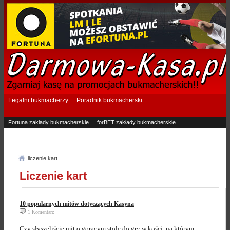
Legalni bukmacherzy
Poradnik bukmacherski
Fortuna zakłady bukmacherskie
forBET zakłady bukmacherskie
Superbet zakłady bukmacherskie
Betfan zakłady bukmacherskie
eTOTO zakłady bukmacherskie
STS zakłady bukmacherskie
liczenie kart
Liczenie kart
10 popularnych mitów dotyczących Kasyna
1 Komentarz
Czy słyszeliście mit o gorącym stole do gry w kości, na którym