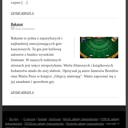
często […]
czytaj więcej »
Bakarat
Brak komentarzy
Bakarat to jedna z najszybszych i
najbardziej emocjonujących gier
kasynowych. Ta gra jest królową
salonów z bardzo wysokimi
limitami. W naszych rodzinnych
stronach jest wręcz niespotykana. Wielu filmowych i książkowych
bohaterów miało do niej słabośc. Opisywał ją autor Jamesów Bondów
oraz Mario Puzo w książce „Głupcy umierają”. Warto zapoznać się z
jej zasadami i sposobem gry.
czytaj więcej »
↑
Do góry
|
O serwisie
|
Kontakt
|
Archiwum
|
Betclic zakłady bukmacherskie
|
PZBUK zakłady
bukmacherskie
|
TOTALbet zakłady bukmacherskie
|
Totolotek zakłady bukmacherskie
copyright ©