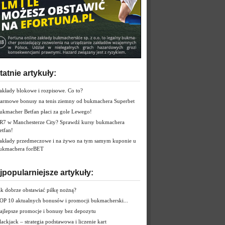
tatnie artykuły:
akłady blokowe i rozpisowe. Co to?
armowe bonusy na tenis ziemny od bukmachera Superbet
ukmacher Betfan płaci za gole Lewego!
R7 w Manchesterze City? Sprawdź kursy bukmachera
etfan!
akłady przedmeczowe i na żywo na tym samym kuponie u
ukmachera forBET
jpopularniejsze artykuły:
ak dobrze obstawiać piłkę nożną?
OP 10 aktualnych bonusów i promocji bukmacherski...
ajlepsze promocje i bonusy bez depozytu
lackjack – strategia podstawowa i liczenie kart