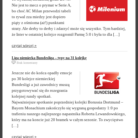
Nie jest to mecz o prymat w Serie A,
bo choć AC Milan przewodzi tabeli
to rywal zza miedzy jest dopiero
piąty z ośmioma (aż!) punktami
straty. Ale derby to derby i zdarzyć może się wszystko. Tym bardziej,
że Inter w ostatniej kolejce rozgromił Parmę 5:0 i była to dla […]
czytaj więcej »
Liga niemiecka Bundesliga – typy na 31 kolejkę
Brak komentarzy
Jeszcze nie do końca opadły emocje
po 30 kolejce niemieckiej
Bundesligi a już zawodnicy muszą
przygotowywać się do rozegrania
kolejnej rundy spotkań.
Najważniejsze spotkanie poprzedniej kolejki Borussia Dortmund –
Bayern Monachium zakończyło się wygraną gospodarzy 1:0 po
trafieniu naszego najlepszego napastnika Roberta Lewandowskiego,
który ma na koncie już 20 bramek w całym sezonie. To zwycięstwo
[…]
czytaj więcej »