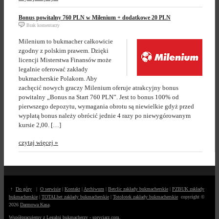
Bonus powitalny 760 PLN w Milenium + dodatkowe 20 PLN
Brak komentarzy
Milenium to bukmacher całkowicie
zgodny z polskim prawem. Dzięki
licencji Misterstwa Finansów może
legalnie oferować zakłady
bukmacherskie Polakom. Aby
zachęcić nowych graczy Milenium oferuje atrakcyjny bonus
powitalny „Bonus na Start 760 PLN”. Jest to bonus 100% od
pierwszego depozytu, wymagania obrotu są niewielkie gdyż przed
wypłatą bonus należy obrócić jednie 4 razy po niewygórowanym
kursie 2,00. […]
czytaj więcej »
↑
Do góry
|
O serwisie
|
Kontakt
|
Archiwum
|
Betclic zakłady bukmacherskie
|
PZBUK zakłady
bukmacherskie
|
TOTALbet zakłady bukmacherskie
|
Totolotek zakłady bukmacherskie
copyright ©
2026
Darmowa Kasa
.
Współpracujemy z
Legalni bukmacherzy - spryciarz.com
.