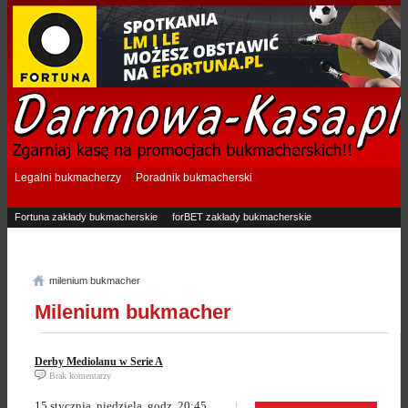
Legalni bukmacherzy
Poradnik bukmacherski
Fortuna zakłady bukmacherskie
forBET zakłady bukmacherskie
Superbet zakłady bukmacherskie
Betfan zakłady bukmacherskie
eTOTO zakłady bukmacherskie
STS zakłady bukmacherskie
milenium bukmacher
Milenium bukmacher
Derby Mediolanu w Serie A
Brak komentarzy
15 stycznia, niedziela, godz. 20:45.