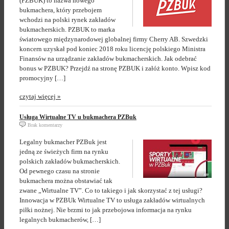
(PZBUK) to nazwa nowego
bukmachera, który przebojem
wchodzi na polski rynek zakładów
bukmacherskich. PZBUK to marka
światowego międzynarodowej globalnej firmy Cherry AB. Szwedzki
koncern uzyskał pod koniec 2018 roku licencję polskiego Ministra
Finansów na urządzanie zakładów bukmacherskich. Jak odebrać
bonus w PZBUK? Przejdź na stronę PZBUK i załóż konto. Wpisz kod
promocyjny […]
czytaj więcej »
Usługa Wirtualne TV u bukmachera PZBuk
Brak komentarzy
Legalny bukmacher PZBuk jest
jedną ze świeżych firm na rynku
polskich zakładów bukmacherskich.
Od pewnego czasu na stronie
bukmachera można obstawiać tak
zwane „Wirtualne TV”. Co to takiego i jak skorzystać z tej usługi?
Innowacja w PZBUk Wirtualne TV to usługa zakładów wirtualnych
piłki nożnej. Nie brzmi to jak przebojowa informacja na rynku
legalnych bukmacherów, […]