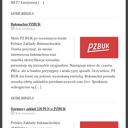
BET? Zarejestruj […]
czytaj więcej »
Bukmacher PZBUK
Brak komentarzy
Skrót PZ BUK po rozwinięciu brzmi
Polskie Zakłady Bukmacherskie.
Trzeba przyznać, że strona
internetowa bukmachera oraz
wszelka identyfikacja wizualna
prezentuje się niezwykle oryginalnie. Nawiązuje nieco do czasów
PRLu, ale w bardzo przystępny i atrakcyjny sposób. Oczywiście, PZ
BUK nie broni się jedynie wyszukaną estetyką. Bukmacher posiada
szeroką ofertę zakładów przedmeczowych oraz live. Spotkania
wzbogacone są […]
czytaj więcej »
Darmowy zakład 520 PLN w PZBUK
Brak komentarzy
Polskie Zakłady bukmacherskie