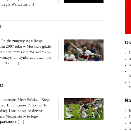
 Legia Warszawa […]
2
Polski zmierzy się z Rosją.
Os
erpniu 2007 roku w Moskwie gdzie
ch padł remis 2-2. We wtorek w
Z
tórzyć ten wynik, zapraszam na
D
 piłka i […]
B
C
B
Z
12
b
 poruszenie. Mecz Polska – Rosja
Na
nad 16 milionów Polaków! To
iej. I nie ma się co dziwić –
J
an. Można się było tego
T
spotkanie z […]
N
B