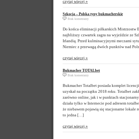
czytaj więcej »
Szkocja – Polska typy bukmacherskie
Brak komentarzy
Do końca eliminacji piłkarskich Mistrzostw 
najbliższy czwartek zagra na wyjeździe ze S
Irlandią. Przed kulminacyjnymi meczami sytua
Niemiec z przewagą dwóch punktów nad Polsk
czytaj więcej »
Bukmacher TOTALbet
Brak komentarzy
Bukmacher Totalbet posiada komplet licencji
uzyskał na początku 2018 roku. Totalbet za
zarówno online, jak i w punktach stacjonar
działa tylko w Internecie pod adresem totalbet
że niebawem pojawią się stacjonarne lokale ro
to jedna […]
czytaj więcej »