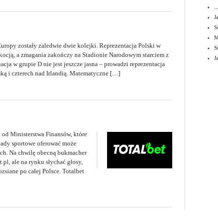
..
J
S
M
Europy zostały zaledwie dwie kolejki. Reprezentacja Polski w
S
zkocją, a zmagania zakończy na Stadionie Narodowym starciem z
J
cja w grupie D nie jest jeszcze jasna – prowadzi reprezentacja
ą i czterech nad Irlandią. Matematyczne […]
 od Ministerstwa Finansów, które
kłady sportowe oferować może
nych. Na chwilę obecną bukmacher
.pl, ale na rynku słychać głosy,
zsiane po całej Polsce. Totalbet