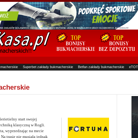
kmacherskie
Superbet zakłady bukmacherskie
Betfan zakłady bukmacherskie
eTOT
acherskie
rietielny start swojej
chniką klasyczną w Rogli.
ta, wyprzedzając na mecie
Na trasie nie musiała jednak