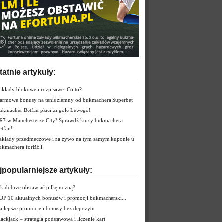
tatnie artykuły:
akłady blokowe i rozpisowe. Co to?
armowe bonusy na tenis ziemny od bukmachera Superbet
ukmacher Betfan płaci za gole Lewego!
R7 w Manchesterze City? Sprawdź kursy bukmachera
etfan!
akłady przedmeczowe i na żywo na tym samym kuponie u
ukmachera forBET
jpopularniejsze artykuły:
ak dobrze obstawiać piłkę nożną?
OP 10 aktualnych bonusów i promocji bukmacherski...
ajlepsze promocje i bonusy bez depozytu
lackjack – strategia podstawowa i liczenie kart