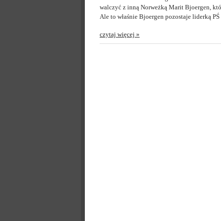
walczyć z inną Norweżką Marit Bjoergen, kt
Ale to właśnie Bjoergen pozostaje liderką PŚ
czytaj więcej »