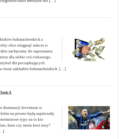
tąpienia dużo mniejsze niż […]
radników bukmacherskich z
który chce osiągnąć sukces w
rskie zachęcamy do zapoznania
iesz dla siebie coś ciekawego.
rtykuł dla początkujących
w świat zakładów bukmacherskich. […]
Serie A
 Po dominacji Juventusu w
 które na pewno będą aspirowały
goterminowe typy na to kto
lan, Inter czy może ktoś inny?
[…]