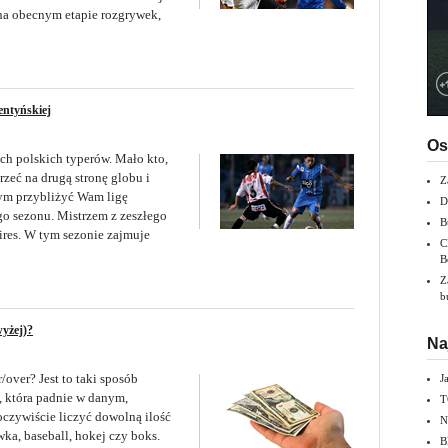
na obecnym etapie rozgrywek,
gentyńskiej
Os
ach polskich typerów. Mało kto,
zeć na drugą stronę globu i
Z
bym przybliżyć Wam ligę
D
go sezonu. Mistrzem z zeszłego
B
ires. W tym sezonie zajmuje
C
B
Z
b
wyżej)?
Na
over? Jest to taki sposób
J
, która padnie w danym,
T
czywiście liczyć dowolną ilość
N
a, baseball, hokej czy boks.
B