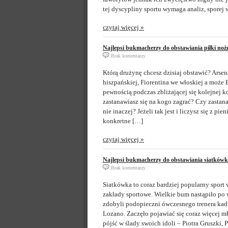
tej dyscypliny sportu wymaga analiz, sporej
czytaj więcej »
Najlepsi bukmacherzy do obstawiania piłki noż
Brak komentarzy
Którą drużynę chcesz dzisiaj obstawić? Arsen
hiszpańskiej, Fiorentina we włoskiej a może
pewnością podczas zbliżającej się kolejnej kol
zastanawiasz się na kogo zagrać? Czy zastanaw
nie inaczej? Jeżeli tak jest i liczysz się z pi
konkretne […]
czytaj więcej »
Najlepsi bukmacherzy do obstawiania siatkówk
Brak komentarzy
Siatkówka to coraz bardziej popularny sport
zakłady sportowe. Wielkie bum nastąpiło po w
zdobyli podopieczni ówczesnego trenera kad
Lozano. Zaczęło pojawiać się coraz więcej mł
pójść w ślady swoich idoli – Piotra Gruszki