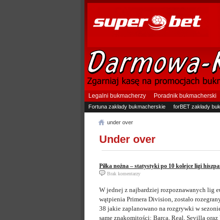
Legalni bukmacherzy
Poradnik bukmacherski
Fortuna zakłady bukmacherskie
forBET zakłady bu
under over
Under over
Piłka nożna – statystyki po 10 kolejce ligi hiszp
Brak komentarzy
W jednej z najbardziej rozpoznawanych lig eu
wątpienia Primera Division, zostało rozegran
38 jakie zaplanowano na rozgrywki w sezoni
same znakomitości: Barca, Real, Sevilla oraz 