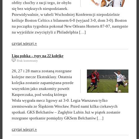
obfity choćby z racji tego, że obyło
się bez większych niespodzianek.
Przewidywalnie, w tabeli Wschodniej Konferencji niepodzielnie
króluje Boston Celtics z bilansem 6-0 (wyjazd 3-0, dom 3-0). Boston
na początku tygodnia pokonał New Orleans Hornets 87-97, następnie
na wyjeździe zwyciężyli z Philadelphia […]
czytaj więcej »
Liga polska – typy na 22 kolejkę
Brak komentarzy
26, 27 i 28 marca zostaną rozegrane
kolejne mecze Ekstraklasy. Ostatnia
kolejka zostanie zapamiętana przede
wszystkim jako znakomity powrót
Kasperczaka, pod wodzą którego
Wisła wygrała mecz ligowy aż 3-0. Legia Warszawa tylko
zremisowała ze Śląskiem Wrocław. Przed nami kilka ciekawych
spotkań. GKS Bełchatów – Zagłębie Lubin Już w piątek zostanie
rozegrane spotkanie pomiędzy GKSem Bełchatów […]
czytaj więcej »