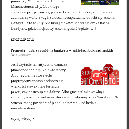
pomiędzy Manchesterem United a
Manchesterem City. Obok tego
spotkania przyjrzymy się jeszcze kilku spotkaniom, które naszym
zdaniem są warte uwagi. Serdecznie zapraszamy do lektury. Arsenal
Londyn – Stoke City Nie mniej ciekawe spotkanie czeka nas w
Londynie, gdzie miejscowy Arsenal gościć będzie […]
czytaj więcej »
Progresja – dobry sposób na bankruta w zakładach bukmacherskich
3 komentarze
Jeśli czytacie ten artykuł to oznacza
prawdopodobnie tylko dwie rzeczy.
Albo regularnie stosujecie
progresywny sposób podnoszenia
wielkości stawek i nie jesteście
pewni, czy postępujecie dobrze. Albo gracie płaską stawką i
chcielibyście potwierdzenia słuszności wybranej przez Was drogi. Na
wstępie mogę powiedzieć jedno- na pewno ktoś będzie
niezadowolony.
czytaj więcej »