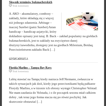
Słownik terminów bukmacherskich
Brak komentarzy
A. AKO – akumulatory, combosy –
zakłady, które składają się z więcej
niż jednego zdarzenia. Arbitage –
inaczej Surebet (patrz Surebet) Asian
handicap – handicap azjatycki, który
dokładnie opisany jest tutaj. B. Back – zakład popularny na giełdach
bukmacherskich, jest to zakłady na zwycięstwo danej
drużyny/zawodnika, dostępny jest na giedłach Milenium, Betdaq.
Przeciwieństwem zakładu Back […]
czytaj więcej »
Florida Marlins – Tampa Bay Rays
Brak komentarzy
Lubię stawiać na Tampę kiedy narzuca Jeff Niemann, zwłaszcza w
takich sytuacjach jak dziś, kiedy jego przeciwnikami będą pałkarze
Florydy Marlins, a w trzonie ich obrony wystąpi Christopher Volstad.
Nie mam zaufania do Volstada, i o ile początek sezonu miał całkiem
dobry , tak teraz jego forma stacza się po równi pochyłej. Jak
skutecznie obstawiać […]