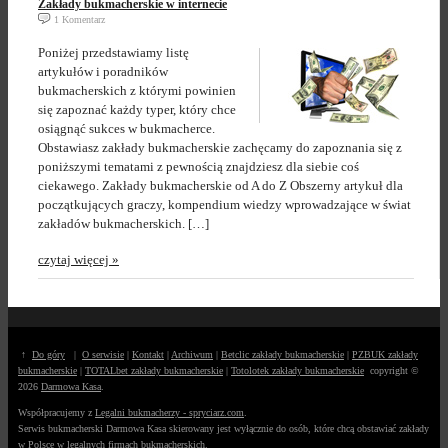
Zakłady bukmacherskie w internecie
1 Komentarz
Poniżej przedstawiamy listę
artykułów i poradników
bukmacherskich z którymi powinien
się zapoznać każdy typer, który chce
osiągnąć sukces w bukmacherce.
Obstawiasz zakłady bukmacherskie zachęcamy do zapoznania się z
poniższymi tematami z pewnością znajdziesz dla siebie coś
ciekawego. Zakłady bukmacherskie od A do Z Obszerny artykuł dla
początkujących graczy, kompendium wiedzy wprowadzające w świat
zakładów bukmacherskich. […]
czytaj więcej »
↑
Do góry
|
O serwisie
|
Kontakt
|
Archiwum
|
Betclic zakłady bukmacherskie
|
PZBUK zakłady
bukmacherskie
|
TOTALbet zakłady bukmacherskie
|
Totolotek zakłady bukmacherskie
copyright ©
2026
Darmowa Kasa
.
Współpracujemy z
Legalni bukmacherzy - spryciarz.com
.
Serwis bukmacherski Darmowa Kasa skierowany jest wyłącznie do osób, które chcą obstawiać zakłady
w Polsce w legalnych firmach bukmacherskich.