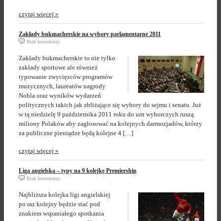
czytaj więcej »
Zakłady bukmacherskie na wybory parlamentarne 2011
Brak komentarzy
Zakłady bukmacherskie to nie tylko
zakłady sportowe ale również
typowanie zwycięzców programów
muzycznych, laureatów nagrody
Nobla oraz wyników wydarzeń
politycznych takich jak zbliżające się wybory do sejmu i senatu. Już
w tą niedzielę 9 października 2011 roku do urn wyborczych ruszą
miliony Polaków aby zagłosować na kolejnych darmozjadów, którzy
za publiczne pieniądze będą kolejne 4 […]
czytaj więcej »
Liga angielska – typy na 9 kolejkę Premiership
Brak komentarzy
Najbliższa kolejka ligi angielskiej
po raz kolejny będzie stać pod
znakiem wspaniałego spotkania