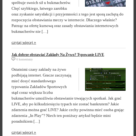
spróbuje swoich sił u bukmacherów.
Chęć szybkiego, łatwego zarobku
oraz zyskanie satysfakcji i przyjemności z tego jest sporą zachętą do
rozpoczęcia obstawiania meczy w internecie. Dlaczego właśnie?
Patrząc na ofertę kursową oraz zasady obstawiania internetowych
bukmacherów nie […]
czytaj więcej »
Jak dobrze obstawiać Zakłady Na Żywo? Typowanie LIVE
6 komentarzy
Ostatnimi czasy zakłady na żywo
podbijają internet. Gracze zaczynają
mieć dosyć standardowego
typowania Zakładów Sportowych
stąd coraz większa liczba
bukmacherów umożliwia obstawianie trwających spotkań. Jak grać
LIVE, aby po kilkudziesięciu typach nie zostać bankrutem? Jakie
zdarzenia można grać LIVE? Jakie cechy powinna mieć osoba grając
zdarzenia „In Play”? Niech ten poniższy artykuł będzie mini
poradnikiem […]
czytaj więcej »