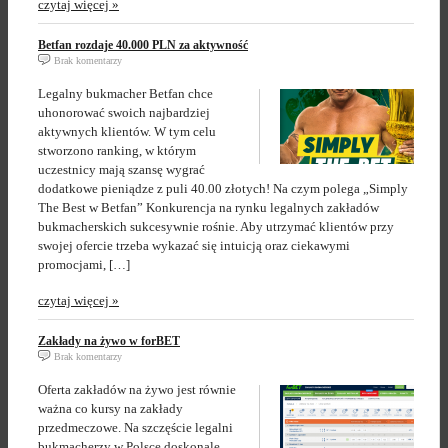
czytaj więcej »
Betfan rozdaje 40.000 PLN za aktywność
Brak komentarzy
Legalny bukmacher Betfan chce
uhonorować swoich najbardziej
aktywnych klientów. W tym celu
stworzono ranking, w którym
uczestnicy mają szansę wygrać
dodatkowe pieniądze z puli 40.00 złotych! Na czym polega „Simply
The Best w Betfan” Konkurencja na rynku legalnych zakładów
bukmacherskich sukcesywnie rośnie. Aby utrzymać klientów przy
swojej ofercie trzeba wykazać się intuicją oraz ciekawymi
promocjami, […]
czytaj więcej »
Zakłady na żywo w forBET
Brak komentarzy
Oferta zakładów na żywo jest równie
ważna co kursy na zakłady
przedmeczowe. Na szczęście legalni
bukmacherzy w Polsce doskonale