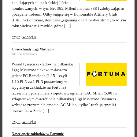
znajdujących sie na krótkiej liście
nominowanych, w tym Bet 365, Milenium oraz 888 i zdobywając to
pożądane trofeum. Odbywające się w Honourable Artillery Club
(HAC) w Londynie, doroczne „egaming operator Awards” było w tym
roku większe niż zwykle, gdzie […]
czytaj więcej »
Ćwierćfinały Ligi Mistrzów
Brak komentarzy
Wśród tysiąca zakładów na piłkarską
Ligę Mistrzów ciekawi zwłaszcza
jeden: FC Barcelona (1.15 – czyli
1.15 PLN za 1 PLN postawiony w
wygranym zakładzie na Fortuna)
raczej nie będzie miała kłopotów z ograniem AC Milan (5.00) w
szlagierowym ćwierćfinale piłkarskiej Ligi Mistrzów. Dwumecz
wzbudza zrozumiałe emocje: AC Milan „tylko” rozbija rywali i
przewodzi w Serie […]
czytaj więcej »
Nowe opcje zakładów w Fortunie