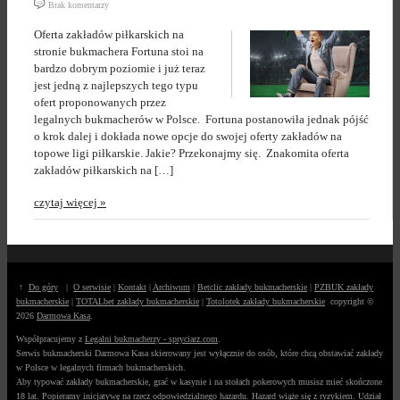
Brak komentarzy
Oferta zakładów piłkarskich na
stronie bukmachera Fortuna stoi na
bardzo dobrym poziomie i już teraz
jest jedną z najlepszych tego typu
ofert proponowanych przez
legalnych bukmacherów w Polsce. Fortuna postanowiła jednak pójść
o krok dalej i dokłada nowe opcje do swojej oferty zakładów na
topowe ligi piłkarskie. Jakie? Przekonajmy się. Znakomita oferta
zakładów piłkarskich na […]
czytaj więcej »
↑
Do góry
|
O serwisie
|
Kontakt
|
Archiwum
|
Betclic zakłady bukmacherskie
|
PZBUK zakłady
bukmacherskie
|
TOTALbet zakłady bukmacherskie
|
Totolotek zakłady bukmacherskie
copyright ©
2026
Darmowa Kasa
.
Współpracujemy z
Legalni bukmacherzy - spryciarz.com
.
Serwis bukmacherski Darmowa Kasa skierowany jest wyłącznie do osób, które chcą obstawiać zakłady
w Polsce w legalnych firmach bukmacherskich.
Aby typować zakłady bukmacherskie, grać w kasynie i na stołach pokerowych musisz mieć skończone
18 lat. Popieramy inicjatywę na rzecz
odpowiedzialnego hazardu
. Hazard wiąże się z ryzykiem. Udział