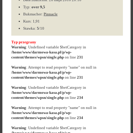
Typ:
over 9,5
Bukmacher:
Pinnacle
Kurs: 1,91
Stawka:
5
/10
Typ przegrany
Warning
: Undefined variable $betCategory in
/home/www/darmowa-kasa.pl/p/wp-
content/themes/wpsn/single.php
on line
231
Warning
: Attempt to read property "name" on null in
/home/www/darmowa-kasa.pl/p/wp-
content/themes/wpsn/single.php
on line
231
Warning
: Undefined variable $betCategory in
/home/www/darmowa-kasa.pl/p/wp-
content/themes/wpsn/single.php
on line
234
Warning
: Attempt to read property "name" on null in
/home/www/darmowa-kasa.pl/p/wp-
content/themes/wpsn/single.php
on line
234
Warning
: Undefined variable $betCategory in
/home/www/darmowa-kasa.pl/p/wp-