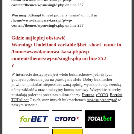
content/themes/wpsn/single.php
on line
237
Warning
: Attempt to read property "name" on null in
/home/www/darmowa-kasa.pl/p/wp-
content/themes/wpsn/single.php
on line
237
Gdzie najlepiej obstawić
Warning
: Undefined variable $bet_short_name in
/home/www/darmowa-kasa.pl/p/wp-
content/themes/wpsn/single.php
on line
252
?
W internecie dostępnych jest wielu bukmacherów, jednak tych
godnych polecenia jest na prawdę niewielu. Dobry bukmacher
powinien posiadać nieposzlakowaną opinię, wysokie kursy, szeroką
ofertę zakładów oraz atrakcyjny bonus startowy. Wszystkie te cechy
posiadają polecani przez nas bukmacherzy:
Fortuna
,
eTOTO
,
Beetfan
,
TOTALbet
.O tych, oraz innych bukmacherach
możesz przeczytać
w
naszym serwisie.