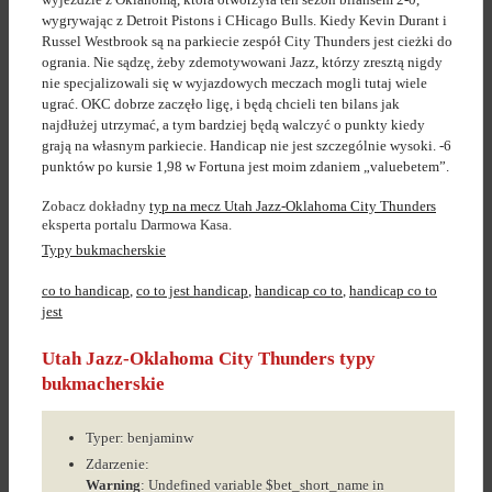
wygrywając z Detroit Pistons i CHicago Bulls. Kiedy Kevin Durant i
Russel Westbrook są na parkiecie zespół City Thunders jest cieżki do
ogrania. Nie sądzę, żeby zdemotywowani Jazz, którzy zresztą nigdy
nie specjalizowali się w wyjazdowych meczach mogli tutaj wiele
ugrać. OKC dobrze zaczęło ligę, i będą chcieli ten bilans jak
najdłużej utrzymać, a tym bardziej będą walczyć o punkty kiedy
grają na własnym parkiecie. Handicap nie jest szczególnie wysoki. -6
punktów po kursie 1,98 w Fortuna jest moim zdaniem „valuebetem”.
Zobacz dokładny
typ na mecz Utah Jazz-Oklahoma City Thunders
eksperta portalu Darmowa Kasa.
Typy bukmacherskie
co to handicap
,
co to jest handicap
,
handicap co to
,
handicap co to
jest
Utah Jazz-Oklahoma City Thunders typy
bukmacherskie
Typer: benjaminw
Zdarzenie:
Warning
: Undefined variable $bet_short_name in