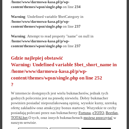
/home/www/darmowa-kasa.pl/p/wp-
content/themes/wpsn/single.php
on line
234
Warning
: Undefined variable $betCategory in
/home/www/darmowa-kasa.pl/p/wp-
content/themes/wpsn/single.php
on line
237
Warning
: Attempt to read property "name" on null in
/home/www/darmowa-kasa.pl/p/wp-
content/themes/wpsn/single.php
on line
237
Gdzie najlepiej obstawić
Warning
: Undefined variable $bet_short_name in
/home/www/darmowa-kasa.pl/p/wp-
content/themes/wpsn/single.php
on line
252
?
W internecie dostępnych jest wielu bukmacherów, jednak tych
godnych polecenia jest na prawdę niewielu. Dobry bukmacher
powinien posiadać nieposzlakowaną opinię, wysokie kursy, szeroką
ofertę zakładów oraz atrakcyjny bonus startowy. Wszystkie te cechy
posiadają polecani przez nas bukmacherzy:
Fortuna
,
eTOTO
,
Beetfan
,
TOTALbet
.O tych, oraz innych bukmacherach
możesz przeczytać
w
naszym serwisie.