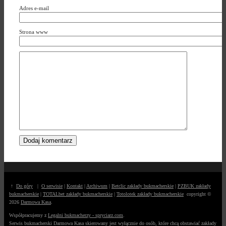
Adres e-mail
Strona www
↑
Do góry
|
O serwisie
|
Kontakt
|
Archiwum
|
Betclic zakłady bukmacherskie
|
PZBUK zakłady
bukmacherskie
|
TOTALbet zakłady bukmacherskie
|
Totolotek zakłady bukmacherskie
copyright ©
2026
Darmowa Kasa
.
Współpracujemy z
Legalni bukmacherzy - spryciarz.com
.
Serwis bukmacherski Darmowa Kasa skierowany jest wyłącznie do osób, które chcą obstawiać zakłady