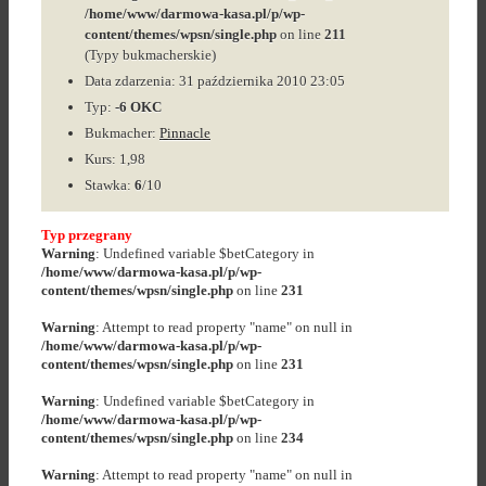
/home/www/darmowa-kasa.pl/p/wp-
content/themes/wpsn/single.php
on line
211
(Typy bukmacherskie)
Data zdarzenia: 31 października 2010 23:05
Typ:
-6 OKC
Bukmacher:
Pinnacle
Kurs: 1,98
Stawka:
6
/10
Typ przegrany
Warning
: Undefined variable $betCategory in
/home/www/darmowa-kasa.pl/p/wp-
content/themes/wpsn/single.php
on line
231
Warning
: Attempt to read property "name" on null in
/home/www/darmowa-kasa.pl/p/wp-
content/themes/wpsn/single.php
on line
231
Warning
: Undefined variable $betCategory in
/home/www/darmowa-kasa.pl/p/wp-
content/themes/wpsn/single.php
on line
234
Warning
: Attempt to read property "name" on null in