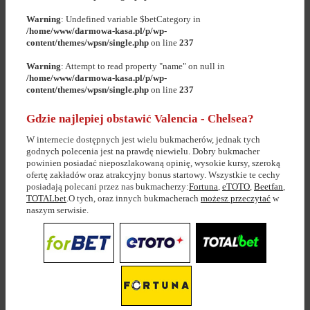
Warning
: Undefined variable $betCategory in
/home/www/darmowa-kasa.pl/p/wp-
content/themes/wpsn/single.php
on line
237
Warning
: Attempt to read property "name" on null in
/home/www/darmowa-kasa.pl/p/wp-
content/themes/wpsn/single.php
on line
237
Gdzie najlepiej obstawić Valencia - Chelsea?
W internecie dostępnych jest wielu bukmacherów, jednak tych
godnych polecenia jest na prawdę niewielu. Dobry bukmacher
powinien posiadać nieposzlakowaną opinię, wysokie kursy, szeroką
ofertę zakładów oraz atrakcyjny bonus startowy. Wszystkie te cechy
posiadają polecani przez nas bukmacherzy:
Fortuna
,
eTOTO
,
Beetfan
,
TOTALbet
.O tych, oraz innych bukmacherach
możesz przeczytać
w
naszym serwisie.