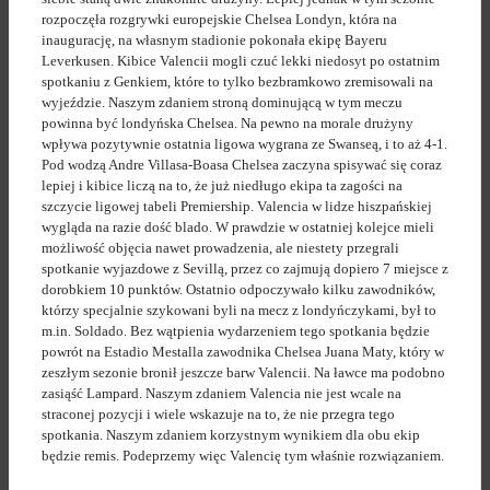
rozpoczęła rozgrywki europejskie Chelsea Londyn, która na
inaugurację, na własnym stadionie pokonała ekipę Bayeru
Leverkusen. Kibice Valencii mogli czuć lekki niedosyt po ostatnim
spotkaniu z Genkiem, które to tylko bezbramkowo zremisowali na
wyjeździe. Naszym zdaniem stroną dominującą w tym meczu
powinna być londyńska Chelsea. Na pewno na morale drużyny
wpływa pozytywnie ostatnia ligowa wygrana ze Swanseą, i to aż 4-1.
Pod wodzą Andre Villasa-Boasa Chelsea zaczyna spisywać się coraz
lepiej i kibice liczą na to, że już niedługo ekipa ta zagości na
szczycie ligowej tabeli Premiership. Valencia w lidze hiszpańskiej
wygląda na razie dość blado. W prawdzie w ostatniej kolejce mieli
możliwość objęcia nawet prowadzenia, ale niestety przegrali
spotkanie wyjazdowe z Sevillą, przez co zajmują dopiero 7 miejsce z
dorobkiem 10 punktów. Ostatnio odpoczywało kilku zawodników,
którzy specjalnie szykowani byli na mecz z londyńczykami, był to
m.in. Soldado. Bez wątpienia wydarzeniem tego spotkania będzie
powrót na Estadio Mestalla zawodnika Chelsea Juana Maty, który w
zeszłym sezonie bronił jeszcze barw Valencii. Na ławce ma podobno
zasiąść Lampard. Naszym zdaniem Valencia nie jest wcale na
straconej pozycji i wiele wskazuje na to, że nie przegra tego
spotkania. Naszym zdaniem korzystnym wynikiem dla obu ekip
będzie remis. Podeprzemy więc Valencię tym właśnie rozwiązaniem.