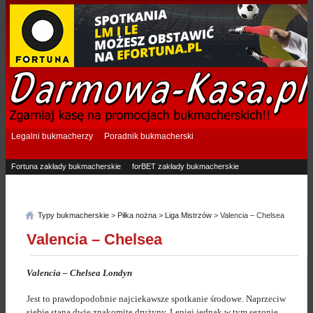
Legalni bukmacherzy
Poradnik bukmacherski
Fortuna zakłady bukmacherskie
forBET zakłady bukmacherskie
Superbet zakłady bukmacherskie
Betfan zakłady bukmacherskie
eTOTO zakłady bukmacherskie
STS zakłady bukmacherskie
Typy bukmacherskie
>
Piłka nożna
>
Liga Mistrzów
> Valencia – Chelsea
Valencia – Chelsea
Valencia – Chelsea Londyn
Jest to prawdopodobnie najciekawsze spotkanie środowe. Naprzeciw
siebie staną dwie znakomite drużyny. Lepiej jednak w tym sezonie