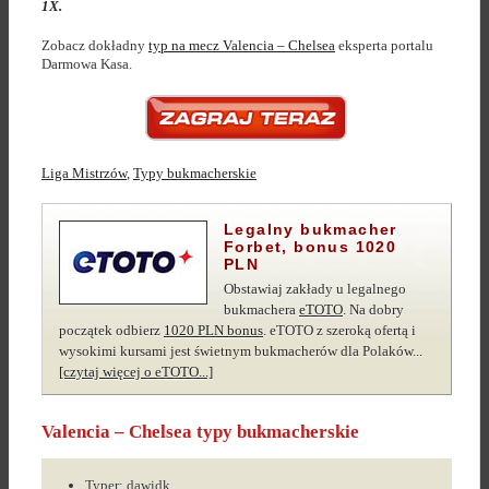
1X.
Zobacz dokładny
typ na mecz Valencia – Chelsea
eksperta portalu
Darmowa Kasa.
Liga Mistrzów
,
Typy bukmacherskie
Legalny bukmacher
Forbet, bonus 1020
PLN
Obstawiaj zakłady u legalnego
bukmachera
eTOTO
. Na dobry
początek odbierz
1020 PLN bonus
. eTOTO z szeroką ofertą i
wysokimi kursami jest świetnym bukmacherów dla Polaków...
[czytaj więcej o eTOTO...]
Valencia – Chelsea typy bukmacherskie
Typer: dawidk