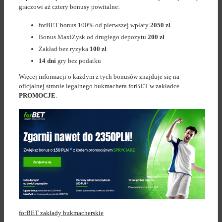
graczowi aż cztery bonusy powitalne:
forBET bonus
100% od pierwszej wpłaty
2050 zł
Bonus MaxiZysk od drugiego depozytu
200 zł
Zakład bez ryzyka
100 zł
14 dni
gry bez podatku
Więcej informacji o każdym z tych bonusów znajduje się na
oficjalnej stronie legalnego bukmachera forBET w zakładce
PROMOCJE
.
forBET zakłady bukmacherskie