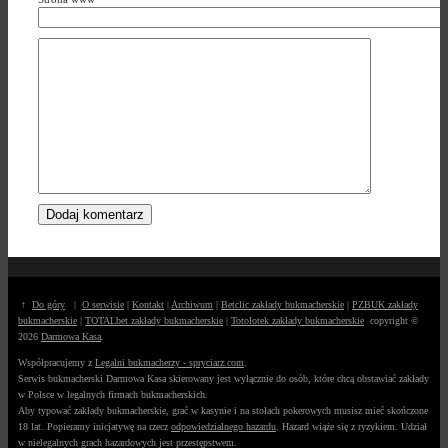
↑
Do góry
|
O serwisie
|
Kontakt
|
Archiwum
|
Betclic zakłady bukmacherskie
|
PZBUK zakłady
bukmacherskie
|
TOTALbet zakłady bukmacherskie
|
Totolotek zakłady bukmacherskie
copyright ©
2026
Darmowa Kasa
.
Współpracujemy z
Legalni bukmacherzy - spryciarz.com
.
Serwis bukmacherski Darmowa Kasa skierowany jest wyłącznie do osób, które chcą obstawiać zakłady
w Polsce w legalnych firmach bukmacherskich.
Aby typować zakłady bukmacherskie, grać w kasynie i na stołach pokerowych musisz mieć skończone
18 lat. Popieramy inicjatywę na rzecz
odpowiedzialnego hazardu
. Hazard wiąże się z ryzykiem. Udział
w nielegalnych grach hazardowych jest przestępstwem.