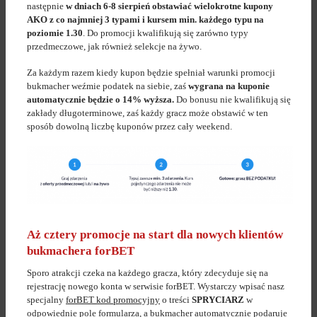
następnie
w dniach 6-8 sierpień obstawiać wielokrotne kupony
AKO z co najmniej 3 typami i kursem min. każdego typu na
poziomie 1.30
. Do promocji kwalifikują się zarówno typy
przedmeczowe, jak również selekcje na żywo.
Za każdym razem kiedy kupon będzie spełniał warunki promocji
bukmacher weźmie podatek na siebie, zaś
wygrana na kuponie
automatycznie będzie o 14% wyższa.
Do bonusu nie kwalifikują się
zakłady długoterminowe, zaś każdy gracz może obstawić w ten
sposób dowolną liczbę kuponów przez cały weekend.
Aż cztery promocje na start dla nowych klientów
bukmachera forBET
Sporo atrakcji czeka na każdego gracza, który zdecyduje się na
rejestrację nowego konta w serwisie forBET. Wystarczy wpisać nasz
specjalny
forBET kod promocyjny
o treści
SPRYCIARZ
w
odpowiednie pole formularza, a bukmacher automatycznie podaruje