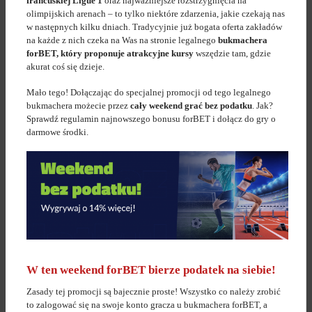
francuskiej Ligue 1
oraz najważniejsze rozstrzygnięcia na
olimpijskich arenach – to tylko niektóre zdarzenia, jakie czekają nas
w następnych kilku dniach. Tradycyjnie już bogata oferta zakładów
na każde z nich czeka na Was na stronie legalnego
bukmachera
forBET, który proponuje atrakcyjne kursy
wszędzie tam, gdzie
akurat coś się dzieje.
Mało tego! Dołączając do specjalnej promocji od tego legalnego
bukmachera możecie przez
cały weekend grać bez podatku
. Jak?
Sprawdź regulamin najnowszego bonusu forBET i dołącz do gry o
darmowe środki.
W ten weekend forBET bierze podatek na siebie!
Zasady tej promocji są bajecznie proste! Wszystko co należy zrobić
to zalogować się na swoje konto gracza u bukmachera forBET, a