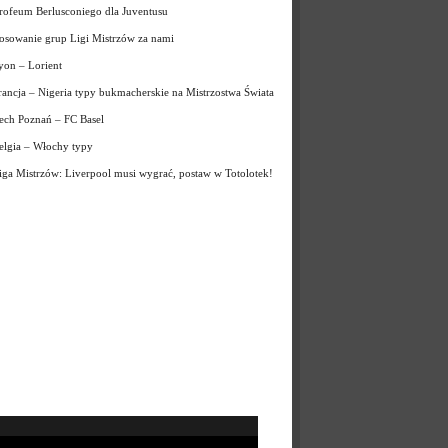
rofeum Berlusconiego dla Juventusu
osowanie grup Ligi Mistrzów za nami
yon – Lorient
rancja – Nigeria typy bukmacherskie na Mistrzostwa Świata
ech Poznań – FC Basel
elgia – Włochy typy
iga Mistrzów: Liverpool musi wygrać, postaw w Totolotek!