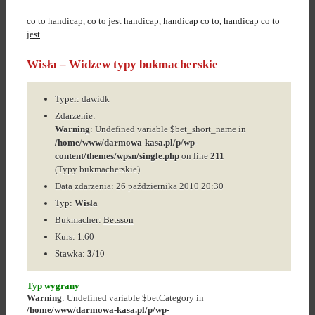
co to handicap
,
co to jest handicap
,
handicap co to
,
handicap co to
jest
Wisła – Widzew typy bukmacherskie
Typer: dawidk
Zdarzenie:
Warning
: Undefined variable $bet_short_name in
/home/www/darmowa-kasa.pl/p/wp-
content/themes/wpsn/single.php
on line
211
(Typy bukmacherskie)
Data zdarzenia: 26 października 2010 20:30
Typ:
Wisła
Bukmacher:
Betsson
Kurs: 1.60
Stawka:
3
/10
Typ wygrany
Warning
: Undefined variable $betCategory in
/home/www/darmowa-kasa.pl/p/wp-