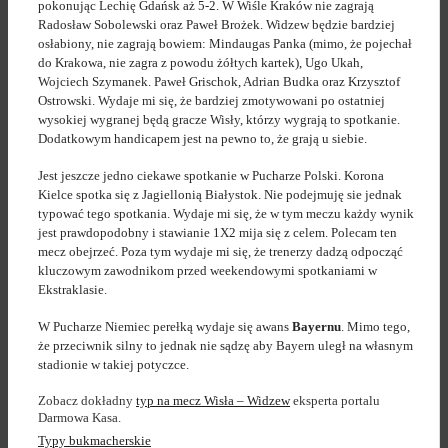
pokonując Lechię Gdańsk aż 5-2. W Wiśle Kraków nie zagrają
Radosław Sobolewski oraz Paweł Brożek. Widzew będzie bardziej
osłabiony, nie zagrają bowiem: Mindaugas Panka (mimo, że pojechał
do Krakowa, nie zagra z powodu żółtych kartek), Ugo Ukah,
Wojciech Szymanek. Paweł Grischok, Adrian Budka oraz Krzysztof
Ostrowski. Wydaje mi się, że bardziej zmotywowani po ostatniej
wysokiej wygranej będą gracze Wisły, którzy wygrają to spotkanie.
Dodatkowym handicapem jest na pewno to, że grają u siebie.
Jest jeszcze jedno ciekawe spotkanie w Pucharze Polski. Korona
Kielce spotka się z Jagiellonią Białystok. Nie podejmuję sie jednak
typować tego spotkania. Wydaje mi się, że w tym meczu każdy wynik
jest prawdopodobny i stawianie 1X2 mija się z celem. Polecam ten
mecz obejrzeć. Poza tym wydaje mi się, że trenerzy dadzą odpocząć
kluczowym zawodnikom przed weekendowymi spotkaniami w
Ekstraklasie.
W Pucharze Niemiec perełką wydaje się awans
Bayernu
. Mimo tego,
że przeciwnik silny to jednak nie sądzę aby Bayern uległ na własnym
stadionie w takiej potyczce.
Zobacz dokładny
typ na mecz Wisła – Widzew
eksperta portalu
Darmowa Kasa.
Typy bukmacherskie