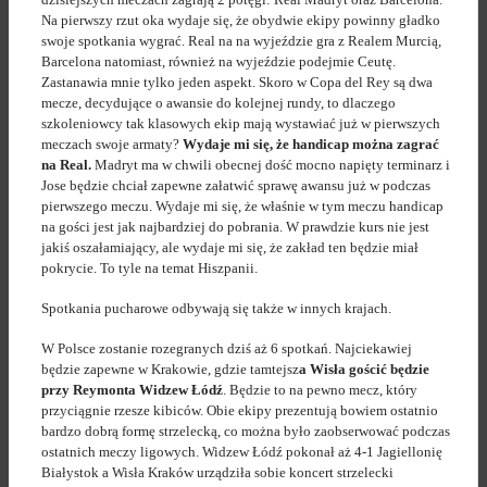
Na pierwszy rzut oka wydaje się, że obydwie ekipy powinny gładko
swoje spotkania wygrać. Real na na wyjeździe gra z Realem Murcią,
Barcelona natomiast, również na wyjeździe podejmie Ceutę.
Zastanawia mnie tylko jeden aspekt. Skoro w Copa del Rey są dwa
mecze, decydujące o awansie do kolejnej rundy, to dlaczego
szkoleniowcy tak klasowych ekip mają wystawiać już w pierwszych
meczach swoje armaty?
Wydaje mi się, że handicap można zagrać
na Real.
Madryt ma w chwili obecnej dość mocno napięty terminarz i
Jose będzie chciał zapewne załatwić sprawę awansu już w podczas
pierwszego meczu. Wydaje mi się, że właśnie w tym meczu handicap
na gości jest jak najbardziej do pobrania. W prawdzie kurs nie jest
jakiś oszałamiający, ale wydaje mi się, że zakład ten będzie miał
pokrycie. To tyle na temat Hiszpanii.
Spotkania pucharowe odbywają się także w innych krajach.
W Polsce zostanie rozegranych dziś aż 6 spotkań. Najciekawiej
będzie zapewne w Krakowie, gdzie tamtejsz
a Wisła gościć będzie
przy Reymonta Widzew Łódź
. Będzie to na pewno mecz, który
przyciągnie rzesze kibiców. Obie ekipy prezentują bowiem ostatnio
bardzo dobrą formę strzelecką, co można było zaobserwować podczas
ostatnich meczy ligowych. Widzew Łódź pokonał aż 4-1 Jagiellonię
Białystok a Wisła Kraków urządziła sobie koncert strzelecki