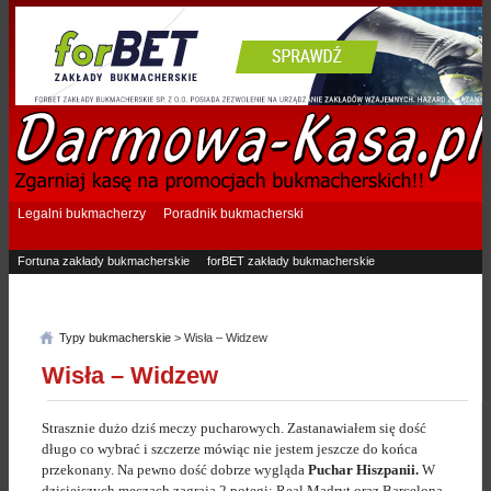
Legalni bukmacherzy
Poradnik bukmacherski
Fortuna zakłady bukmacherskie
forBET zakłady bukmacherskie
Superbet zakłady bukmacherskie
Betfan zakłady bukmacherskie
eTOTO zakłady bukmacherskie
STS zakłady bukmacherskie
Typy bukmacherskie
> Wisła – Widzew
Wisła – Widzew
Strasznie dużo dziś meczy pucharowych. Zastanawiałem się dość
długo co wybrać i szczerze mówiąc nie jestem jeszcze do końca
przekonany. Na pewno dość dobrze wygląda
Puchar Hiszpanii.
W
dzisiejszych meczach zagrają 2 potęgi: Real Madryt oraz Barcelona.